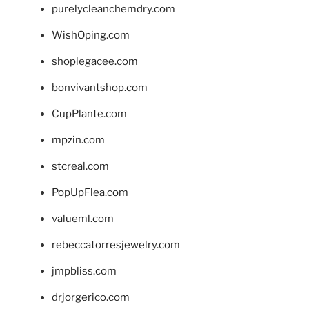
purelycleanchemdry.com
WishOping.com
shoplegacee.com
bonvivantshop.com
CupPlante.com
mpzin.com
stcreal.com
PopUpFlea.com
valueml.com
rebeccatorresjewelry.com
jmpbliss.com
drjorgerico.com