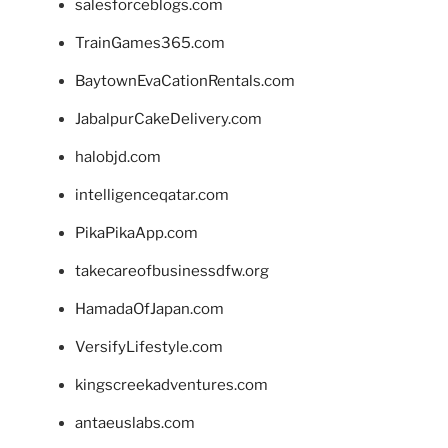
salesforceblogs.com
TrainGames365.com
BaytownEvaCationRentals.com
JabalpurCakeDelivery.com
halobjd.com
intelligenceqatar.com
PikaPikaApp.com
takecareofbusinessdfw.org
HamadaOfJapan.com
VersifyLifestyle.com
kingscreekadventures.com
antaeuslabs.com