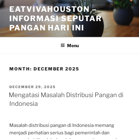
Skip
EATVIVAHOUSTON –
to
INFORMASI SEPUTAR
content
PANGAN HARI INI
Menu
MONTH:
DECEMBER 2025
POSTED
DECEMBER 29, 2025
ON
Mengatasi Masalah Distribusi Pangan di
Indonesia
Masalah distribusi pangan di Indonesia memang
menjadi perhatian serius bagi pemerintah dan