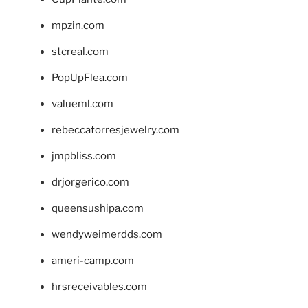
mpzin.com
stcreal.com
PopUpFlea.com
valueml.com
rebeccatorresjewelry.com
jmpbliss.com
drjorgerico.com
queensushipa.com
wendyweimerdds.com
ameri-camp.com
hrsreceivables.com