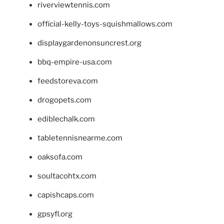
riverviewtennis.com
official-kelly-toys-squishmallows.com
displaygardenonsuncrest.org
bbq-empire-usa.com
feedstoreva.com
drogopets.com
ediblechalk.com
tabletennisnearme.com
oaksofa.com
soultacohtx.com
capishcaps.com
gpsyfl.org