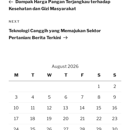
Post
Dampak Harga Pangan Terjangkau terhadap
Kesehatan dan Gizi Masyarakat
Next
NEXT
Post
Teknologi Canggih yang Memajukan Sektor
Pertanian: Berita Terkini
August 2026
M
T
W
T
F
S
S
1
2
3
4
5
6
7
8
9
10
11
12
13
14
15
16
17
18
19
20
21
22
23
24
25
26
27
28
29
30