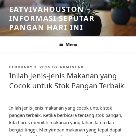
Skip
EATVIVAHOUSTON –
to
INFORMASI SEPUTAR
content
PANGAN HARI INI
Menu
POSTED
FEBRUARY 3, 2025
BY
ADMINEAR
ON
Inilah Jenis-jenis Makanan yang
Cocok untuk Stok Pangan Terbaik
Inilah jenis-jenis makanan yang cocok untuk stok
pangan terbaik. Ketika berbicara tentang stok pangan,
kita harus memilih makanan yang tahan lama dan
bergizi tinggi. Menyimpan makanan yang tepat dapat