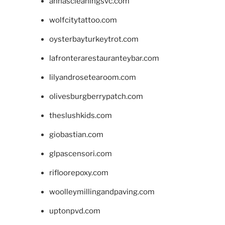
annascleaningsvc.com
wolfcitytattoo.com
oysterbayturkeytrot.com
lafronterarestauranteybar.com
lilyandrosetearoom.com
olivesburgberrypatch.com
theslushkids.com
giobastian.com
glpascensori.com
rifloorepoxy.com
woolleymillingandpaving.com
uptonpvd.com