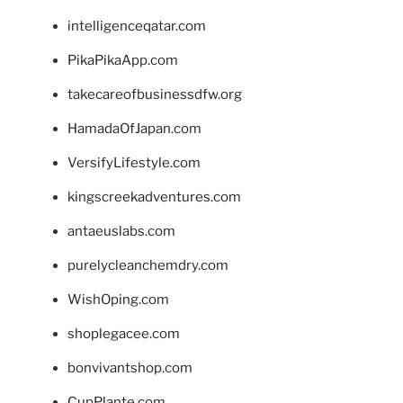
intelligenceqatar.com
PikaPikaApp.com
takecareofbusinessdfw.org
HamadaOfJapan.com
VersifyLifestyle.com
kingscreekadventures.com
antaeuslabs.com
purelycleanchemdry.com
WishOping.com
shoplegacee.com
bonvivantshop.com
CupPlante.com