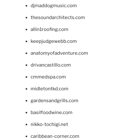
djmaddogmusic.com
thesoundarchitects.com
allin1roofing.com
keepjudgewebb.com
anatomyofadventure.com
drivancastillo.com
cmmedspa.com
midletontkd.com
gardensandgrills.com
basilfoodwine.com
nikko-tochigi.net
caribbean-corner.com