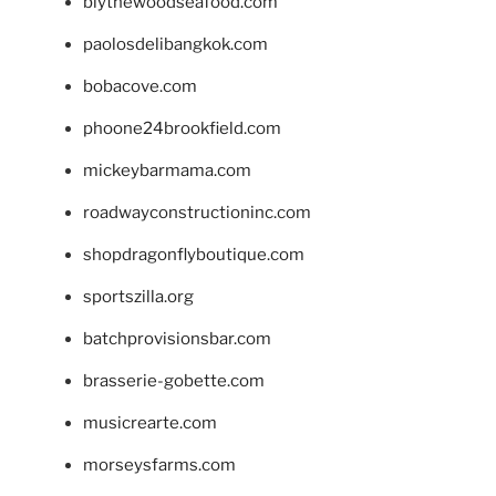
blythewoodseafood.com
paolosdelibangkok.com
bobacove.com
phoone24brookfield.com
mickeybarmama.com
roadwayconstructioninc.com
shopdragonflyboutique.com
sportszilla.org
batchprovisionsbar.com
brasserie-gobette.com
musicrearte.com
morseysfarms.com