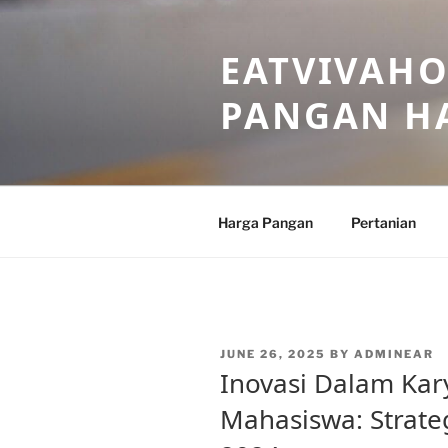
Skip
to
EATVIVAHO
content
PANGAN HA
Harga Pangan
Pertanian
POSTED
JUNE 26, 2025
BY
ADMINEAR
ON
Inovasi Dalam Kary
Mahasiswa: Strat