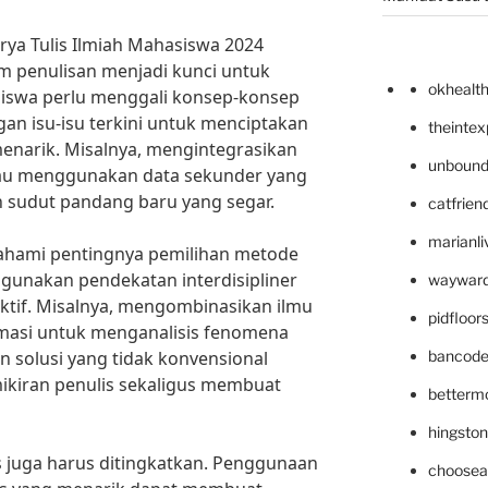
a Tulis Ilmiah Mahasiswa 2024
am penulisan menjadi kunci untuk
okhealt
siswa perlu menggali konsep-konsep
n isu-isu terkini untuk menciptakan
theinte
menarik. Misalnya, mengintegrasikan
unbound
atau menggunakan data sekunder yang
 sudut pandang baru yang segar.
catfrien
marianli
mahami pentingnya pemilihan metode
ggunakan pendekatan interdisipliner
wayward
ektif. Misalnya, mengombinasikan ilmu
pidfloo
rmasi untuk menganalisis fenomena
an solusi yang tidak konvensional
bancode
kiran penulis sekaligus membuat
betterm
hingsto
lis juga harus ditingkatkan. Penggunaan
choosea