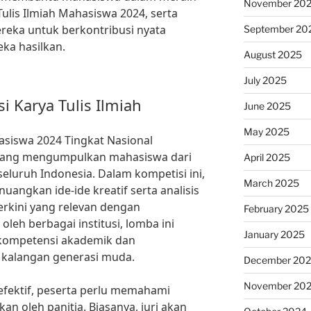
November 20
ulis Ilmiah Mahasiswa 2024, serta
reka untuk berkontribusi nyata
September 20
ka hasilkan.
August 2025
July 2025
Karya Tulis Ilmiah
June 2025
May 2025
asiswa 2024 Tingkat Nasional
yang mengumpulkan mahasiswa dari
April 2025
seluruh Indonesia. Dalam kompetisi ini,
March 2025
angkan ide-ide kreatif serta analisis
rkini yang relevan dengan
February 2025
eh berbagai institusi, lomba ini
January 2025
ompetensi akademik dan
di kalangan generasi muda.
December 20
November 20
efektif, peserta perlu memahami
kan oleh panitia. Biasanya, juri akan