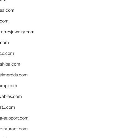
ea.com
.com
torresjewelry.com
s.com
ico.com
shipa.com
eimerdds.com
camp.com
ivables.com
st1.com
la-support.com
estaurant.com