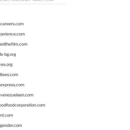
hcareers.com
xperience.com
edthefilm.com
ds-bg.org
ves.org
tees.com
rsexpress.com
venezuelaen.com
oodfoodcorporation.com
nnt.com
gender.com