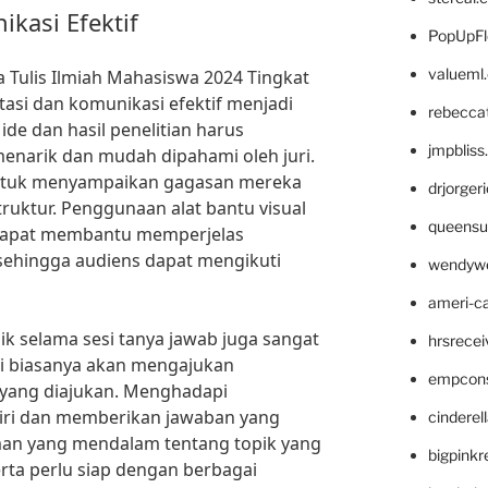
kasi Efektif
PopUpFl
valueml
Tulis Ilmiah Mahasiswa 2024 Tingkat
asi dan komunikasi efektif menjadi
rebecca
de dan hasil penelitian harus
jmpblis
enarik dan mudah dipahami oleh juri.
 untuk menyampaikan gagasan mereka
drjorger
struktur. Penggunaan alat bantu visual
queensu
a dapat membantu memperjelas
sehingga audiens dapat mengikuti
wendyw
ameri-
aik selama sesi tanya jawab juga sangat
hrsrece
juri biasanya akan mengajukan
empcon
s yang diajukan. Menghadapi
iri dan memberikan jawaban yang
cinderel
n yang mendalam tentang topik yang
bigpinkr
erta perlu siap dengan berbagai