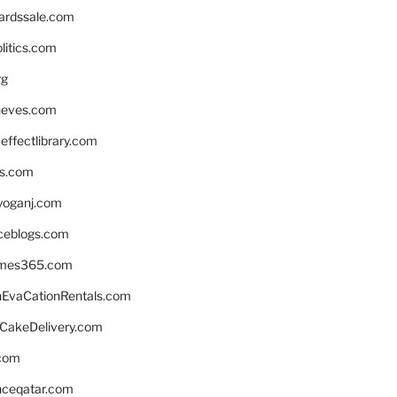
ardssale.com
litics.com
rg
neves.com
ffectlibrary.com
ns.com
yoganj.com
rceblogs.com
ames365.com
EvaCationRentals.com
rCakeDelivery.com
.com
enceqatar.com