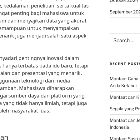
October 2024
, kedalaman penelitian, serta kualitas
September 20
sangat penting bagi mahasiswa untuk
am dan menyajikan data yang akurat
 Kemampuan untuk menyampaikan
enarik juga menjadi salah satu aspek
Search
for:
enyadari pentingnya inovasi dalam
RECENT POST
ak hanya terbatas pada ide baru, tetapi
ian dan presentasi yang menarik.
Manfaat Cabai 
enggunaan teknologi dan media
Anda Ketahui
ai tambah. Mahasiswa diharapkan
i sumber daya dan platform yang
Manfaat dan K
yang tidak hanya ilmiah, tetapi juga
Segala yang Pe
oleh masyarakat luas.
Manfaat dan Jen
Indonesia
san
Manfaat Susu 