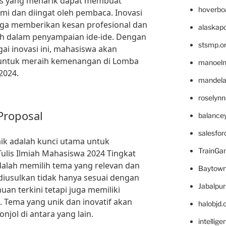
afis yang menarik dapat membuat
hoverbo
mi dan diingat oleh pembaca. Inovasi
juga memberikan kesan profesional dan
alaskapo
h dalam penyampaian ide-ide. Dengan
stsmp.o
i inovasi ini, mahasiswa akan
r untuk meraih kemenangan di Lomba
manoel
2024.
mandelae
roselyn
Proposal
balance
salesfo
ik adalah kunci utama untuk
TrainG
is Ilmiah Mahasiswa 2024 Tingkat
dalah memilih tema yang relevan dan
Baytown
diusulkan tidak hanya sesuai dengan
Jabalpu
n terkini tetapi juga memiliki
. Tema yang unik dan inovatif akan
halobjd
ol di antara yang lain.
intellig