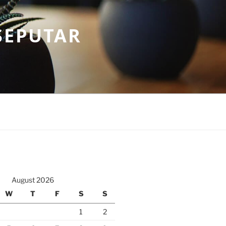
SEPUTAR
August 2026
W
T
F
S
S
1
2