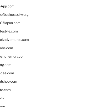
aApp.com
eofbusinessdfw.org
OfJapan.com
ifestyle.com
eekadventures.com
labs.com
leanchemdry.com
ing.com
acee.com
ntshop.com
te.com
om
com