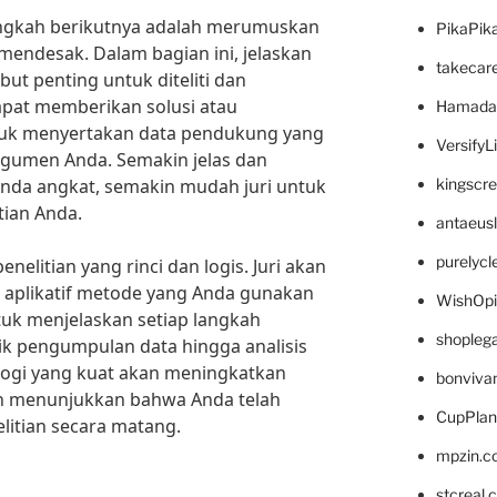
angkah berikutnya adalah merumuskan
PikaPik
mendesak. Dalam bagian ini, jelaskan
takecar
t penting untuk diteliti dan
apat memberikan solusi atau
Hamada
tuk menyertakan data pendukung yang
VersifyL
gumen Anda. Semakin jelas dan
nda angkat, semakin mudah juri untuk
kingscr
ian Anda.
antaeus
purelyc
nelitian yang rinci dan logis. Juri akan
n aplikatif metode yang Anda gunakan
WishOp
tuk menjelaskan setiap langkah
shopleg
nik pengumpulan data hingga analisis
logi yang kuat akan meningkatkan
bonviva
dan menunjukkan bahwa Anda telah
CupPlan
litian secara matang.
mpzin.c
stcreal.