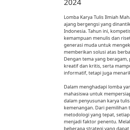
2024
Lomba Karya Tulis Ilmiah Mah
ajang bergengsi yang dinanti
Indonesia. Tahun ini, kompeti
kemampuan menulis dan riset,
generasi muda untuk mengeksp
memberikan solusi atas berb
Dengan tema yang beragam, p
kreatif dan kritis, serta mam
informatif, tetapi juga menarik
Dalam menghadapi lomba yang 
mahasiswa untuk mempersiapka
dalam penyusunan karya tulis
kemenangan. Dari pemilihan 
metodologi yang tepat, setia
menjadi faktor penentu. Melal
beberapa strategi yang dap