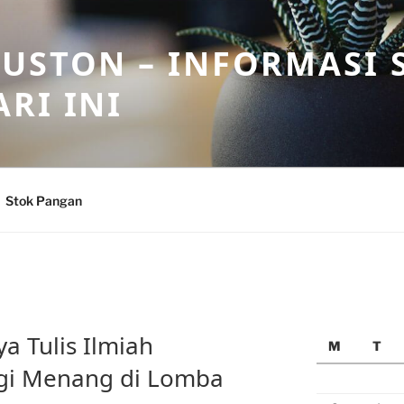
USTON – INFORMASI 
RI INI
Stok Pangan
a Tulis Ilmiah
M
T
egi Menang di Lomba