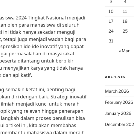
3
4
10
11
asiswa 2024 Tingkat Nasional menjadi
17
18
kan oleh para mahasiswa di seluruh
24
25
si ini tidak hanya sekadar menguji
 tetapi juga menjadi wadah bagi para
31
resikan ide-ide inovatif yang dapat
« Mar
agai permasalahan di masyarakat.
eserta ditantang untuk berpikir
pu menyajikan karya yang tidak hanya
 dan aplikatif.
ARCHIVES
semakin ketat ini, penting bagi
March 2026
n diri dengan baik. Strategi inovatif
February 2026
 ilmiah menjadi kunci untuk meraih
topik yang relevan hingga penerapan
January 2026
p langkah dalam proses penulisan bisa
December 20
ui artikel ini, kita akan membahas
at membantu mahasiswa dalam meraih