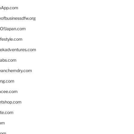
aApp.com
eofbusinessdfw.org
OfJapan.com
ifestyle.com
eekadventures.com
labs.com
leanchemdry.com
ing.com
acee.com
ntshop.com
te.com
om
com