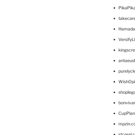
PikaPik
takecar
Hamada
VersifyL
kingscr
antaeus
purelyc
WishOp
shopleg
bonviva
CupPlan
mpzin.c
stcreal.