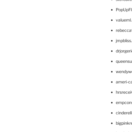
PopUpFl
valueml
rebecca
jmpblis
drjorger
queensu
wendyw
ameri-
hrsrece
empcon
cinderel
bigpinkr