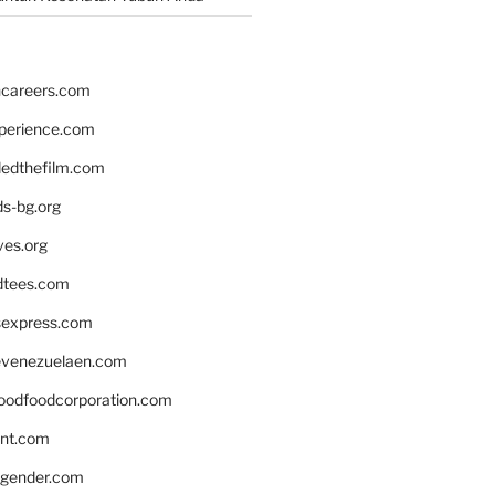
hcareers.com
xperience.com
edthefilm.com
ds-bg.org
ves.org
tees.com
rsexpress.com
venezuelaen.com
oodfoodcorporation.com
nnt.com
gender.com