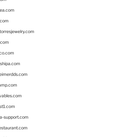
ea.com
.com
torresjewelry.com
s.com
ico.com
shipa.com
eimerdds.com
camp.com
ivables.com
st1.com
la-support.com
estaurant.com