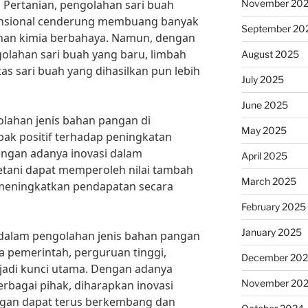
November 20
 Pertanian, pengolahan sari buah
sional cenderung membuang banyak
September 20
an kimia berbahaya. Namun, dengan
golahan sari buah yang baru, limbah
August 2025
as sari buah yang dihasilkan pun lebih
July 2025
June 2025
golahan jenis bahan pangan di
May 2025
ak positif terhadap peningkatan
Dengan adanya inovasi dalam
April 2025
tani dapat memperoleh nilai tambah
March 2025
 meningkatkan pendapatan secara
February 2025
January 2025
dalam pengolahan jenis bahan pangan
ra pemerintah, perguruan tinggi,
December 20
jadi kunci utama. Dengan adanya
November 20
erbagai pihak, diharapkan inovasi
gan dapat terus berkembang dan