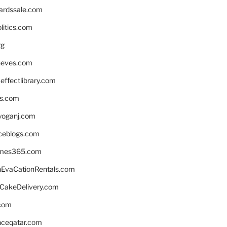
ardssale.com
litics.com
rg
neves.com
ffectlibrary.com
ns.com
yoganj.com
rceblogs.com
ames365.com
EvaCationRentals.com
rCakeDelivery.com
.com
enceqatar.com