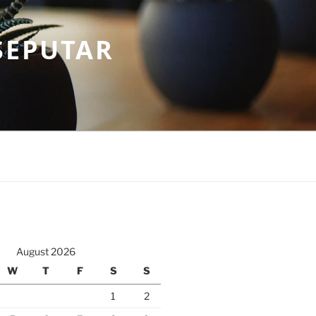
SEPUTAR
August 2026
W
T
F
S
S
1
2