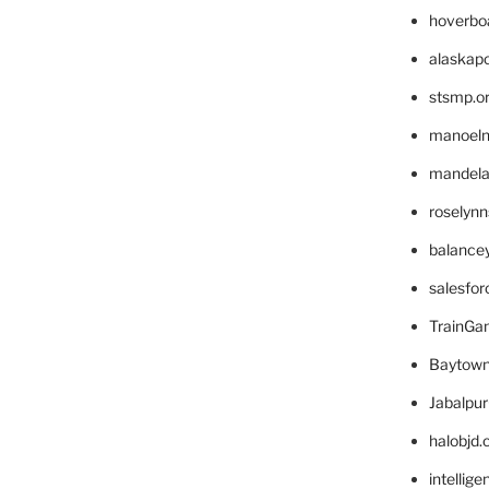
hoverbo
alaskapo
stsmp.o
manoel
mandelae
roselyn
balance
salesfo
TrainG
Baytown
Jabalpu
halobjd
intellig