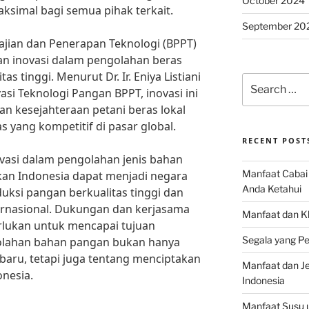
October 2024
simal bagi semua pihak terkait.
September 20
jian dan Penerapan Teknologi (BPPT)
n inovasi dalam pengolahan beras
as tinggi. Menurut Dr. Ir. Eniya Listiani
Search
asi Teknologi Pangan BPPT, inovasi ini
for:
 kesejahteraan petani beras lokal
 yang kompetitif di pasar global.
RECENT POST
asi dalam pengolahan jenis bahan
Manfaat Cabai 
kan Indonesia dapat menjadi negara
Anda Ketahui
ksi pangan berkualitas tinggi dan
ernasional. Dukungan dan kerjasama
Manfaat dan K
rlukan untuk mencapai tujuan
Segala yang Pe
golahan bahan pangan bukan hanya
aru, tetapi juga tentang menciptakan
Manfaat dan Jen
onesia.
Indonesia
Manfaat Susu 