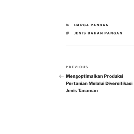
CATEGORIES
HARGA PANGAN
TAGS
JENIS BAHAN PANGAN
Post
Previous
PREVIOUS
navigation
Post
Mengoptimalkan Produksi
Pertanian Melalui Diversifikasi
Jenis Tanaman