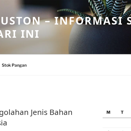
USTON – INFORMASI 
RI INI
Stok Pangan
golahan Jenis Bahan
M
T
ia