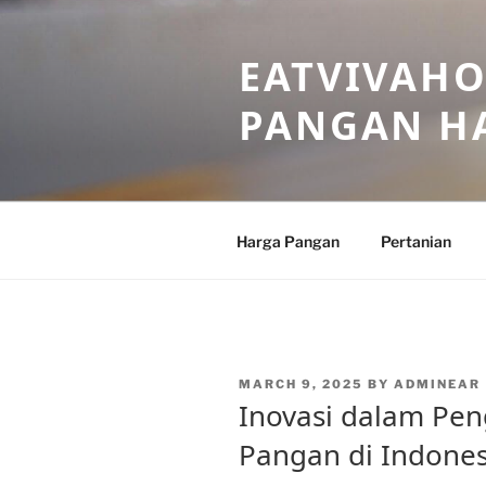
Skip
to
EATVIVAHO
content
PANGAN HA
Harga Pangan
Pertanian
POSTED
MARCH 9, 2025
BY
ADMINEAR
ON
Inovasi dalam Pen
Pangan di Indones