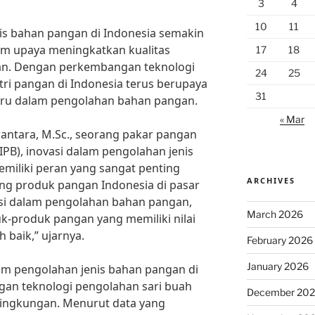
3
4
10
11
is bahan pangan di Indonesia semakin
am upaya meningkatkan kualitas
17
18
an. Dengan perkembangan teknologi
24
25
tri pangan di Indonesia terus berupaya
31
aru dalam pengolahan bahan pangan.
« Mar
antara, M.Sc., seorang pakar pangan
(IPB), inovasi dalam pengolahan jenis
miliki peran yang sangat penting
ARCHIVES
ng produk pangan Indonesia di pasar
asi dalam pengolahan bahan pangan,
March 2026
k-produk pangan yang memiliki nilai
 baik,” ujarnya.
February 2026
January 2026
lam pengolahan jenis bahan pangan di
an teknologi pengolahan sari buah
December 20
 lingkungan. Menurut data yang