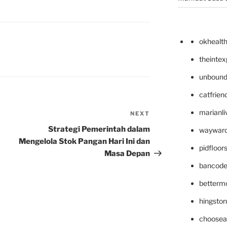
okhealt
theinte
unbound
catfrien
marianli
NEXT
Next
Post
Strategi Pemerintah dalam
wayward
Mengelola Stok Pangan Hari Ini dan
pidfloo
Masa Depan
bancode
betterm
hingsto
choosea