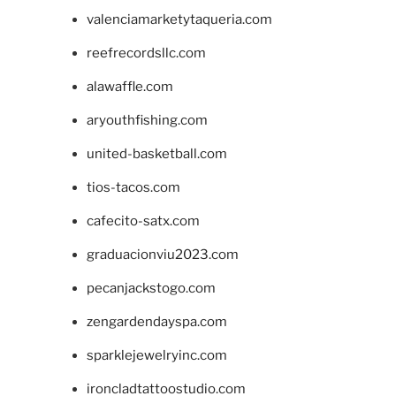
valenciamarketytaqueria.com
reefrecordsllc.com
alawaffle.com
aryouthfishing.com
united-basketball.com
tios-tacos.com
cafecito-satx.com
graduacionviu2023.com
pecanjackstogo.com
zengardendayspa.com
sparklejewelryinc.com
ironcladtattoostudio.com