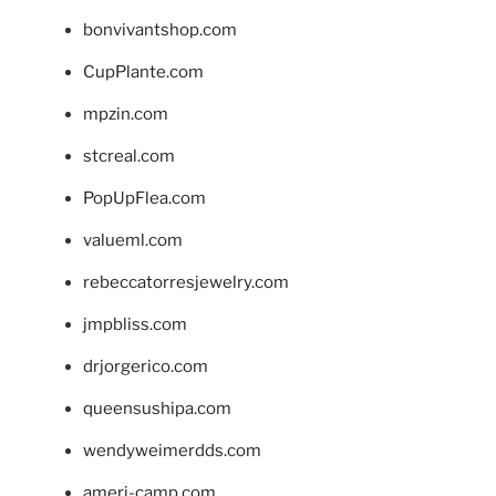
bonvivantshop.com
CupPlante.com
mpzin.com
stcreal.com
PopUpFlea.com
valueml.com
rebeccatorresjewelry.com
jmpbliss.com
drjorgerico.com
queensushipa.com
wendyweimerdds.com
ameri-camp.com