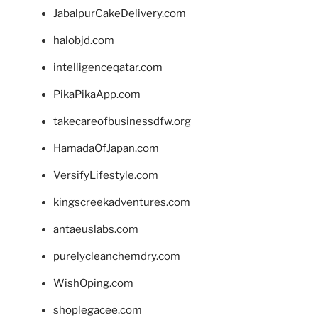
JabalpurCakeDelivery.com
halobjd.com
intelligenceqatar.com
PikaPikaApp.com
takecareofbusinessdfw.org
HamadaOfJapan.com
VersifyLifestyle.com
kingscreekadventures.com
antaeuslabs.com
purelycleanchemdry.com
WishOping.com
shoplegacee.com