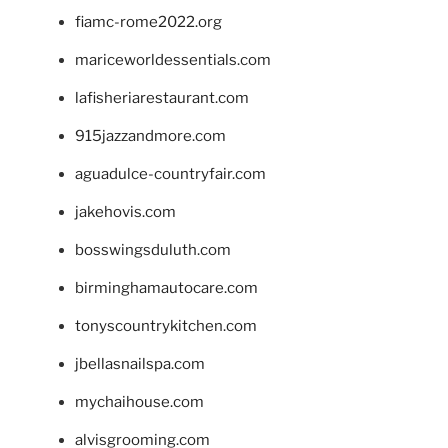
fiamc-rome2022.org
mariceworldessentials.com
lafisheriarestaurant.com
915jazzandmore.com
aguadulce-countryfair.com
jakehovis.com
bosswingsduluth.com
birminghamautocare.com
tonyscountrykitchen.com
jbellasnailspa.com
mychaihouse.com
alvisgrooming.com