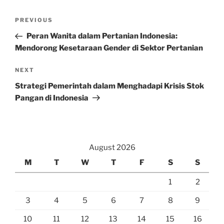
Post
Previous
PREVIOUS
navigation
Post
Peran Wanita dalam Pertanian Indonesia:
Mendorong Kesetaraan Gender di Sektor Pertanian
Next
NEXT
Post
Strategi Pemerintah dalam Menghadapi Krisis Stok
Pangan di Indonesia
August 2026
M
T
W
T
F
S
S
1
2
3
4
5
6
7
8
9
10
11
12
13
14
15
16