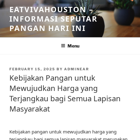
Skip
EATVIVAHOUSTON –
to
INFORMASI SEPUTAR
content
PANGAN HARI INI
Menu
POSTED
FEBRUARY 15, 2025
BY
ADMINEAR
ON
Kebijakan Pangan untuk
Mewujudkan Harga yang
Terjangkau bagi Semua Lapisan
Masyarakat
Kebijakan pangan untuk mewujudkan harga yang
terjangkau bagi semua lapisan masyarakat merupakan