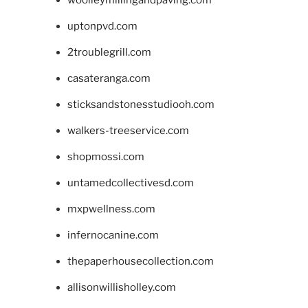
woolleymillingandpaving.com
uptonpvd.com
2troublegrill.com
casateranga.com
sticksandstonesstudiooh.com
walkers-treeservice.com
shopmossi.com
untamedcollectivesd.com
mxpwellness.com
infernocanine.com
thepaperhousecollection.com
allisonwillisholley.com