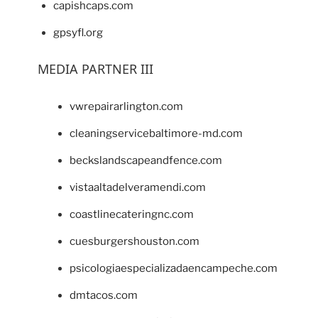
capishcaps.com
gpsyfl.org
MEDIA PARTNER III
vwrepairarlington.com
cleaningservicebaltimore-md.com
beckslandscapeandfence.com
vistaaltadelveramendi.com
coastlinecateringnc.com
cuesburgershouston.com
psicologiaespecializadaencampeche.com
dmtacos.com