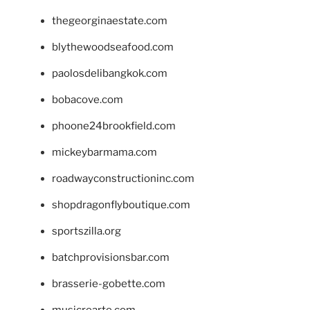
thegeorginaestate.com
blythewoodseafood.com
paolosdelibangkok.com
bobacove.com
phoone24brookfield.com
mickeybarmama.com
roadwayconstructioninc.com
shopdragonflyboutique.com
sportszilla.org
batchprovisionsbar.com
brasserie-gobette.com
musicrearte.com