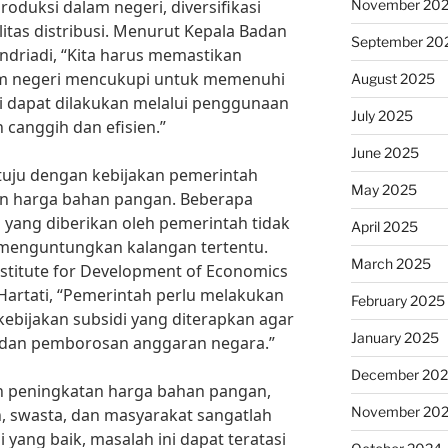
November 20
roduksi dalam negeri, diversifikasi
itas distribusi. Menurut Kepala Badan
September 20
driadi, “Kita harus memastikan
m negeri mencukupi untuk memenuhi
August 2025
i dapat dilakukan melalui penggunaan
July 2025
 canggih dan efisien.”
June 2025
tuju dengan kebijakan pemerintah
May 2025
n harga bahan pangan. Beberapa
i yang diberikan oleh pemerintah tidak
April 2025
 menguntungkan kalangan tertentu.
March 2025
nstitute for Development of Economics
 Hartati, “Pemerintah perlu melakukan
February 2025
ebijakan subsidi yang diterapkan agar
January 2025
n dan pemborosan anggaran negara.”
December 20
 peningkatan harga bahan pangan,
November 20
, swasta, dan masyarakat sangatlah
 yang baik, masalah ini dapat teratasi