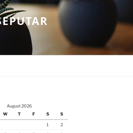
SEPUTAR
August 2026
W
T
F
S
S
1
2