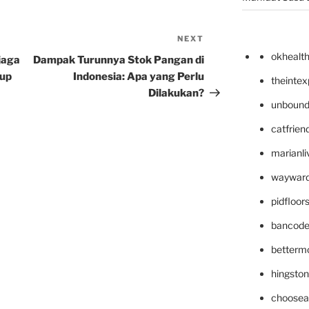
NEXT
Next
Post
okhealt
jaga
Dampak Turunnya Stok Pangan di
dup
Indonesia: Apa yang Perlu
theinte
Dilakukan?
unbound
catfrien
marianli
wayward
pidfloo
bancode
betterm
hingsto
choosea