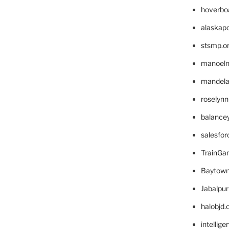
hoverbo
alaskapo
stsmp.o
manoel
mandelae
roselyn
balance
salesfo
TrainG
Baytown
Jabalpu
halobjd
intellig