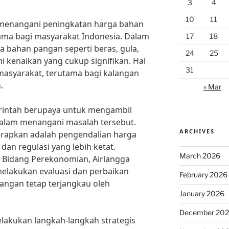
3
4
10
11
 menangani peningkatan harga bahan
ama bagi masyarakat Indonesia. Dalam
17
18
a bahan pangan seperti beras, gula,
24
25
kenaikan yang cukup signifikan. Hal
31
 masyarakat, terutama bagi kalangan
.
« Mar
erintah berupaya untuk mengambil
dalam menangani masalah tersebut.
ARCHIVES
terapkan adalah pengendalian harga
dan regulasi yang lebih ketat.
March 2026
 Bidang Perekonomian, Airlangga
melakukan evaluasi dan perbaikan
February 2026
angan tetap terjangkau oleh
January 2026
December 20
elakukan langkah-langkah strategis