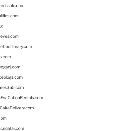
ardssale.com
litics.com
rg
neves.com
ffectlibrary.com
ns.com
yoganj.com
rceblogs.com
ames365.com
EvaCationRentals.com
rCakeDelivery.com
.com
enceqatar.com