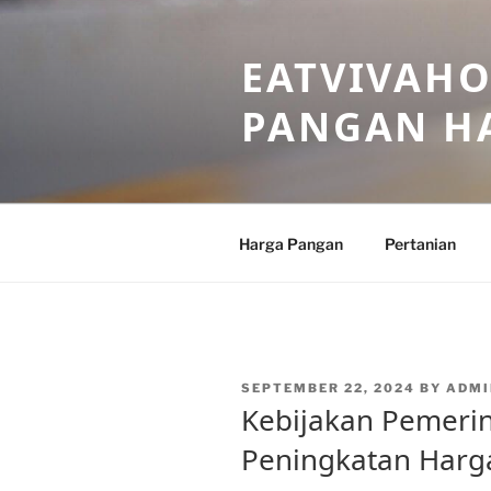
Skip
to
EATVIVAHO
content
PANGAN HA
Harga Pangan
Pertanian
POSTED
SEPTEMBER 22, 2024
BY
ADMI
ON
Kebijakan Pemeri
Peningkatan Harg