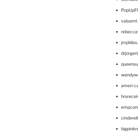
PopUpFl
valueml
rebecca
jmpblis
drjorger
queensu
wendyw
ameri-
hrsrece
empcon
cinderel
bigpinkr