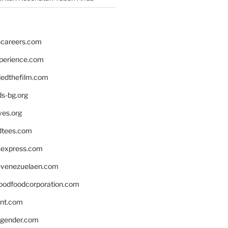
hcareers.com
xperience.com
edthefilm.com
ds-bg.org
ves.org
tees.com
rsexpress.com
venezuelaen.com
oodfoodcorporation.com
nnt.com
gender.com