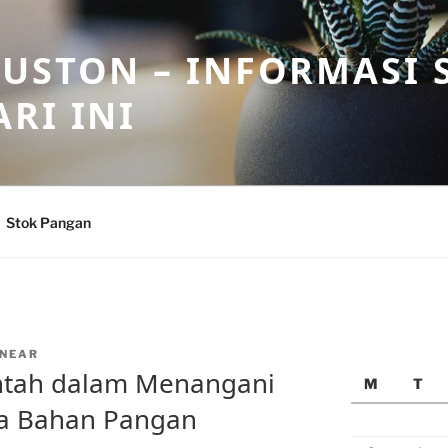
USTON – INFORMASI 
RI INI
Stok Pangan
NEAR
ntah dalam Menangani
M
T
a Bahan Pangan