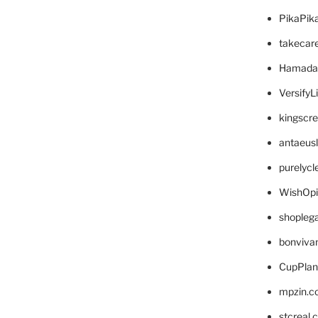
PikaPik
takecar
Hamada
VersifyL
kingscr
antaeus
purelyc
WishOp
shopleg
bonviva
CupPlan
mpzin.c
stcreal.