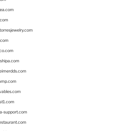
ea.com
.com
torresjewelry.com
s.com
ico.com
shipa.com
eimerdds.com
camp.com
ivables.com
st1.com
la-support.com
estaurant.com