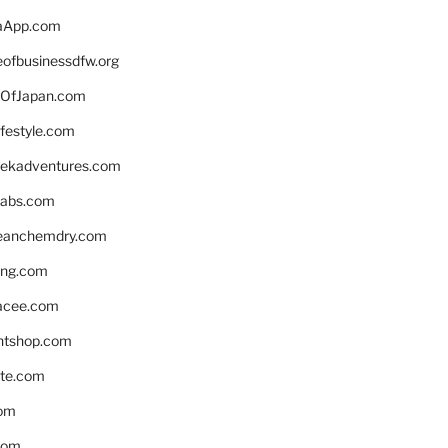
aApp.com
eofbusinessdfw.org
OfJapan.com
ifestyle.com
eekadventures.com
labs.com
leanchemdry.com
ing.com
acee.com
ntshop.com
te.com
om
com