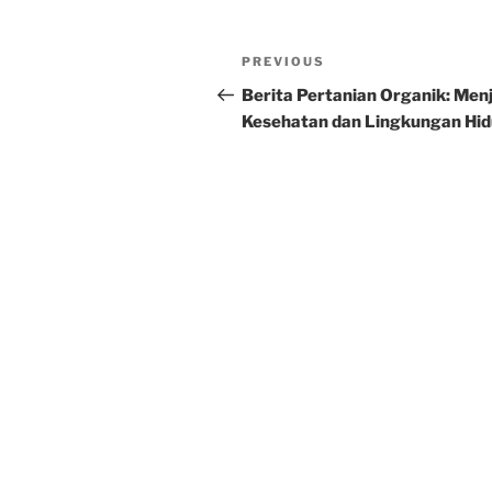
Post
Previous
PREVIOUS
navigation
Post
Berita Pertanian Organik: Men
Kesehatan dan Lingkungan Hi