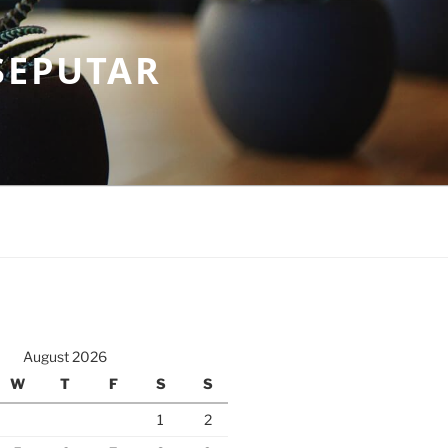
SEPUTAR
August 2026
W
T
F
S
S
1
2