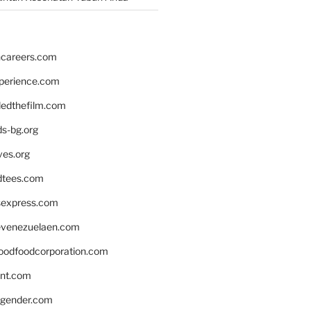
hcareers.com
xperience.com
edthefilm.com
ds-bg.org
ves.org
tees.com
rsexpress.com
venezuelaen.com
oodfoodcorporation.com
nnt.com
gender.com