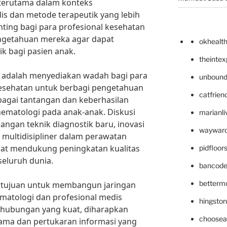
 terutama dalam konteks
s dan metode terapeutik yang lebih
enting bagi para profesional kesehatan
ngetahuan mereka agar dapat
okhealt
k bagi pasien anak.
theinte
i adalah menyediakan wadah bagi para
unbound
i kesehatan untuk berbagi pengetahuan
catfrien
agai tantangan dan keberhasilan
ematologi pada anak-anak. Diskusi
marianli
gan teknik diagnostik baru, inovasi
wayward
 multidisipliner dalam perawatan
apat mendukung peningkatan kualitas
pidfloo
seluruh dunia.
bancode
betterm
 bertujuan untuk membangun jaringan
ematologi dan profesional medis
hingsto
hubungan yang kuat, diharapkan
choosea
rsama dan pertukaran informasi yang