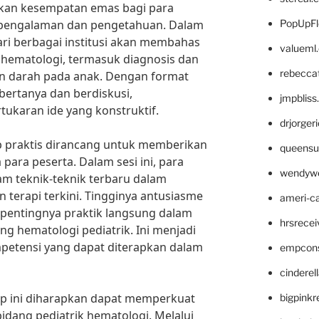
kan kesempatan emas bagi para
i pengalaman dan pengetahuan. Dalam
PopUpFl
ari berbagai institusi akan membahas
valueml
ik hematologi, termasuk diagnosis dan
rebecca
n darah pada anak. Dengan format
f bertanya dan berdiskusi,
jmpblis
ukaran ide yang konstruktif.
drjorger
p praktis dirancang untuk memberikan
queensu
ara peserta. Dalam sesi ini, para
wendyw
am teknik-teknik terbaru dalam
 terapi terkini. Tingginya antusiasme
ameri-
pentingnya praktik langsung dalam
hrsrece
 hematologi pediatrik. Ini menjadi
etensi yang dapat diterapkan dalam
empcon
cinderel
op ini diharapkan dapat memperkuat
bigpinkr
bidang pediatrik hematologi. Melalui