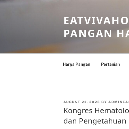
Skip
to
EATVIVAHO
content
PANGAN HA
Harga Pangan
Pertanian
POSTED
AUGUST 21, 2025
BY
ADMINEA
ON
Kongres Hematolo
dan Pengetahuan d