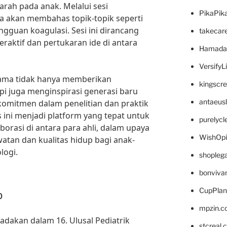
rah pada anak. Melalui sesi
PikaPik
ka akan membahas topik-topik seperti
gguan koagulasi. Sesi ini dirancang
takecar
raktif dan pertukaran ide di antara
Hamada
VersifyL
tama tidak hanya memberikan
kingscr
pi juga menginspirasi generasi baru
antaeus
omitmen dalam penelitian dan praktik
 ini menjadi platform yang tepat untuk
purelyc
orasi di antara para ahli, dalam upaya
WishOp
tan dan kualitas hidup bagi anak-
logi.
shopleg
bonviva
CupPlan
p
mpzin.c
adakan dalam 16. Ulusal Pediatrik
stcreal.