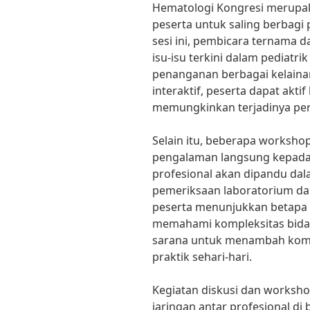
Hematologi Kongresi merupa
peserta untuk saling berbag
sesi ini, pembicara ternama d
isu-isu terkini dalam pediatr
penanganan berbagai kelaina
interaktif, peserta dapat akti
memungkinkan terjadinya pert
Selain itu, beberapa worksho
pengalaman langsung kepada p
profesional akan dipandu dal
pemeriksaan laboratorium dan
peserta menunjukkan betapa 
memahami kompleksitas bidang
sarana untuk menambah komp
praktik sehari-hari.
Kegiatan diskusi dan worksh
jaringan antar profesional di 