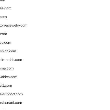
ea.com
.com
torresjewelry.com
s.com
ico.com
shipa.com
eimerdds.com
camp.com
ivables.com
st1.com
la-support.com
estaurant.com