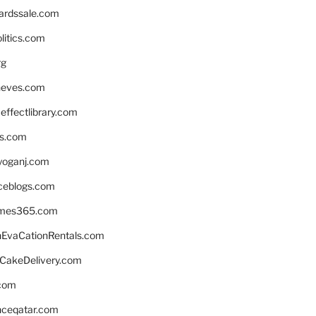
ardssale.com
litics.com
rg
neves.com
ffectlibrary.com
ns.com
yoganj.com
rceblogs.com
ames365.com
EvaCationRentals.com
rCakeDelivery.com
.com
enceqatar.com