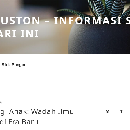
USTON – INFORMASI 
RI INI
Stok Pangan
R
gi Anak: Wadah Ilmu
M
T
i Era Baru