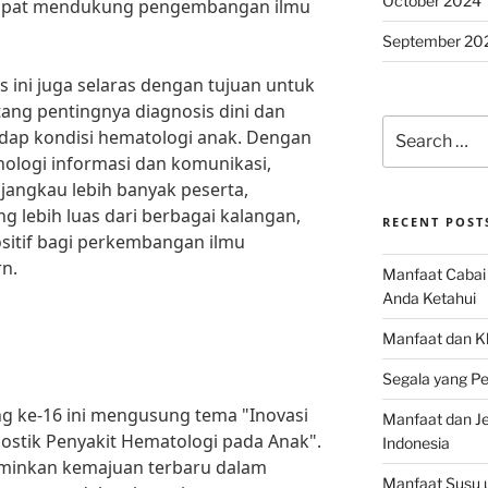
October 2024
apat mendukung pengembangan ilmu
September 20
 ini juga selaras dengan tujuan untuk
ang pentingnya diagnosis dini dan
Search
dap kondisi hematologi anak. Dengan
for:
logi informasi dan komunikasi,
jangkau lebih banyak peserta,
g lebih luas dari berbagai kalangan,
RECENT POST
itif bagi perkembangan ilmu
n.
Manfaat Cabai 
Anda Ketahui
Manfaat dan K
Segala yang Pe
g ke-16 ini mengusung tema "Inovasi
Manfaat dan Jen
stik Penyakit Hematologi pada Anak".
Indonesia
erminkan kemajuan terbaru dalam
Manfaat Susu 