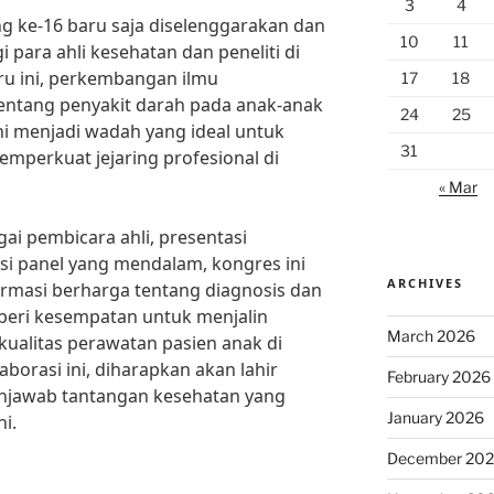
3
4
g ke-16 baru saja diselenggarakan dan
10
11
para ahli kesehatan dan peneliti di
aru ini, perkembangan ilmu
17
18
entang penyakit darah pada anak-anak
24
25
ni menjadi wadah yang ideal untuk
31
mperkuat jejaring profesional di
« Mar
i pembicara ahli, presentasi
usi panel yang mendalam, kongres ini
ARCHIVES
rmasi berharga tentang diagnosis dan
beri kesempatan untuk menjalin
March 2026
kualitas perawatan pasien anak di
aborasi ini, diharapkan akan lahir
February 2026
njawab tantangan kesehatan yang
January 2026
ni.
December 20