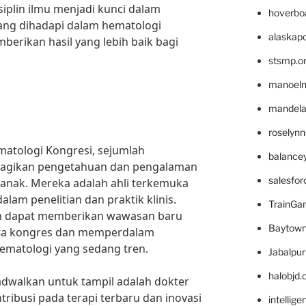
isiplin ilmu menjadi kunci dalam
hoverbo
ang dihadapi dalam hematologi
alaskapo
berikan hasil yang lebih baik bagi
stsmp.o
manoel
mandelae
roselyn
matologi Kongresi, sejumlah
balance
agikan pengetahuan dan pengalaman
salesfo
anak. Mereka adalah ahli terkemuka
alam penelitian dan praktik klinis.
TrainG
n dapat memberikan wawasan baru
Baytown
rta kongres dan memperdalam
ematologi yang sedang tren.
Jabalpu
halobjd
adwalkan untuk tampil adalah dokter
tribusi pada terapi terbaru dan inovasi
intellig