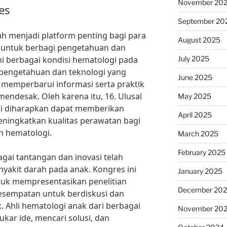
November 20
es
September 20
h menjadi platform penting bagi para
August 2025
ri untuk berbagi pengetahuan dan
July 2025
 berbagai kondisi hematologi pada
pengetahuan dan teknologi yang
June 2025
 memperbarui informasi serta praktik
mendesak. Oleh karena itu, 16. Ulusal
May 2025
si diharapkan dapat memberikan
April 2025
meningkatkan kualitas perawatan bagi
n hematologi.
March 2025
February 2025
gai tantangan dan inovasi telah
akit darah pada anak. Kongres ini
January 2025
tuk mempresentasikan penelitian
December 20
 kesempatan untuk berdiskusi dan
. Ahli hematologi anak dari berbagai
November 20
kar ide, mencari solusi, dan