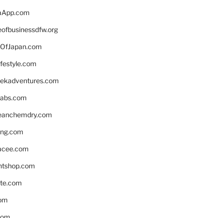
aApp.com
eofbusinessdfw.org
OfJapan.com
ifestyle.com
eekadventures.com
labs.com
leanchemdry.com
ing.com
acee.com
ntshop.com
te.com
om
com