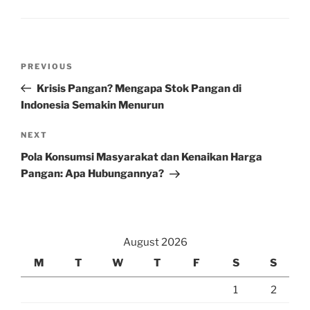
Post
Previous
PREVIOUS
navigation
Post
Krisis Pangan? Mengapa Stok Pangan di
Indonesia Semakin Menurun
Next
NEXT
Post
Pola Konsumsi Masyarakat dan Kenaikan Harga
Pangan: Apa Hubungannya?
August 2026
M
T
W
T
F
S
S
1
2