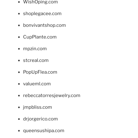
WishOping.com
shoplegacee.com
bonvivantshop.com
CupPlante.com
mpzin.com
stcreal.com
PopUpFlea.com
valueml.com
rebeccatorresjewelry.com
jmpbliss.com
drjorgerico.com
queensushipa.com