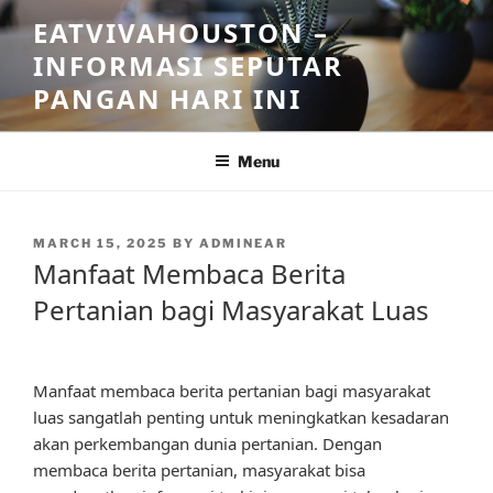
Skip
EATVIVAHOUSTON –
to
INFORMASI SEPUTAR
content
PANGAN HARI INI
Menu
POSTED
MARCH 15, 2025
BY
ADMINEAR
ON
Manfaat Membaca Berita
Pertanian bagi Masyarakat Luas
Manfaat membaca berita pertanian bagi masyarakat
luas sangatlah penting untuk meningkatkan kesadaran
akan perkembangan dunia pertanian. Dengan
membaca berita pertanian, masyarakat bisa