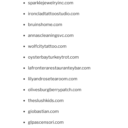
sparklejewelryinc.com
ironcladtattoostudio.com
bruinshome.com
annascleaningsvc.com
wolfcitytattoo.com
oysterbayturkeytrot.com
lafronterarestauranteybar.com
lilyandrosetearoom.com
olivesburgberrypatch.com
theslushkids.com
giobastian.com
glpascensori.com