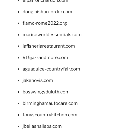
elpatronchardon.com
donglaishun-order.com
fiamc-rome2022.org
mariceworldessentials.com
lafisheriarestaurant.com
915jazzandmore.com
aguadulce-countryfair.com
jakehovis.com
bosswingsduluth.com
birminghamautocare.com
tonyscountrykitchen.com
jbellasnailspa.com