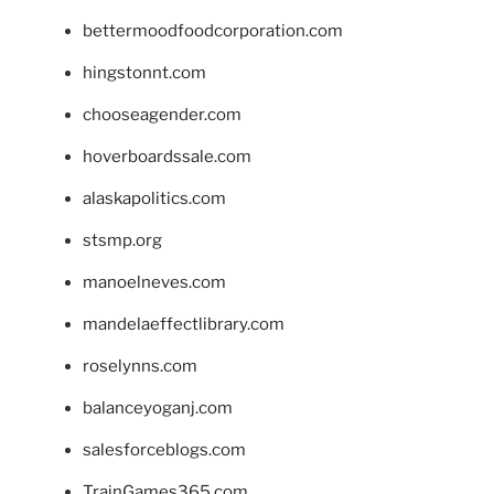
bettermoodfoodcorporation.com
hingstonnt.com
chooseagender.com
hoverboardssale.com
alaskapolitics.com
stsmp.org
manoelneves.com
mandelaeffectlibrary.com
roselynns.com
balanceyoganj.com
salesforceblogs.com
TrainGames365.com