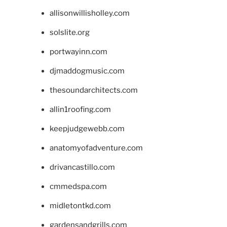
allisonwillisholley.com
solslite.org
portwayinn.com
djmaddogmusic.com
thesoundarchitects.com
allin1roofing.com
keepjudgewebb.com
anatomyofadventure.com
drivancastillo.com
cmmedspa.com
midletontkd.com
gardensandgrills.com