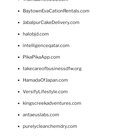
BaytownEvaCationRentals.com
JabalpurCakeDelivery.com
halobjd.com
intelligenceqatar.com
PikaPikaApp.com
takecareofbusinessdfw.org
HamadaOfJapan.com
VersifyLifestyle.com
kingscreekadventures.com
antaeuslabs.com
purelycleanchemdry.com