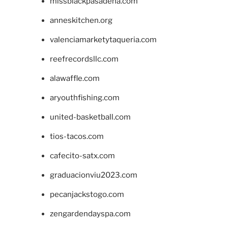
missblackpasadena.com
anneskitchen.org
valenciamarketytaqueria.com
reefrecordsllc.com
alawaffle.com
aryouthfishing.com
united-basketball.com
tios-tacos.com
cafecito-satx.com
graduacionviu2023.com
pecanjackstogo.com
zengardendayspa.com