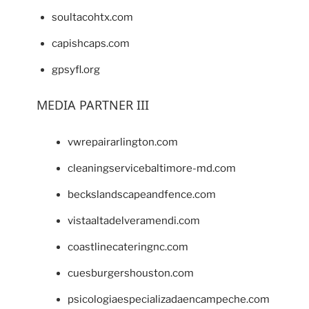
soultacohtx.com
capishcaps.com
gpsyfl.org
MEDIA PARTNER III
vwrepairarlington.com
cleaningservicebaltimore-md.com
beckslandscapeandfence.com
vistaaltadelveramendi.com
coastlinecateringnc.com
cuesburgershouston.com
psicologiaespecializadaencampeche.com