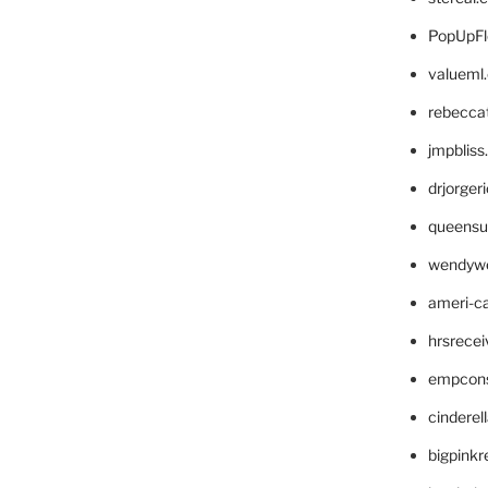
PopUpFl
valueml
rebecca
jmpblis
drjorger
queensu
wendyw
ameri-
hrsrece
empcon
cinderel
bigpinkr