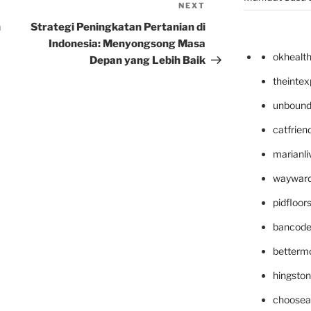
NEXT
Next
Post
n
Strategi Peningkatan Pertanian di
Indonesia: Menyongsong Masa
okhealt
Depan yang Lebih Baik
theinte
unbound
catfrien
marianli
wayward
pidfloo
bancode
betterm
hingsto
choosea