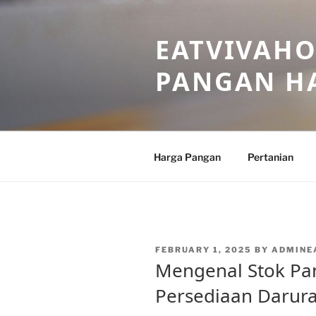
Skip
to
EATVIVAHO
content
PANGAN HA
Harga Pangan
Pertanian
POSTED
FEBRUARY 1, 2025
BY
ADMINE
ON
Mengenal Stok Pa
Persediaan Darura