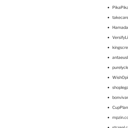
PikaPik
takecar
Hamada
VersifyL
kingscr
antaeus
purelyc
WishOp
shopleg
bonviva
CupPlan
mpzin.c
stcreal.