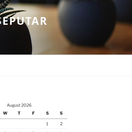
SEPUTAR
August 2026
W
T
F
S
S
1
2