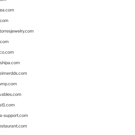
ea.com
.com
torresjewelry.com
s.com
ico.com
shipa.com
eimerdds.com
camp.com
ivables.com
st1.com
la-support.com
estaurant.com