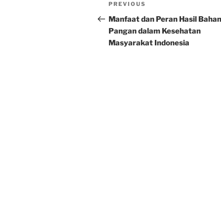
Post
Previous
PREVIOUS
navigation
Post
Manfaat dan Peran Hasil Baha
Pangan dalam Kesehatan
Masyarakat Indonesia