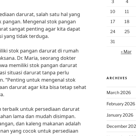
3
4
10
11
ediaan darurat, salah satu hal yang
ok pangan. Mengenal stok pangan
17
18
rat sangat penting agar kita dapat
24
25
i yang tidak terduga.
31
liki stok pangan darurat di rumah
« Mar
ksana. Dr. Maria, seorang dokter
ahwa memiliki stok pangan darurat
i situasi darurat tanpa perlu
ARCHIVES
. “Penting untuk mengenal stok
an darurat agar kita bisa tetap sehat
March 2026
a.
February 2026
n terbaik untuk persediaan darurat
January 2026
tahan lama dan mudah disimpan.
cangan, dan kaleng makanan adalah
December 20
nan yang cocok untuk persediaan