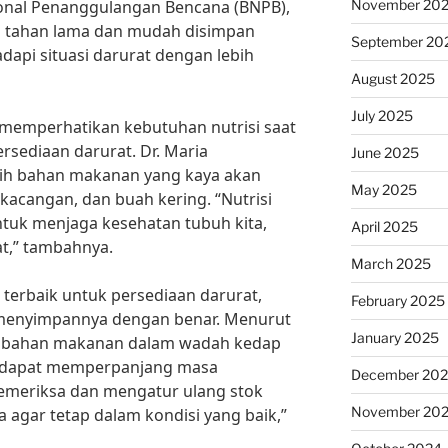
November 20
onal Penanggulangan Bencana (BNPB),
 tahan lama dan mudah disimpan
September 20
api situasi darurat dengan lebih
August 2025
July 2025
k memperhatikan kebutuhan nutrisi saat
rsediaan darurat. Dr. Maria
June 2025
ih bahan makanan yang kaya akan
May 2025
g-kacangan, dan buah kering. “Nutrisi
tuk menjaga kesehatan tubuh kita,
April 2025
at,” tambahnya.
March 2025
terbaik untuk persediaan darurat,
February 2025
a menyimpannya dengan benar. Menurut
January 2025
n bahan makanan dalam wadah kedap
k dapat memperpanjang masa
December 20
emeriksa dan mengatur ulang stok
November 20
 agar tetap dalam kondisi yang baik,”