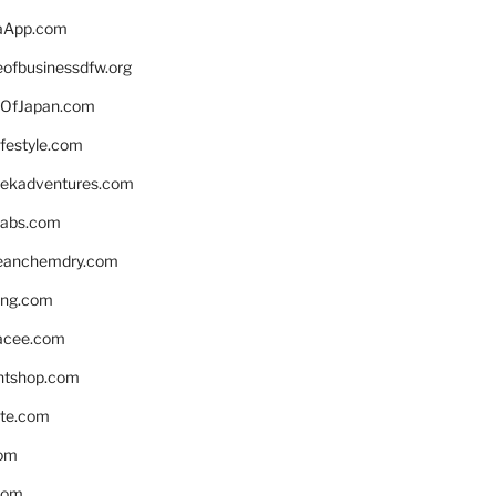
aApp.com
eofbusinessdfw.org
OfJapan.com
ifestyle.com
eekadventures.com
labs.com
leanchemdry.com
ing.com
acee.com
ntshop.com
te.com
om
com