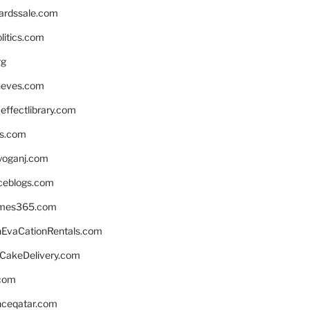
ardssale.com
litics.com
rg
neves.com
ffectlibrary.com
ns.com
yoganj.com
rceblogs.com
ames365.com
EvaCationRentals.com
rCakeDelivery.com
.com
enceqatar.com