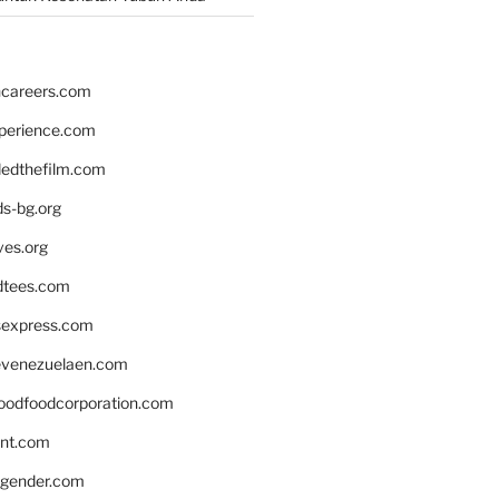
hcareers.com
xperience.com
edthefilm.com
ds-bg.org
ves.org
tees.com
rsexpress.com
venezuelaen.com
oodfoodcorporation.com
nnt.com
gender.com