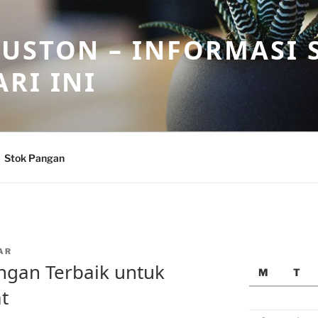
USTON – INFORMASI 
RI INI
Stok Pangan
AR
ngan Terbaik untuk
M
T
t