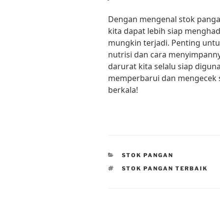
Dengan mengenal stok pangan
kita dapat lebih siap menghad
mungkin terjadi. Penting un
nutrisi dan cara menyimpann
darurat kita selalu siap digun
memperbarui dan mengecek s
berkala!
CATEGORIES
STOK PANGAN
TAGS
STOK PANGAN TERBAIK