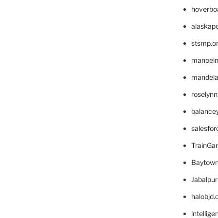
hoverbo
alaskapo
stsmp.o
manoel
mandelae
roselyn
balance
salesfo
TrainG
Baytown
Jabalpu
halobjd
intellig