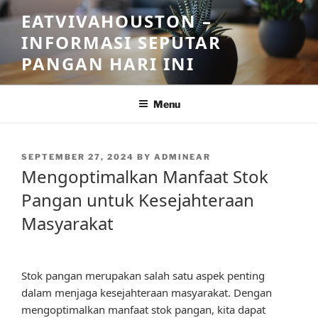
Skip
EATVIVAHOUSTON –
to
INFORMASI SEPUTAR
content
PANGAN HARI INI
Menu
POSTED
SEPTEMBER 27, 2024
BY
ADMINEAR
ON
Mengoptimalkan Manfaat Stok
Pangan untuk Kesejahteraan
Masyarakat
Stok pangan merupakan salah satu aspek penting
dalam menjaga kesejahteraan masyarakat. Dengan
mengoptimalkan manfaat stok pangan, kita dapat