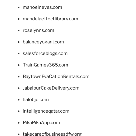
manoelneves.com
mandelaeffectlibrary.com
roselynns.com
balanceyoganj.com
salesforceblogs.com
TrainGames365.com
BaytownEvaCationRentals.com
JabalpurCakeDelivery.com
halobjd.com
intelligenceqatar.com
PikaPikaApp.com
takecareofbusinessdfw.org