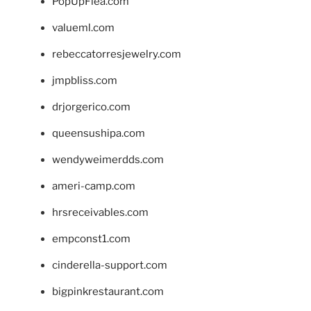
PopUpFlea.com
valueml.com
rebeccatorresjewelry.com
jmpbliss.com
drjorgerico.com
queensushipa.com
wendyweimerdds.com
ameri-camp.com
hrsreceivables.com
empconst1.com
cinderella-support.com
bigpinkrestaurant.com