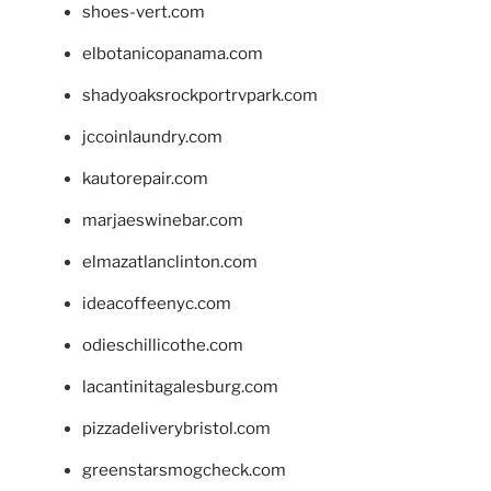
shoes-vert.com
elbotanicopanama.com
shadyoaksrockportrvpark.com
jccoinlaundry.com
kautorepair.com
marjaeswinebar.com
elmazatlanclinton.com
ideacoffeenyc.com
odieschillicothe.com
lacantinitagalesburg.com
pizzadeliverybristol.com
greenstarsmogcheck.com