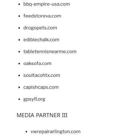
bbq-empire-usa.com
feedstoreva.com
drogopets.com
ediblechalk.com
tabletennisnearme.com
oaksofa.com
soultacohtx.com
capishcaps.com
gpsyfl.org
MEDIA PARTNER III
vwrepairarlington.com