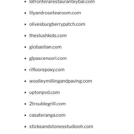
lafronterarestauranteybar.com
lilyandrosetearoom.com
olivesburgberrypatch.com
theslushkids.com
giobastian.com
glpascensori.com
rifloorepoxy.com
woolleymillingandpaving.com
uptonpvd.com
2troublegrill.com
casateranga.com
sticksandstonesstudiooh.com