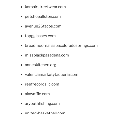
korsairstreetwear.com
petshopallston.com
avenue26tacos.com
topgglasses.com
broadmoornailsspacoloradosprings.com
missblackpasadena.com
anneskitchen.org
valenciamarketytaqueria.com
reefrecordsllc.com
alawaffle.com
aryouthfishing.com
united-basketball.com