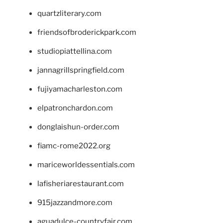
quartzliterary.com
friendsofbroderickpark.com
studiopiattellina.com
jannagrillspringfield.com
fujiyamacharleston.com
elpatronchardon.com
donglaishun-order.com
fiamc-rome2022.org
mariceworldessentials.com
lafisheriarestaurant.com
915jazzandmore.com
aguadulce-countryfair.com