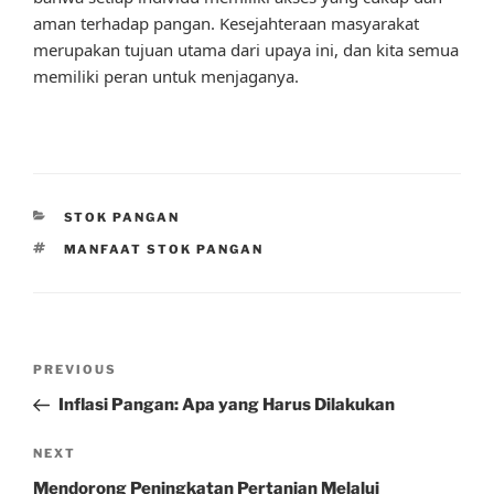
aman terhadap pangan. Kesejahteraan masyarakat
merupakan tujuan utama dari upaya ini, dan kita semua
memiliki peran untuk menjaganya.
CATEGORIES
STOK PANGAN
TAGS
MANFAAT STOK PANGAN
Post
Previous
PREVIOUS
navigation
Post
Inflasi Pangan: Apa yang Harus Dilakukan
Next
NEXT
Post
Mendorong Peningkatan Pertanian Melalui