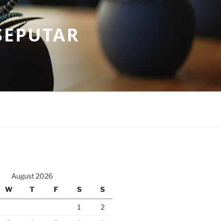
SEPUTAR
August 2026
W
T
F
S
S
1
2