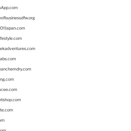
aApp.com
eofbusinessdfw.org
OfJapan.com
ifestyle.com
eekadventures.com
labs.com
leanchemdry.com
ing.com
acee.com
ntshop.com
te.com
om
com