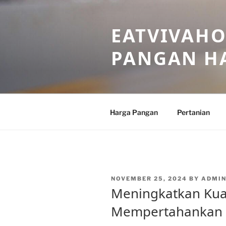
Skip
to
EATVIVAHO
content
PANGAN HA
Harga Pangan
Pertanian
POSTED
NOVEMBER 25, 2024
BY
ADMI
ON
Meningkatkan Kua
Mempertahankan 