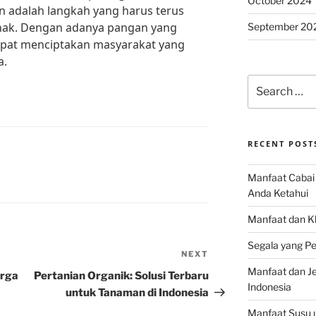
October 2024
adalah langkah yang harus terus
hak. Dengan adanya pangan yang
September 20
dapat menciptakan masyarakat yang
a.
Search
for:
RECENT POST
Manfaat Cabai 
Anda Ketahui
Manfaat dan K
Segala yang Pe
NEXT
Next
Manfaat dan Jen
Post
arga
Pertanian Organik: Solusi Terbaru
Indonesia
untuk Tanaman di Indonesia
Manfaat Susu 