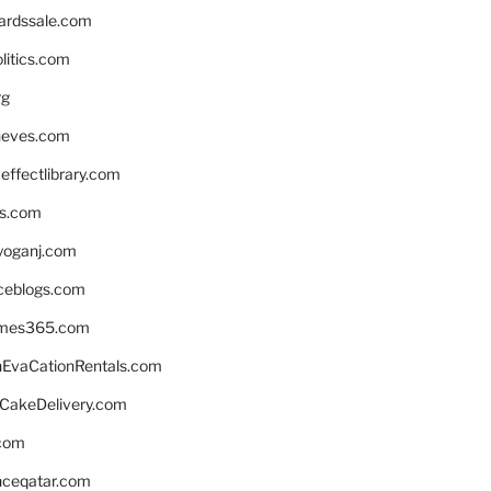
ardssale.com
litics.com
rg
neves.com
ffectlibrary.com
ns.com
yoganj.com
rceblogs.com
ames365.com
EvaCationRentals.com
rCakeDelivery.com
.com
enceqatar.com