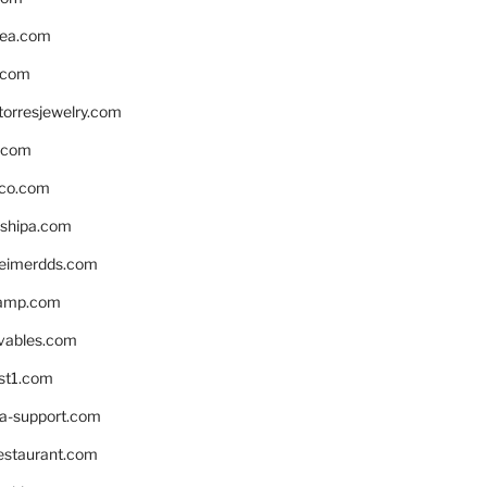
ea.com
.com
torresjewelry.com
s.com
ico.com
shipa.com
eimerdds.com
camp.com
ivables.com
st1.com
la-support.com
estaurant.com