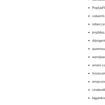
PopUpFl
valueml
rebecca
jmpblis
drjorger
queensu
wendyw
ameri-
hrsrece
empcon
cinderel
bigpinkr