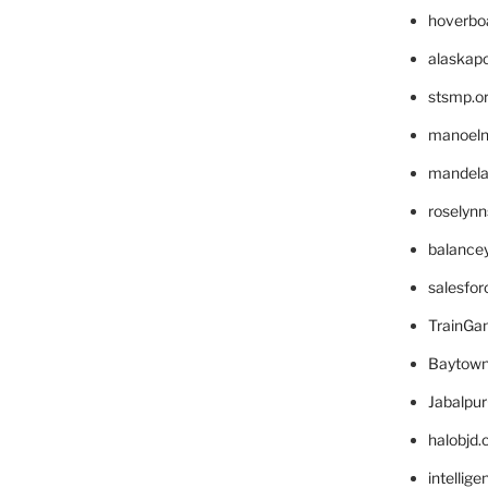
hoverbo
alaskapo
stsmp.o
manoel
mandelae
roselyn
balance
salesfo
TrainG
Baytown
Jabalpu
halobjd
intellig