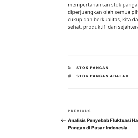
mempertahankan stok pangan 
diperjuangkan oleh semua pi
cukup dan berkualitas, kita 
sehat, produktif, dan sejahter
CATEGORIES
STOK PANGAN
TAGS
STOK PANGAN ADALAH
Post
Previous
PREVIOUS
navigation
Post
Analisis Penyebab Fluktuasi H
Pangan di Pasar Indonesia