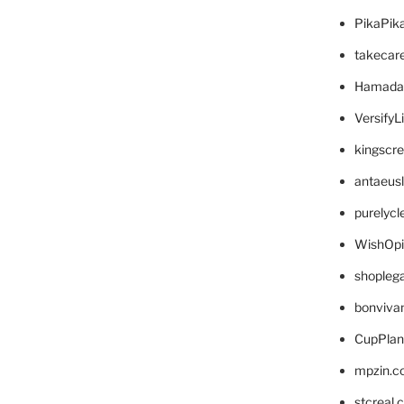
PikaPik
takecar
Hamada
VersifyL
kingscr
antaeus
purelyc
WishOp
shopleg
bonviva
CupPlan
mpzin.c
stcreal.