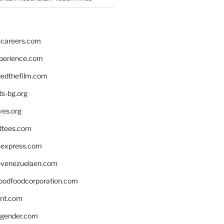
hcareers.com
xperience.com
edthefilm.com
ds-bg.org
ves.org
tees.com
rsexpress.com
venezuelaen.com
oodfoodcorporation.com
nnt.com
gender.com