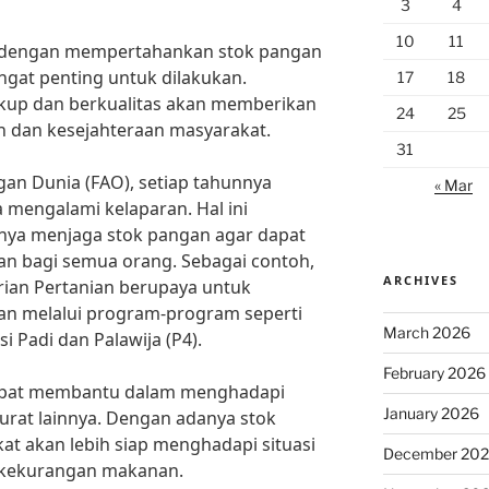
3
4
10
11
p dengan mempertahankan stok pangan
ngat penting untuk dilakukan.
17
18
kup dan berkualitas akan memberikan
24
25
n dan kesejahteraan masyarakat.
31
an Dunia (FAO), setiap tahunnya
« Mar
a mengalami kelaparan. Hal ini
nya menjaga stok pangan agar dapat
 bagi semua orang. Sebagai contoh,
ARCHIVES
erian Pertanian berupaya untuk
n melalui program-program seperti
March 2026
 Padi dan Palawija (P4).
February 2026
apat membantu dalam menghadapi
January 2026
rurat lainnya. Dengan adanya stok
t akan lebih siap menghadapi situasi
December 20
r kekurangan makanan.