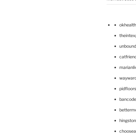
okhealt
theinte
unbound
catfrien
marianli
wayward
pidfloo
bancode
betterm
hingsto
choosea