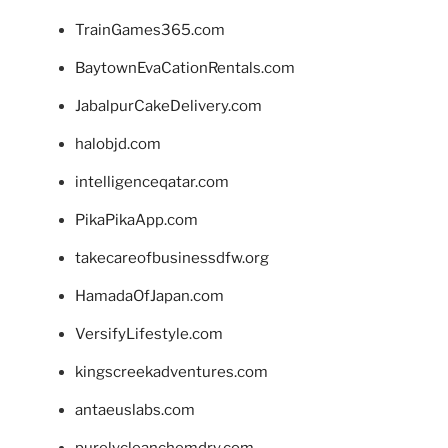
TrainGames365.com
BaytownEvaCationRentals.com
JabalpurCakeDelivery.com
halobjd.com
intelligenceqatar.com
PikaPikaApp.com
takecareofbusinessdfw.org
HamadaOfJapan.com
VersifyLifestyle.com
kingscreekadventures.com
antaeuslabs.com
purelycleanchemdry.com