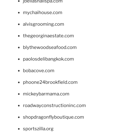
jbellasnailspa.com
mychaihouse.com
alvisgrooming.com
thegeorginaestate.com
blythewoodseafood.com
paolosdelibangkok.com
bobacove.com
phoone24brookfield.com
mickeybarmama.com
roadwayconstructioninc.com
shopdragonflyboutique.com
sportszilla.org