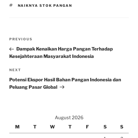
TAGS
NAIKNYA STOK PANGAN
Post
Previous
PREVIOUS
navigation
Post
Dampak Kenaikan Harga Pangan Terhadap
Kesejahteraan Masyarakat Indonesia
Next
NEXT
Post
Potensi Ekspor Hasil Bahan Pangan Indonesia dan
Peluang Pasar Global
August 2026
M
T
W
T
F
S
S