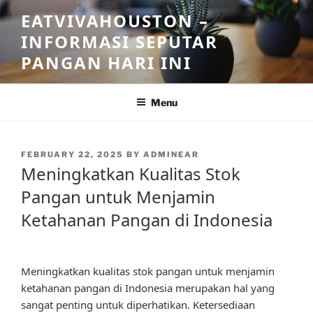
Skip
EATVIVAHOUSTON –
to
INFORMASI SEPUTAR
content
PANGAN HARI INI
Menu
POSTED
FEBRUARY 22, 2025
BY
ADMINEAR
ON
Meningkatkan Kualitas Stok
Pangan untuk Menjamin
Ketahanan Pangan di Indonesia
Meningkatkan kualitas stok pangan untuk menjamin
ketahanan pangan di Indonesia merupakan hal yang
sangat penting untuk diperhatikan. Ketersediaan