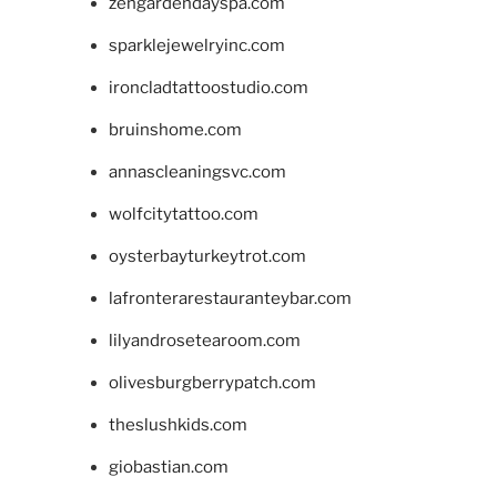
zengardendayspa.com
sparklejewelryinc.com
ironcladtattoostudio.com
bruinshome.com
annascleaningsvc.com
wolfcitytattoo.com
oysterbayturkeytrot.com
lafronterarestauranteybar.com
lilyandrosetearoom.com
olivesburgberrypatch.com
theslushkids.com
giobastian.com