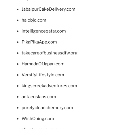
JabalpurCakeDelivery.com
halobjd.com
intelligenceqatar.com
PikaPikaApp.com
takecareofbusinessdfw.org
HamadaOfJapan.com
VersifyLifestyle.com
kingscreekadventures.com
antaeuslabs.com
purelycleanchemdry.com
WishOping.com