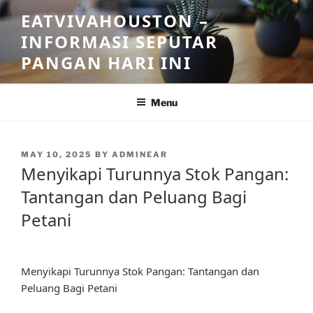
Skip
EATVIVAHOUSTON –
to
INFORMASI SEPUTAR
content
PANGAN HARI INI
Menu
POSTED
MAY 10, 2025
BY
ADMINEAR
ON
Menyikapi Turunnya Stok Pangan:
Tantangan dan Peluang Bagi
Petani
Menyikapi Turunnya Stok Pangan: Tantangan dan
Peluang Bagi Petani