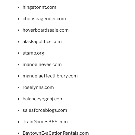
hingstonnt.com
chooseagender.com
hoverboardssale.com
alaskapolitics.com
stsmp.org
manoelneves.com
mandelaeffectlibrary.com
roselynns.com
balanceyoganj.com
salesforceblogs.com
TrainGames365.com
BaytownEvaCationRentals.com