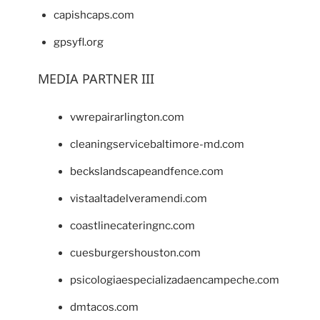
capishcaps.com
gpsyfl.org
MEDIA PARTNER III
vwrepairarlington.com
cleaningservicebaltimore-md.com
beckslandscapeandfence.com
vistaaltadelveramendi.com
coastlinecateringnc.com
cuesburgershouston.com
psicologiaespecializadaencampeche.com
dmtacos.com