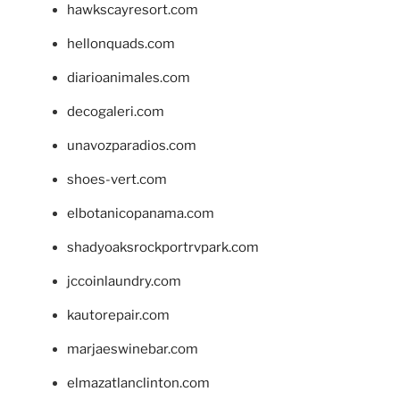
hawkscayresort.com
hellonquads.com
diarioanimales.com
decogaleri.com
unavozparadios.com
shoes-vert.com
elbotanicopanama.com
shadyoaksrockportrvpark.com
jccoinlaundry.com
kautorepair.com
marjaeswinebar.com
elmazatlanclinton.com