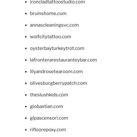
ironcladtattoostudio.com
bruinshome.com
annascleaningsvc.com
wolfcitytattoo.com
oysterbayturkeytrot.com
lafronterarestauranteybar.com
lilyandrosetearoom.com
olivesburgberrypatch.com
theslushkids.com
giobastian.com
glpascensori.com
rifloorepoxy.com