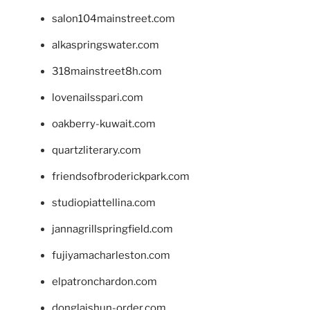
salon104mainstreet.com
alkaspringswater.com
318mainstreet8h.com
lovenailsspari.com
oakberry-kuwait.com
quartzliterary.com
friendsofbroderickpark.com
studiopiattellina.com
jannagrillspringfield.com
fujiyamacharleston.com
elpatronchardon.com
donglaishun-order.com