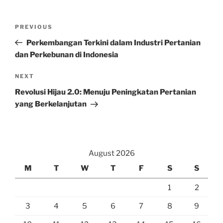
Post
Previous
PREVIOUS
navigation
Post
Perkembangan Terkini dalam Industri Pertanian
dan Perkebunan di Indonesia
Next
NEXT
Post
Revolusi Hijau 2.0: Menuju Peningkatan Pertanian
yang Berkelanjutan
August 2026
M
T
W
T
F
S
S
1
2
3
4
5
6
7
8
9