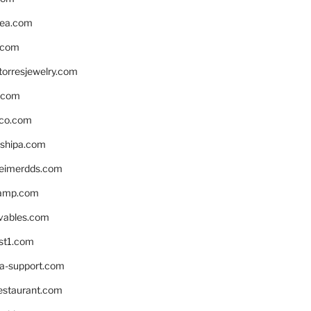
ea.com
.com
torresjewelry.com
s.com
ico.com
shipa.com
eimerdds.com
camp.com
ivables.com
st1.com
la-support.com
estaurant.com