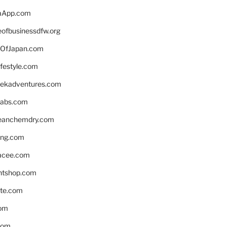
aApp.com
eofbusinessdfw.org
OfJapan.com
ifestyle.com
eekadventures.com
labs.com
leanchemdry.com
ing.com
acee.com
ntshop.com
te.com
om
com