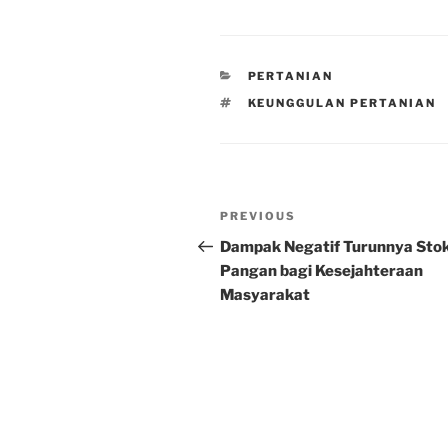
CATEGORIES
PERTANIAN
TAGS
KEUNGGULAN PERTANIAN
Post
Previous
PREVIOUS
navigation
Post
Dampak Negatif Turunnya Sto
Pangan bagi Kesejahteraan
Masyarakat