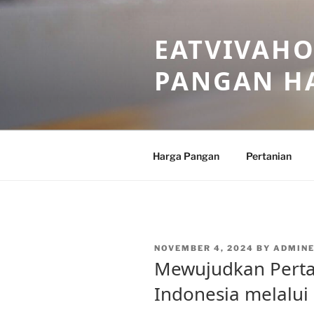
Skip
to
EATVIVAHO
content
PANGAN HA
Harga Pangan
Pertanian
POSTED
NOVEMBER 4, 2024
BY
ADMIN
ON
Mewujudkan Perta
Indonesia melalui 