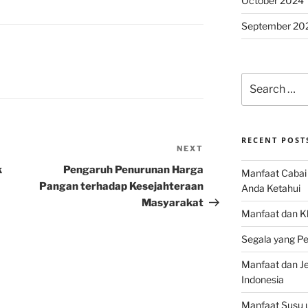
October 2024
September 20
Search
for:
RECENT POST
NEXT
Next
Post
k
Pengaruh Penurunan Harga
Manfaat Cabai 
Pangan terhadap Kesejahteraan
Anda Ketahui
Masyarakat
Manfaat dan K
Segala yang Pe
Manfaat dan Jen
Indonesia
Manfaat Susu 