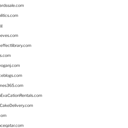
ardssale.com
litics.com
rg
neves.com
ffectlibrary.com
ns.com
yoganj.com
rceblogs.com
ames365.com
EvaCationRentals.com
rCakeDelivery.com
.com
enceqatar.com