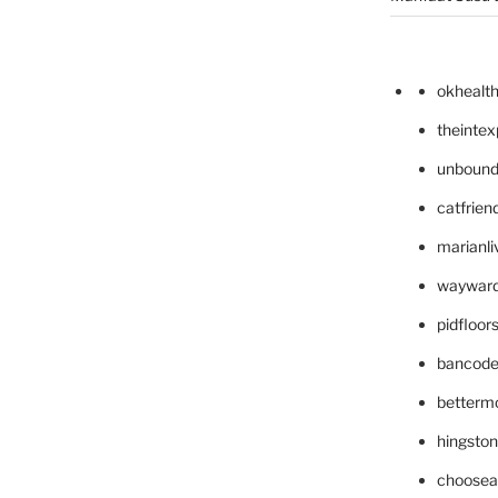
okhealt
theinte
unbound
catfrien
marianli
wayward
pidfloo
bancode
betterm
hingsto
choosea