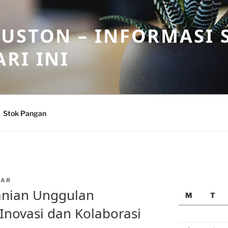
USTON – INFORMASI 
RI INI
Stok Pangan
EAR
nian Unggulan
M
T
Inovasi dan Kolaborasi