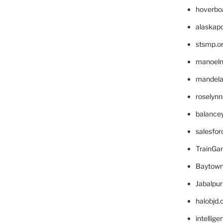
hoverbo
alaskapo
stsmp.o
manoel
mandelae
roselyn
balance
salesfo
TrainG
Baytown
Jabalpu
halobjd
intellig