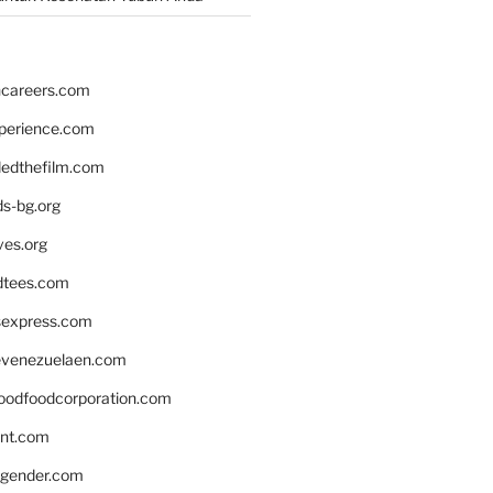
hcareers.com
xperience.com
edthefilm.com
ds-bg.org
ves.org
tees.com
rsexpress.com
venezuelaen.com
oodfoodcorporation.com
nnt.com
gender.com