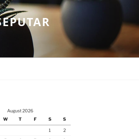
SEPUTAR
August 2026
W
T
F
S
S
1
2