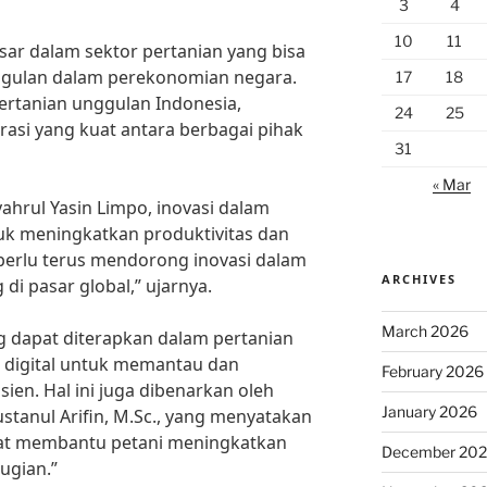
3
4
10
11
sar dalam sektor pertanian yang bisa
nggulan dalam perekonomian negara.
17
18
rtanian unggulan Indonesia,
24
25
rasi yang kuat antara berbagai pihak
31
« Mar
ahrul Yasin Limpo, inovasi dalam
uk meningkatkan produktivitas dan
ta perlu terus mendorong inovasi dalam
ARCHIVES
di pasar global,” ujarnya.
March 2026
ng dapat diterapkan dalam pertanian
 digital untuk memantau dan
February 2026
ien. Hal ini juga dibenarkan oleh
January 2026
 Bustanul Arifin, M.Sc., yang menyatakan
pat membantu petani meningkatkan
December 20
ugian.”