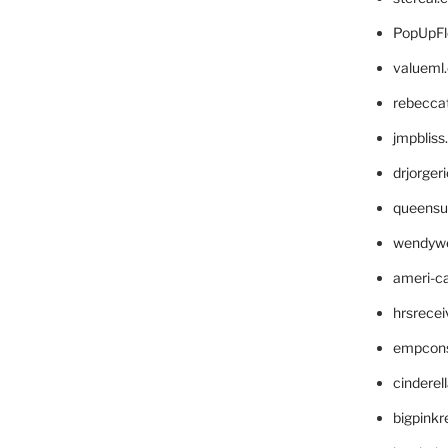
PopUpFl
valueml
rebecca
jmpblis
drjorger
queensu
wendyw
ameri-
hrsrece
empcon
cinderel
bigpinkr