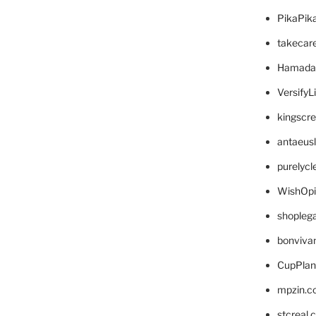
PikaPik
takecar
Hamada
VersifyL
kingscr
antaeus
purelyc
WishOp
shopleg
bonviva
CupPlan
mpzin.c
stcreal.