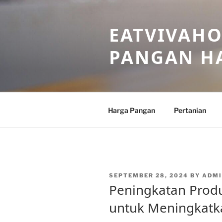
Skip
to
EATVIVAHO
content
PANGAN HA
Harga Pangan
Pertanian
POSTED
SEPTEMBER 28, 2024
BY
ADMI
ON
Peningkatan Produ
untuk Meningkatka