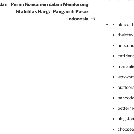
Post
dan
Peran Konsumen dalam Mendorong
Stabilitas Harga Pangan di Pasar
Indonesia
okhealt
theinte
unbound
catfrien
marianli
wayward
pidfloo
bancode
betterm
hingsto
choosea