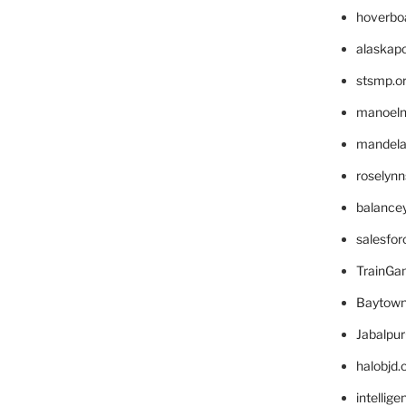
hoverbo
alaskapo
stsmp.o
manoel
mandelae
roselyn
balance
salesfo
TrainG
Baytown
Jabalpu
halobjd
intellig