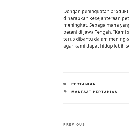
Dengan peningkatan produktiv
diharapkan kesejahteraan peta
meningkat. Sebagaimana yang 
petani di Jawa Tengah, “Kami 
terus dibantu dalam meningka
agar kami dapat hidup lebih s
CATEGORIES
PERTANIAN
TAGS
MANFAAT PERTANIAN
Post
Previous
PREVIOUS