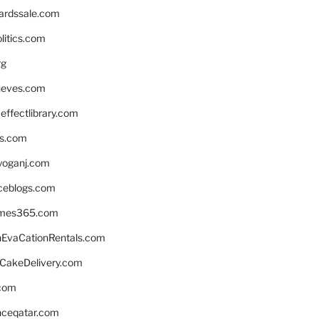
ardssale.com
litics.com
rg
neves.com
ffectlibrary.com
ns.com
yoganj.com
rceblogs.com
ames365.com
EvaCationRentals.com
rCakeDelivery.com
.com
enceqatar.com