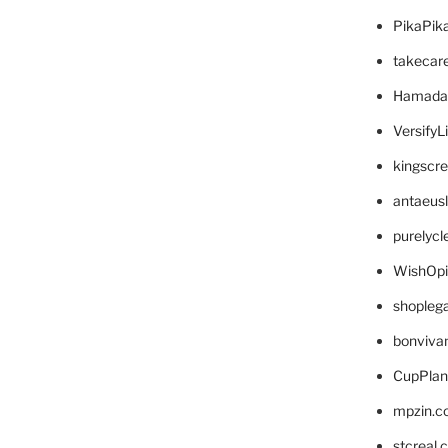
PikaPik
takecar
Hamada
VersifyL
kingscr
antaeus
purelyc
WishOp
shopleg
bonviva
CupPlan
mpzin.c
stcreal.