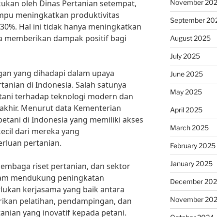
November 20
ukan oleh Dinas Pertanian setempat,
ampu meningkatkan produktivitas
September 20
0%. Hal ini tidak hanya meningkatkan
ga memberikan dampak positif bagi
August 2025
July 2025
an yang dihadapi dalam upaya
June 2025
tanian di Indonesia. Salah satunya
May 2025
tani terhadap teknologi modern dan
akhir. Menurut data Kementerian
April 2025
petani di Indonesia yang memiliki akses
March 2025
ecil dari mereka yang
rluan pertanian.
February 2025
January 2025
lembaga riset pertanian, dan sektor
alam mendukung peningkatan
December 20
rlukan kerjasama yang baik antara
November 20
ikan pelatihan, pendampingan, dan
anian yang inovatif kepada petani.