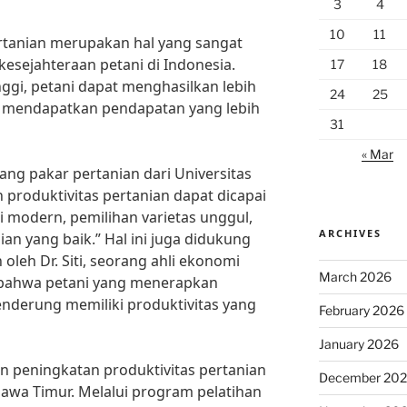
3
4
10
11
rtanian merupakan hal yang sangat
esejahteraan petani di Indonesia.
17
18
ggi, petani dapat menghasilkan lebih
24
25
 mendapatkan pendapatan yang lebih
31
« Mar
ang pakar pertanian dari Universitas
 produktivitas pertanian dapat dicapai
 modern, pemilihan varietas unggul,
ARCHIVES
an yang baik.” Hal ini juga didukung
 oleh Dr. Siti, seorang ahli ekonomi
March 2026
bahwa petani yang menerapkan
enderung memiliki produktivitas yang
February 2026
January 2026
an peningkatan produktivitas pertanian
December 20
Jawa Timur. Melalui program pelatihan