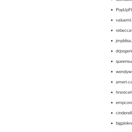
PopUpFl
valueml
rebecca
jmpblis
drjorger
queensu
wendyw
ameri-
hrsrece
empcon
cinderel
bigpinkr