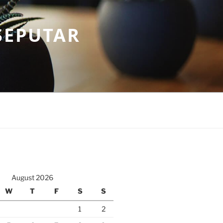
SEPUTAR
August 2026
W
T
F
S
S
1
2