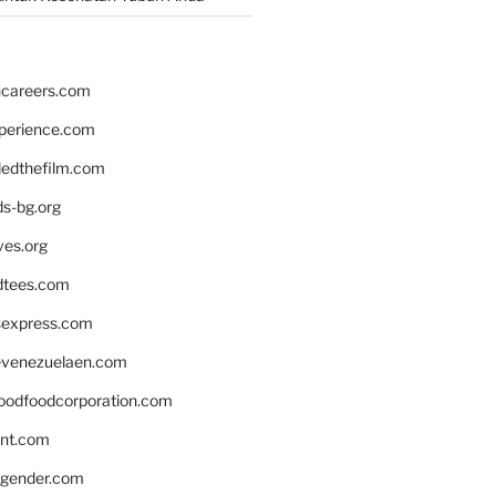
hcareers.com
xperience.com
edthefilm.com
ds-bg.org
ves.org
tees.com
rsexpress.com
venezuelaen.com
oodfoodcorporation.com
nnt.com
gender.com