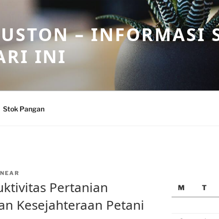
USTON – INFORMASI 
RI INI
Stok Pangan
NEAR
ktivitas Pertanian
M
T
n Kesejahteraan Petani