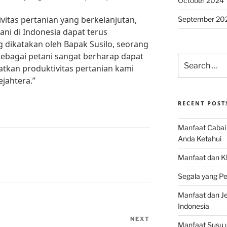
October 2024
itas pertanian yang berkelanjutan,
September 20
ni di Indonesia dapat terus
dikatakan oleh Bapak Susilo, seorang
sebagai petani sangat berharap dapat
Search
tkan produktivitas pertanian kami
for:
ejahtera.”
RECENT POST
Manfaat Cabai 
Anda Ketahui
Manfaat dan K
Segala yang Pe
Manfaat dan Jen
Indonesia
NEXT
Next
Manfaat Susu 