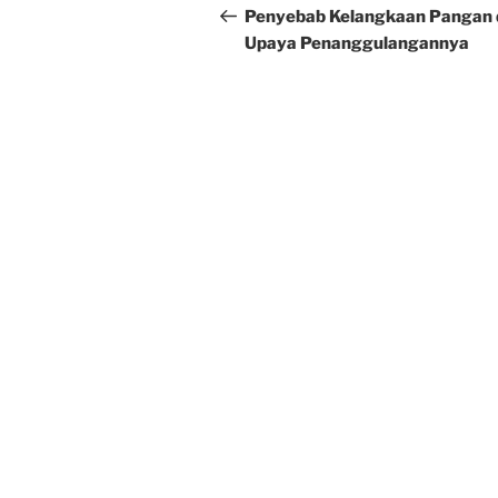
navigation
Post
Penyebab Kelangkaan Pangan 
Upaya Penanggulangannya