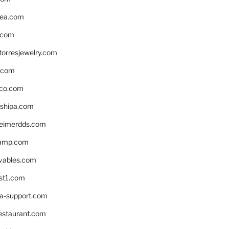
ea.com
.com
torresjewelry.com
s.com
ico.com
shipa.com
eimerdds.com
camp.com
ivables.com
st1.com
la-support.com
estaurant.com