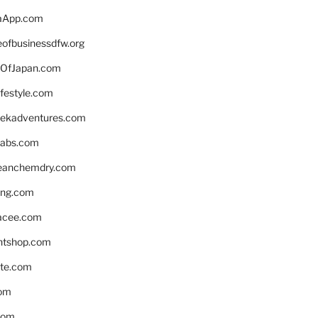
aApp.com
eofbusinessdfw.org
OfJapan.com
ifestyle.com
eekadventures.com
labs.com
leanchemdry.com
ing.com
acee.com
ntshop.com
te.com
om
com