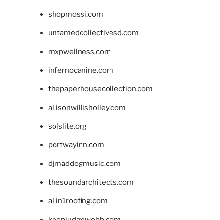
shopmossi.com
untamedcollectivesd.com
mxpwellness.com
infernocanine.com
thepaperhousecollection.com
allisonwillisholley.com
solslite.org
portwayinn.com
djmaddogmusic.com
thesoundarchitects.com
allin1roofing.com
keepjudgewebb.com