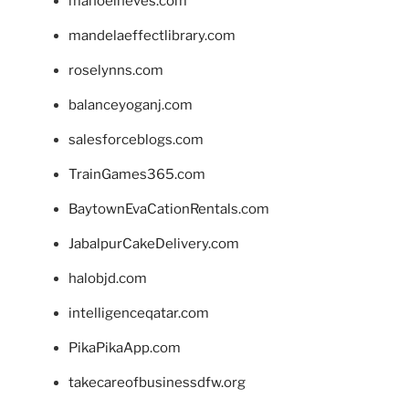
manoelneves.com
mandelaeffectlibrary.com
roselynns.com
balanceyoganj.com
salesforceblogs.com
TrainGames365.com
BaytownEvaCationRentals.com
JabalpurCakeDelivery.com
halobjd.com
intelligenceqatar.com
PikaPikaApp.com
takecareofbusinessdfw.org