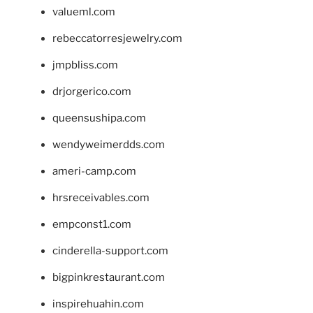
valueml.com
rebeccatorresjewelry.com
jmpbliss.com
drjorgerico.com
queensushipa.com
wendyweimerdds.com
ameri-camp.com
hrsreceivables.com
empconst1.com
cinderella-support.com
bigpinkrestaurant.com
inspirehuahin.com