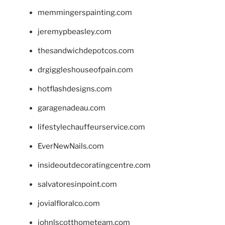
memmingerspainting.com
jeremypbeasley.com
thesandwichdepotcos.com
drgiggleshouseofpain.com
hotflashdesigns.com
garagenadeau.com
lifestylechauffeurservice.com
EverNewNails.com
insideoutdecoratingcentre.com
salvatoresinpoint.com
jovialfloralco.com
johnlscotthometeam.com