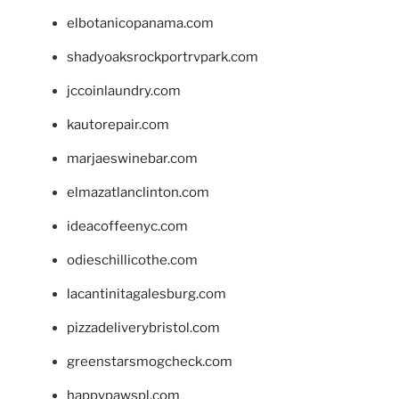
elbotanicopanama.com
shadyoaksrockportrvpark.com
jccoinlaundry.com
kautorepair.com
marjaeswinebar.com
elmazatlanclinton.com
ideacoffeenyc.com
odieschillicothe.com
lacantinitagalesburg.com
pizzadeliverybristol.com
greenstarsmogcheck.com
happypawspl.com