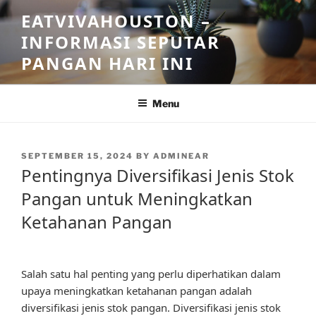
Skip
EATVIVAHOUSTON –
to
INFORMASI SEPUTAR
content
PANGAN HARI INI
Menu
POSTED
SEPTEMBER 15, 2024
BY
ADMINEAR
ON
Pentingnya Diversifikasi Jenis Stok
Pangan untuk Meningkatkan
Ketahanan Pangan
Salah satu hal penting yang perlu diperhatikan dalam
upaya meningkatkan ketahanan pangan adalah
diversifikasi jenis stok pangan. Diversifikasi jenis stok