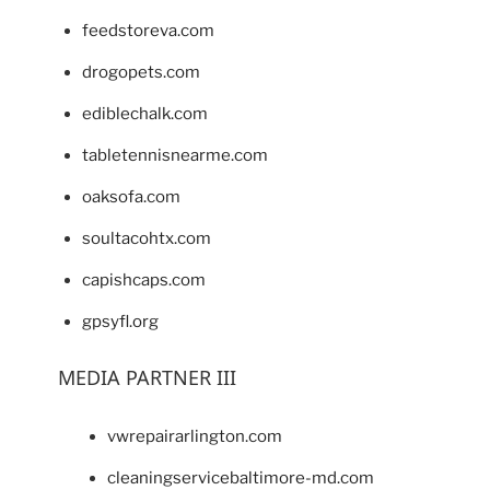
feedstoreva.com
drogopets.com
ediblechalk.com
tabletennisnearme.com
oaksofa.com
soultacohtx.com
capishcaps.com
gpsyfl.org
MEDIA PARTNER III
vwrepairarlington.com
cleaningservicebaltimore-md.com