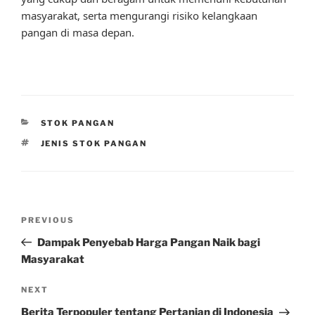
masyarakat, serta mengurangi risiko kelangkaan
pangan di masa depan.
CATEGORIES
STOK PANGAN
TAGS
JENIS STOK PANGAN
Post
Previous
PREVIOUS
navigation
Post
Dampak Penyebab Harga Pangan Naik bagi
Masyarakat
Next
NEXT
Post
Berita Terpopuler tentang Pertanian di Indonesia