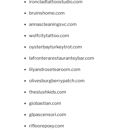
ironcladtattoostudio.com
bruinshome.com
annascleaningsvc.com
wolfcitytattoo.com
oysterbayturkeytrot.com
lafronterarestauranteybar.com
lilyandrosetearoom.com
olivesburgberrypatch.com
theslushkids.com
giobastian.com
glpascensori.com
rifloorepoxy.com