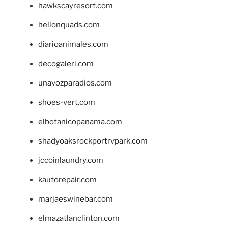
hawkscayresort.com
hellonquads.com
diarioanimales.com
decogaleri.com
unavozparadios.com
shoes-vert.com
elbotanicopanama.com
shadyoaksrockportrvpark.com
jccoinlaundry.com
kautorepair.com
marjaeswinebar.com
elmazatlanclinton.com