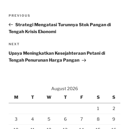
Post
Previous
PREVIOUS
navigation
Post
Strategi Mengatasi Turunnya Stok Pangan di
Tengah Krisis Ekonomi
Next
NEXT
Post
Upaya Meningkatkan Kesejahteraan Petani di
Tengah Penurunan Harga Pangan
August 2026
M
T
W
T
F
S
S
1
2
3
4
5
6
7
8
9