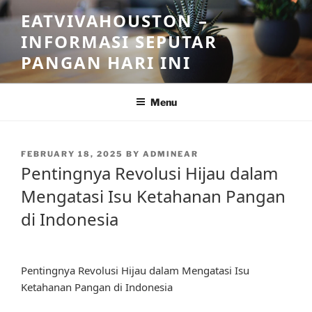
Skip
EATVIVAHOUSTON –
to
INFORMASI SEPUTAR
content
PANGAN HARI INI
Menu
POSTED
FEBRUARY 18, 2025
BY
ADMINEAR
ON
Pentingnya Revolusi Hijau dalam
Mengatasi Isu Ketahanan Pangan
di Indonesia
Pentingnya Revolusi Hijau dalam Mengatasi Isu
Ketahanan Pangan di Indonesia