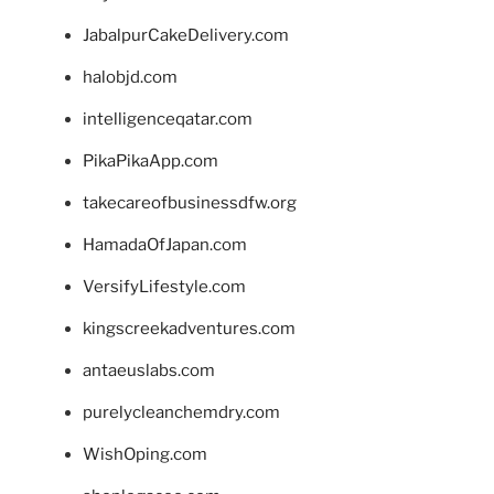
JabalpurCakeDelivery.com
halobjd.com
intelligenceqatar.com
PikaPikaApp.com
takecareofbusinessdfw.org
HamadaOfJapan.com
VersifyLifestyle.com
kingscreekadventures.com
antaeuslabs.com
purelycleanchemdry.com
WishOping.com