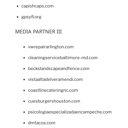
capishcaps.com
gpsyfl.org
MEDIA PARTNER III
vwrepairarlington.com
cleaningservicebaltimore-md.com
beckslandscapeandfence.com
vistaaltadelveramendi.com
coastlinecateringnc.com
cuesburgershouston.com
psicologiaespecializadaencampeche.com
dmtacos.com