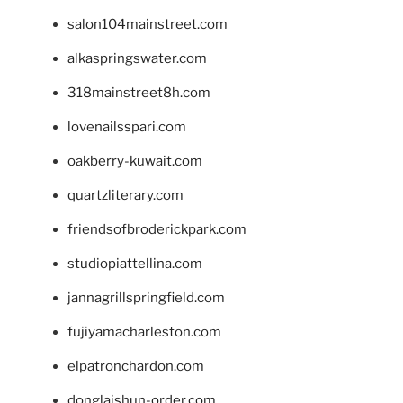
salon104mainstreet.com
alkaspringswater.com
318mainstreet8h.com
lovenailsspari.com
oakberry-kuwait.com
quartzliterary.com
friendsofbroderickpark.com
studiopiattellina.com
jannagrillspringfield.com
fujiyamacharleston.com
elpatronchardon.com
donglaishun-order.com