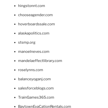
hingstonnt.com
chooseagender.com
hoverboardssale.com
alaskapolitics.com
stsmp.org
manoelneves.com
mandelaeffectlibrary.com
roselynns.com
balanceyoganj.com
salesforceblogs.com
TrainGames365.com
BaytownEvaCationRentals.com