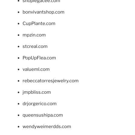
shoplegacee.com
bonvivantshop.com
CupPlante.com
mpzin.com
stcreal.com
PopUpFlea.com
valueml.com
rebeccatorresjewelry.com
jmpbliss.com
drjorgerico.com
queensushipa.com
wendyweimerdds.com