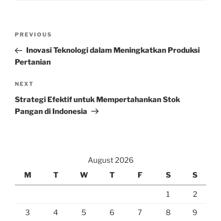
Post
Previous
PREVIOUS
navigation
Post
Inovasi Teknologi dalam Meningkatkan Produksi
Pertanian
Next
NEXT
Post
Strategi Efektif untuk Mempertahankan Stok
Pangan di Indonesia
August 2026
M
T
W
T
F
S
S
1
2
3
4
5
6
7
8
9