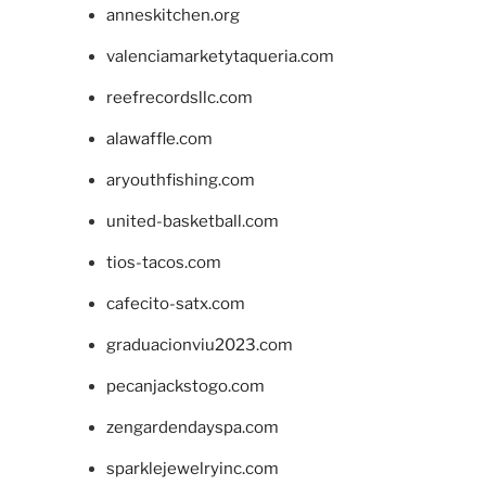
anneskitchen.org
valenciamarketytaqueria.com
reefrecordsllc.com
alawaffle.com
aryouthfishing.com
united-basketball.com
tios-tacos.com
cafecito-satx.com
graduacionviu2023.com
pecanjackstogo.com
zengardendayspa.com
sparklejewelryinc.com