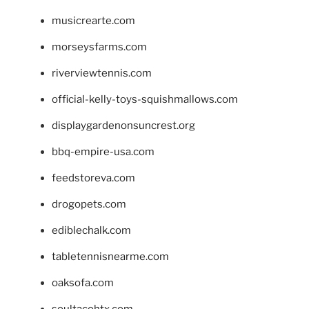
musicrearte.com
morseysfarms.com
riverviewtennis.com
official-kelly-toys-squishmallows.com
displaygardenonsuncrest.org
bbq-empire-usa.com
feedstoreva.com
drogopets.com
ediblechalk.com
tabletennisnearme.com
oaksofa.com
soultacohtx.com