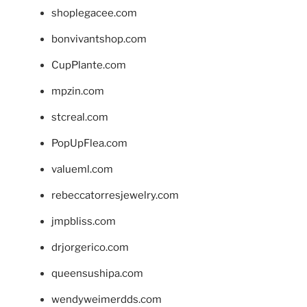
shoplegacee.com
bonvivantshop.com
CupPlante.com
mpzin.com
stcreal.com
PopUpFlea.com
valueml.com
rebeccatorresjewelry.com
jmpbliss.com
drjorgerico.com
queensushipa.com
wendyweimerdds.com