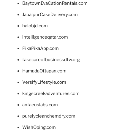
BaytownEvaCationRentals.com
JabalpurCakeDelivery.com
halobjd.com
intelligenceqatar.com
PikaPikaApp.com
takecareofbusinessdfw.org
HamadaOfJapan.com
VersifyLifestyle.com
kingscreekadventures.com
antaeuslabs.com
purelycleanchemdry.com
WishOping.com