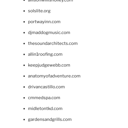
allisonwillisholley.com
solslite.org
portwayinn.com
djmaddogmusic.com
thesoundarchitects.com
allin1roofing.com
keepjudgewebb.com
anatomyofadventure.com
drivancastillo.com
cmmedspa.com
midletontkd.com
gardensandgrills.com