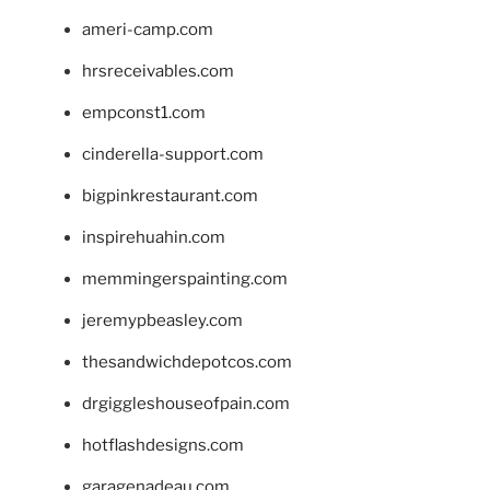
ameri-camp.com
hrsreceivables.com
empconst1.com
cinderella-support.com
bigpinkrestaurant.com
inspirehuahin.com
memmingerspainting.com
jeremypbeasley.com
thesandwichdepotcos.com
drgiggleshouseofpain.com
hotflashdesigns.com
garagenadeau.com