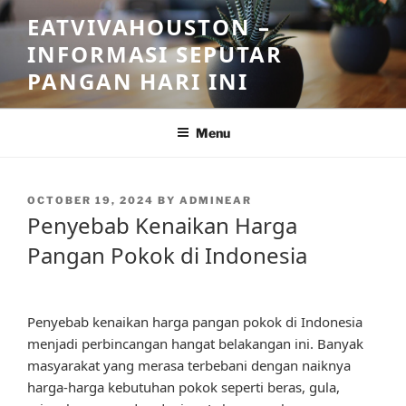
Skip
EATVIVAHOUSTON –
to
INFORMASI SEPUTAR
content
PANGAN HARI INI
Menu
POSTED
OCTOBER 19, 2024
BY
ADMINEAR
ON
Penyebab Kenaikan Harga
Pangan Pokok di Indonesia
Penyebab kenaikan harga pangan pokok di Indonesia
menjadi perbincangan hangat belakangan ini. Banyak
masyarakat yang merasa terbebani dengan naiknya
harga-harga kebutuhan pokok seperti beras, gula,