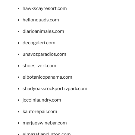
hawkscayresort.com
hellonquads.com
diarioanimales.com
decogaleri.com
unavozparadios.com
shoes-vert.com
elbotanicopanama.com
shadyoaksrockportrvpark.com
jccoinlaundry.com
kautorepair.com
marjaeswinebar.com
elmazatlanclinton.com