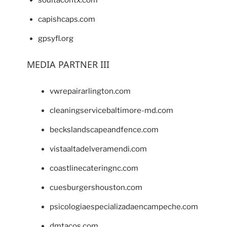
capishcaps.com
gpsyfl.org
MEDIA PARTNER III
vwrepairarlington.com
cleaningservicebaltimore-md.com
beckslandscapeandfence.com
vistaaltadelveramendi.com
coastlinecateringnc.com
cuesburgershouston.com
psicologiaespecializadaencampeche.com
dmtacos.com