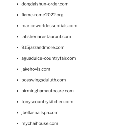
donglaishun-order.com
fiamc-rome2022.org
mariceworldessentials.com
lafisheriarestaurant.com
915jazzandmore.com
aguadulce-countryfair.com
jakehovis.com
bosswingsduluth.com
birminghamautocare.com
tonyscountrykitchen.com
jbellasnailspa.com
mychaihouse.com