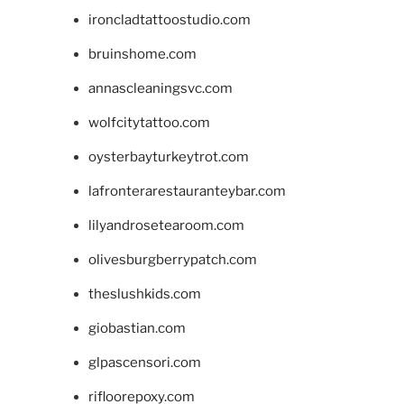
ironcladtattoostudio.com
bruinshome.com
annascleaningsvc.com
wolfcitytattoo.com
oysterbayturkeytrot.com
lafronterarestauranteybar.com
lilyandrosetearoom.com
olivesburgberrypatch.com
theslushkids.com
giobastian.com
glpascensori.com
rifloorepoxy.com