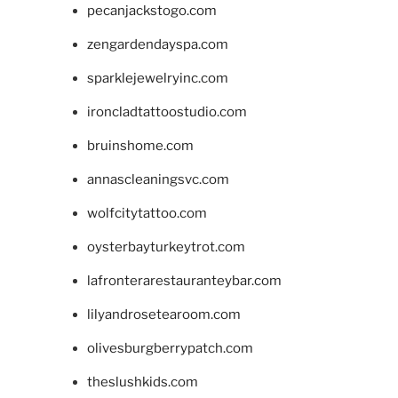
pecanjackstogo.com
zengardendayspa.com
sparklejewelryinc.com
ironcladtattoostudio.com
bruinshome.com
annascleaningsvc.com
wolfcitytattoo.com
oysterbayturkeytrot.com
lafronterarestauranteybar.com
lilyandrosetearoom.com
olivesburgberrypatch.com
theslushkids.com