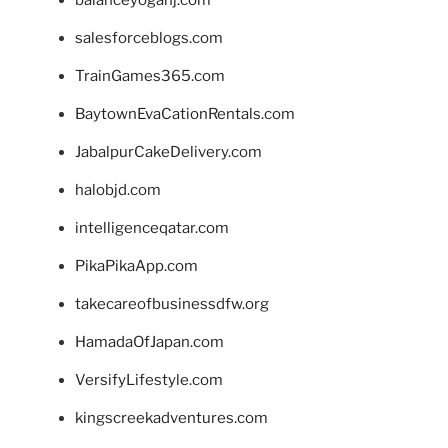
balanceyoganj.com
salesforceblogs.com
TrainGames365.com
BaytownEvaCationRentals.com
JabalpurCakeDelivery.com
halobjd.com
intelligenceqatar.com
PikaPikaApp.com
takecareofbusinessdfw.org
HamadaOfJapan.com
VersifyLifestyle.com
kingscreekadventures.com