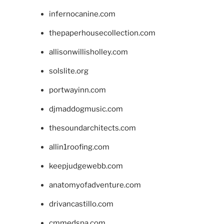
infernocanine.com
thepaperhousecollection.com
allisonwillisholley.com
solslite.org
portwayinn.com
djmaddogmusic.com
thesoundarchitects.com
allin1roofing.com
keepjudgewebb.com
anatomyofadventure.com
drivancastillo.com
cmmedspa.com