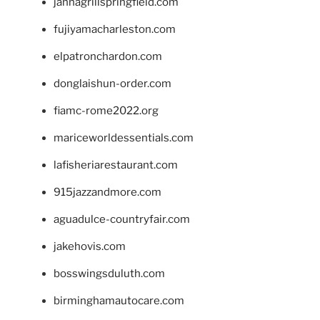
jannagrillspringfield.com
fujiyamacharleston.com
elpatronchardon.com
donglaishun-order.com
fiamc-rome2022.org
mariceworldessentials.com
lafisheriarestaurant.com
915jazzandmore.com
aguadulce-countryfair.com
jakehovis.com
bosswingsduluth.com
birminghamautocare.com