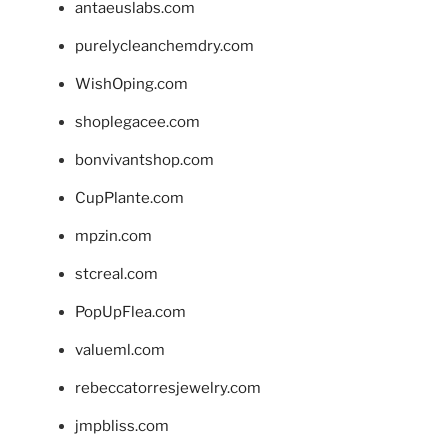
antaeuslabs.com
purelycleanchemdry.com
WishOping.com
shoplegacee.com
bonvivantshop.com
CupPlante.com
mpzin.com
stcreal.com
PopUpFlea.com
valueml.com
rebeccatorresjewelry.com
jmpbliss.com