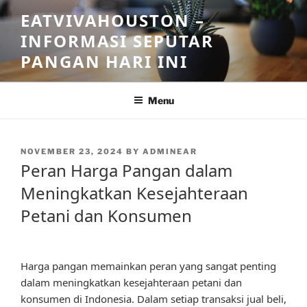
Skip
EATVIVAHOUSTON –
to
INFORMASI SEPUTAR
content
PANGAN HARI INI
Menu
POSTED
NOVEMBER 23, 2024
BY
ADMINEAR
ON
Peran Harga Pangan dalam
Meningkatkan Kesejahteraan
Petani dan Konsumen
Harga pangan memainkan peran yang sangat penting
dalam meningkatkan kesejahteraan petani dan
konsumen di Indonesia. Dalam setiap transaksi jual beli,