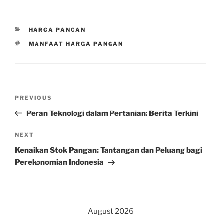
CATEGORIES
HARGA PANGAN
TAGS
MANFAAT HARGA PANGAN
Post
Previous
PREVIOUS
navigation
Post
Peran Teknologi dalam Pertanian: Berita Terkini
Next
NEXT
Post
Kenaikan Stok Pangan: Tantangan dan Peluang bagi
Perekonomian Indonesia
August 2026