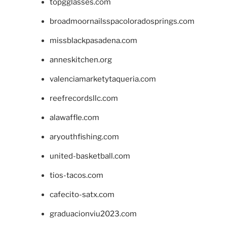
topgglasses.com
broadmoornailsspacoloradosprings.com
missblackpasadena.com
anneskitchen.org
valenciamarketytaqueria.com
reefrecordsllc.com
alawaffle.com
aryouthfishing.com
united-basketball.com
tios-tacos.com
cafecito-satx.com
graduacionviu2023.com