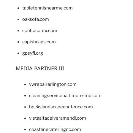
tabletennisnearme.com
oaksofa.com
soultacohtx.com
capishcaps.com
gpsyfl.org
MEDIA PARTNER III
vwrepairarlington.com
cleaningservicebaltimore-md.com
beckslandscapeandfence.com
vistaaltadelveramendi.com
coastlinecateringnc.com