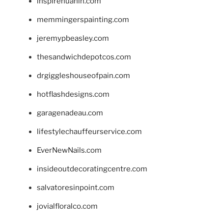
inspirehuahin.com
memmingerspainting.com
jeremypbeasley.com
thesandwichdepotcos.com
drgiggleshouseofpain.com
hotflashdesigns.com
garagenadeau.com
lifestylechauffeurservice.com
EverNewNails.com
insideoutdecoratingcentre.com
salvatoresinpoint.com
jovialfloralco.com