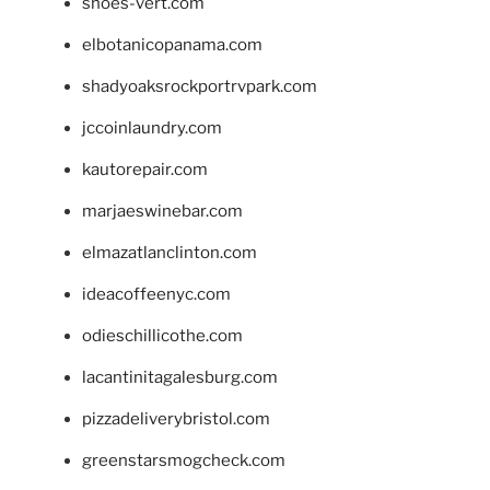
shoes-vert.com
elbotanicopanama.com
shadyoaksrockportrvpark.com
jccoinlaundry.com
kautorepair.com
marjaeswinebar.com
elmazatlanclinton.com
ideacoffeenyc.com
odieschillicothe.com
lacantinitagalesburg.com
pizzadeliverybristol.com
greenstarsmogcheck.com