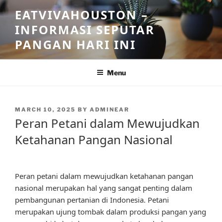
Skip
EATVIVAHOUSTON –
to
INFORMASI SEPUTAR
content
PANGAN HARI INI
Menu
POSTED
MARCH 10, 2025
BY
ADMINEAR
ON
Peran Petani dalam Mewujudkan
Ketahanan Pangan Nasional
Peran petani dalam mewujudkan ketahanan pangan
nasional merupakan hal yang sangat penting dalam
pembangunan pertanian di Indonesia. Petani
merupakan ujung tombak dalam produksi pangan yang