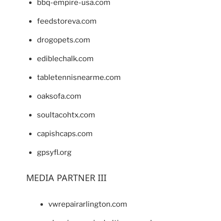
bbq-empire-usa.com
feedstoreva.com
drogopets.com
ediblechalk.com
tabletennisnearme.com
oaksofa.com
soultacohtx.com
capishcaps.com
gpsyfl.org
MEDIA PARTNER III
vwrepairarlington.com