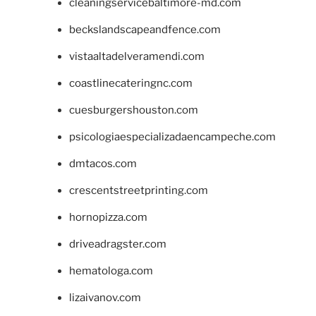
cleaningservicebaltimore-md.com
beckslandscapeandfence.com
vistaaltadelveramendi.com
coastlinecateringnc.com
cuesburgershouston.com
psicologiaespecializadaencampeche.com
dmtacos.com
crescentstreetprinting.com
hornopizza.com
driveadragster.com
hematologa.com
lizaivanov.com