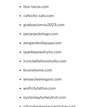
tios-tacos.com
cafecito-satx.com
graduacionviu2023.com
pecanjackstogo.com
zengardendayspa.com
sparklejewelryinc.com
ironcladtattoostudio.com
bruinshome.com
annascleaningsvc.com
wolfcitytattoo.com
oysterbayturkeytrot.com
lafronterarestauranteybar.com