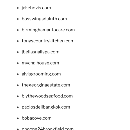
jakehovis.com
bosswingsduluth.com
birminghamautocare.com
tonyscountrykitchen.com
jbellasnailspa.com
mychaihouse.com
alvisgrooming.com
thegeorginaestate.com
blythewoodseafood.com
paolosdelibangkok.com
bobacove.com
phoone24brookfield.com