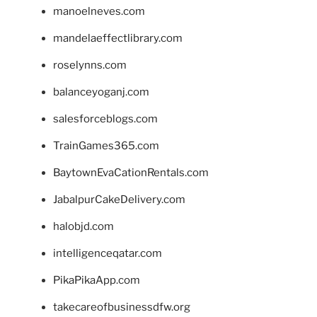
manoelneves.com
mandelaeffectlibrary.com
roselynns.com
balanceyoganj.com
salesforceblogs.com
TrainGames365.com
BaytownEvaCationRentals.com
JabalpurCakeDelivery.com
halobjd.com
intelligenceqatar.com
PikaPikaApp.com
takecareofbusinessdfw.org