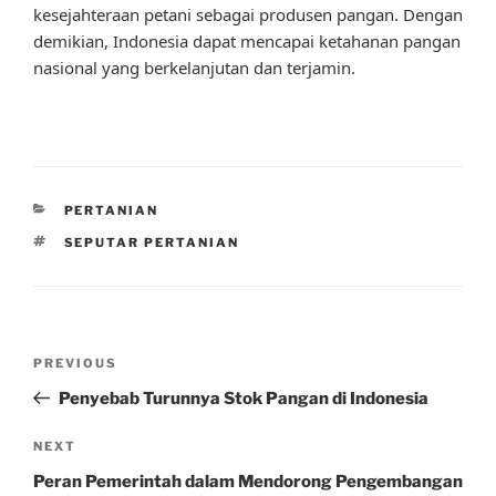
kesejahteraan petani sebagai produsen pangan. Dengan
demikian, Indonesia dapat mencapai ketahanan pangan
nasional yang berkelanjutan dan terjamin.
CATEGORIES
PERTANIAN
TAGS
SEPUTAR PERTANIAN
Post
Previous
PREVIOUS
navigation
Post
Penyebab Turunnya Stok Pangan di Indonesia
Next
NEXT
Post
Peran Pemerintah dalam Mendorong Pengembangan