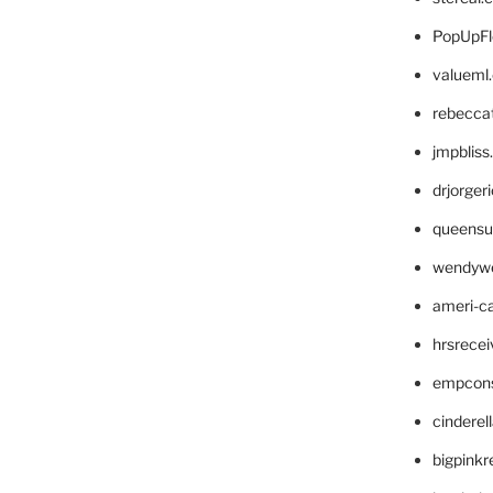
PopUpFl
valueml
rebecca
jmpblis
drjorger
queensu
wendyw
ameri-
hrsrece
empcon
cinderel
bigpinkr