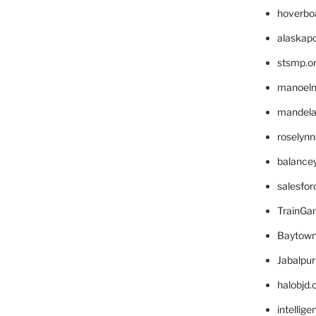
hoverbo
alaskapo
stsmp.o
manoel
mandelae
roselyn
balance
salesfo
TrainG
Baytown
Jabalpu
halobjd
intellig