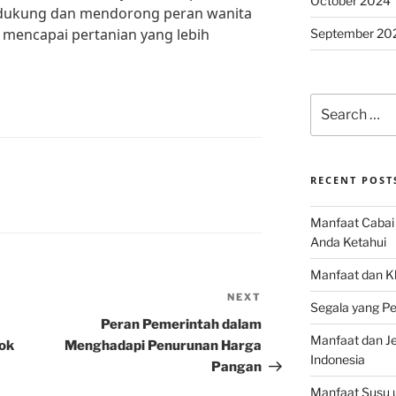
October 2024
dukung dan mendorong peran wanita
 mencapai pertanian yang lebih
September 20
Search
for:
RECENT POST
Manfaat Cabai 
Anda Ketahui
Manfaat dan K
NEXT
Next
Segala yang Pe
Post
Peran Pemerintah dalam
Manfaat dan Jen
ok
Menghadapi Penurunan Harga
Indonesia
Pangan
Manfaat Susu 