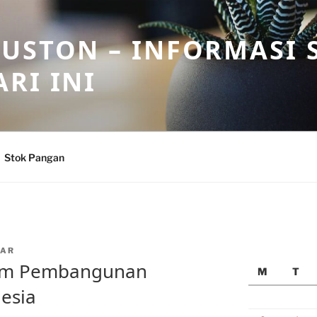
USTON – INFORMASI 
RI INI
Stok Pangan
EAR
lam Pembangunan
M
T
nesia