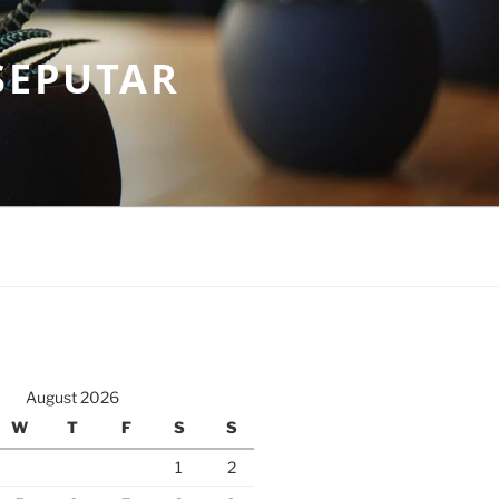
SEPUTAR
August 2026
W
T
F
S
S
1
2