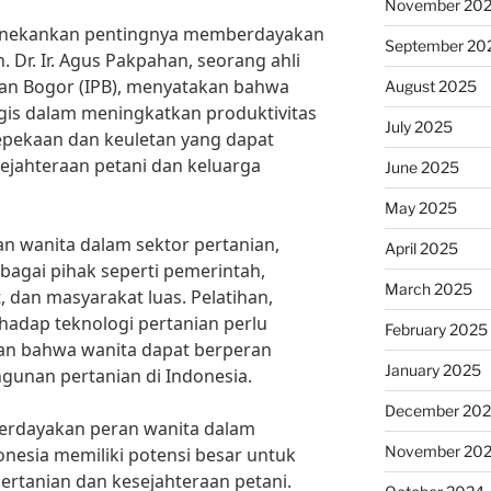
November 20
menekankan pentingnya memberdayakan
September 20
. Dr. Ir. Agus Pakpahan, seorang ahli
nian Bogor (IPB), menyatakan bahwa
August 2025
egis dalam meningkatkan produktivitas
July 2025
epekaan dan keuletan yang dapat
jahteraan petani dan keluarga
June 2025
May 2025
 wanita dalam sektor pertanian,
April 2025
bagai pihak seperti pemerintah,
March 2025
dan masyarakat luas. Pelatihan,
adap teknologi pertanian perlu
February 2025
an bahwa wanita dapat berperan
January 2025
gunan pertanian di Indonesia.
December 20
rdayakan peran wanita dalam
November 20
nesia memiliki potensi besar untuk
ertanian dan kesejahteraan petani.