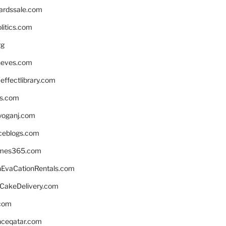
ardssale.com
litics.com
rg
neves.com
ffectlibrary.com
ns.com
yoganj.com
rceblogs.com
ames365.com
EvaCationRentals.com
rCakeDelivery.com
.com
enceqatar.com