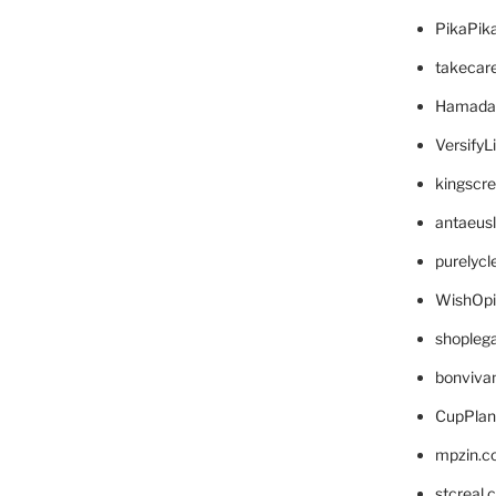
PikaPik
takecar
Hamada
VersifyL
kingscr
antaeus
purelyc
WishOp
shopleg
bonviva
CupPlan
mpzin.c
stcreal.