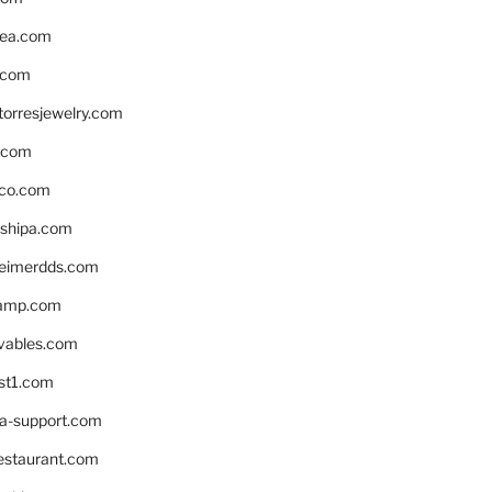
ea.com
.com
torresjewelry.com
s.com
ico.com
shipa.com
eimerdds.com
camp.com
ivables.com
st1.com
la-support.com
estaurant.com