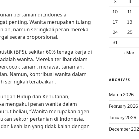
3
4
10
11
nan pertanian di Indonesia
at penting. Wanita merupakan tulang
17
18
nian, namun seringkali peran mereka
24
25
gai secara proporsional.
31
stik (BPS), sekitar 60% tenaga kerja di
« Mar
 adalah wanita. Mereka terlibat dalam
i bercocok tanam, merawat tanaman,
ian. Namun, kontribusi wanita dalam
ARCHIVES
 seringkali terabaikan.
March 2026
ngkungan Hidup dan Kehutanan,
a mengakui peran wanita dalam
February 2026
urut beliau, “Wanita merupakan agen
January 2026
kan sektor pertanian di Indonesia.
an keahlian yang tidak kalah dengan
December 20