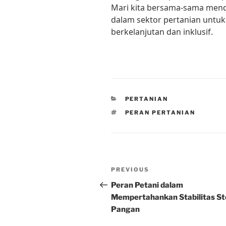
Mari kita bersama-sama men
dalam sektor pertanian untuk
berkelanjutan dan inklusif.
CATEGORIES
PERTANIAN
TAGS
PERAN PERTANIAN
Post
Previous
PREVIOUS
navigation
Post
Peran Petani dalam
Mempertahankan Stabilitas St
Pangan