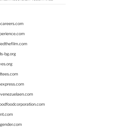
hcareers.com
xperience.com
edthefilm.com
ds-bg.org
ves.org
tees.com
rsexpress.com
venezuelaen.com
oodfoodcorporation.com
nnt.com
gender.com