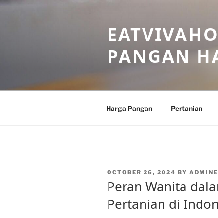
Skip
to
EATVIVAHO
content
PANGAN HA
Harga Pangan
Pertanian
POSTED
OCTOBER 26, 2024
BY
ADMIN
ON
Peran Wanita da
Pertanian di Indo