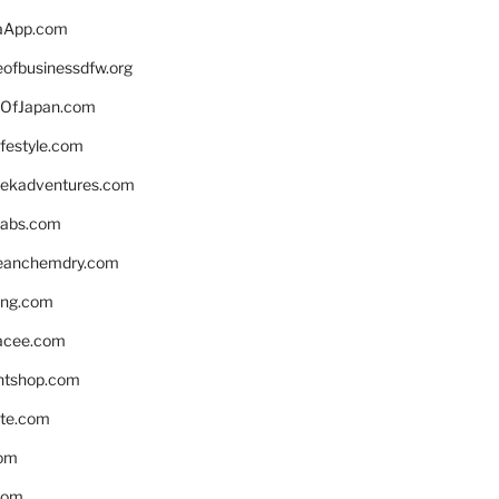
aApp.com
eofbusinessdfw.org
OfJapan.com
ifestyle.com
eekadventures.com
labs.com
leanchemdry.com
ing.com
acee.com
ntshop.com
te.com
om
com