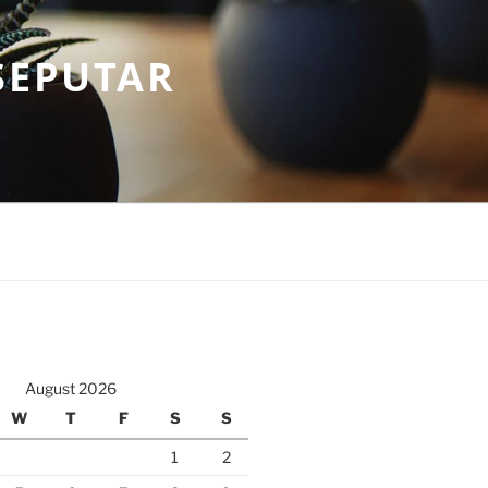
SEPUTAR
August 2026
W
T
F
S
S
1
2