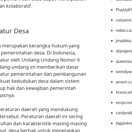
dan kolaboratif.
PopUpFl
valueml
atur Desa
rebecca
jmpblis
a merupakan kerangka hukum yang
drjorger
pemerintahan desa. Di Indonesia,
iatur oleh Undang-Undang Nomor 6
queensu
dang-undang ini memberikan dasar
wendyw
gatur pemerintahan dan pembangunan
rkuat kedudukan desa dalam sistem
ameri-
kup hak dan kewajiban pemerintah
hrsrece
gasnya.
empcon
i peraturan daerah yang mendukung
cinderel
rsebut. Peraturan daerah ini sering
tuhan dan karakteristik masing-masing
bigpinkr
ebut, desa berhak untuk menetapkan