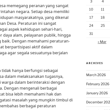
3
4
 desa memegang peranan yang sangat
10
11
intahan negara. Setiap desa memiliki
idupan masyarakatnya, yang dikenal
17
18
an Desa. Peraturan ini sangat
24
25
ai aspek kehidupan sehari-hari,
31
r daya alam, pelayanan publik, hingga
ng baik. Dengan memahami peraturan-
« Mar
at berpartisipasi aktif dalam
a agar segala sesuatunya berjalan
ARCHIVES
tidak hanya berfungsi sebagai
March 2026
sa dalam melaksanakan tugasnya,
gi warga dalam berinteraksi dengan
February 2026
a. Dengan mengenali berbagai
January 2026
kat bisa lebih memahami hak dan
gatasi masalah yang mungkin timbul di
December 20
n membahas berbagai peraturan