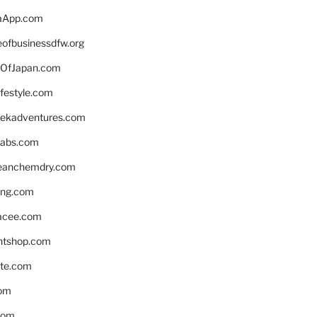
aApp.com
eofbusinessdfw.org
OfJapan.com
ifestyle.com
eekadventures.com
labs.com
leanchemdry.com
ing.com
acee.com
ntshop.com
te.com
om
com