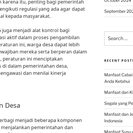
October 2024
karena itu, penting bagi pemerintah
gikuti regulasi yang ada agar dapat
September 20
l kepada masyarakat.
juga menjadi alat kontrol bagi
Search
asi aktif dalam proses pengambilan
for:
aturan ini, warga desa dapat lebih
ajiban mereka serta berperan dalam
, peraturan ini menciptakan
RECENT POST
as di dalam pemerintahan desa,
engawasi dan menilai kinerja
Manfaat Cabai 
Anda Ketahui
Manfaat dan K
n Desa
Segala yang Pe
Manfaat dan Jen
terbagi menjadi beberapa komponen
Indonesia
k menjalankan pemerintahan dan
Manfaat Susu 