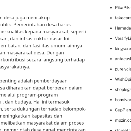
PikaPik
han desa juga mencakup
takecar
ublik. Pemerintahan desa harus
Hamada
erkualitas kepada masyarakat, seperti
an, dan infrastruktur dasar. Ini
VersifyL
jembatan, dan fasilitas umum lainnya
kingscr
an masyarakat desa. Dengan
antaeus
rkontribusi secara langsung terhadap
asyarakatnya.
purelyc
WishOp
h penting adalah pemberdayaan
sa diharapkan dapat berperan dalam
shopleg
 melalui program-program
bonviva
, dan budaya. Hal ini termasuk
han, serta dukungan terhadap kelompok-
CupPlan
meningkatkan kapasitas dan
mpzin.c
melibatkan masyarakat dalam proses
, pemerintah desa dapat menciptakan
stcreal.