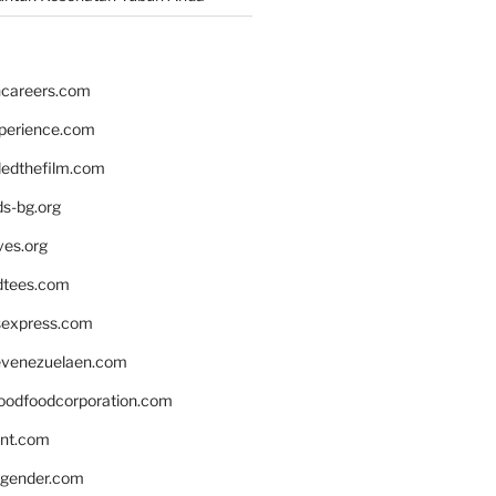
hcareers.com
xperience.com
edthefilm.com
ds-bg.org
ves.org
tees.com
rsexpress.com
venezuelaen.com
oodfoodcorporation.com
nnt.com
gender.com