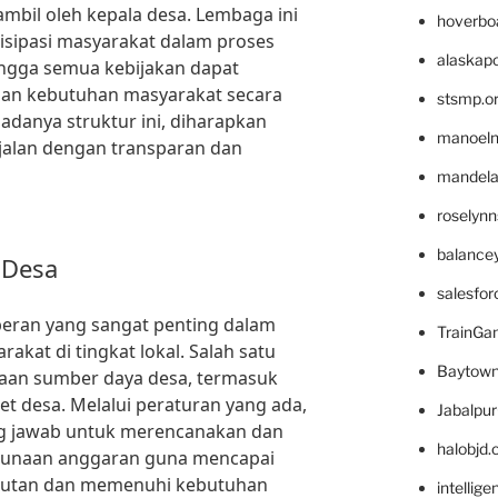
mbil oleh kepala desa. Lembaga ini
hoverbo
isipasi masyarakat dalam proses
alaskapo
ngga semua kebijakan dapat
an kebutuhan masyarakat secara
stsmp.o
adanya struktur ini, diharapkan
manoel
jalan dengan transparan dan
mandelae
roselyn
balance
 Desa
salesfo
peran yang sangat penting dalam
TrainG
kat di tingkat lokal. Salah satu
Baytown
laan sumber daya desa, termasuk
t desa. Melalui peraturan yang ada,
Jabalpu
g jawab untuk merencanakan dan
halobjd
unaan anggaran guna mencapai
jutan dan memenuhi kebutuhan
intellig