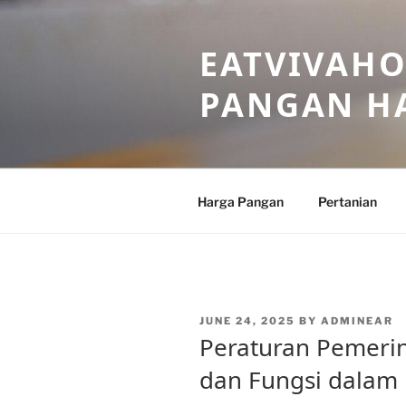
Skip
to
EATVIVAHO
content
PANGAN HA
Harga Pangan
Pertanian
POSTED
JUNE 24, 2025
BY
ADMINEAR
ON
Peraturan Pemerin
dan Fungsi dalam 