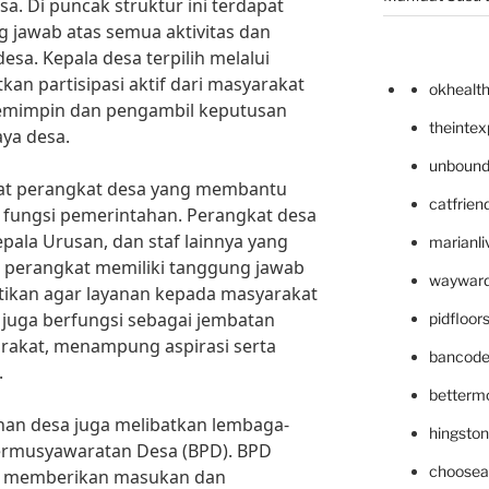
sa. Di puncak struktur ini terdapat
 jawab atas semua aktivitas dan
esa. Kepala desa terpilih melalui
an partisipasi aktif dari masyarakat
okhealt
pemimpin dan pengambil keputusan
theinte
ya desa.
unbound
pat perangkat desa yang membantu
catfrien
 fungsi pemerintahan. Perangkat desa
Kepala Urusan, dan staf lainnya yang
marianli
ap perangkat memiliki tanggung jawab
wayward
ikan agar layanan kepada masyarakat
 juga berfungsi sebagai jembatan
pidfloo
rakat, menampung aspirasi serta
bancode
.
betterm
ahan desa juga melibatkan lembaga-
hingsto
Permusyawaratan Desa (BPD). BPD
choosea
am memberikan masukan dan