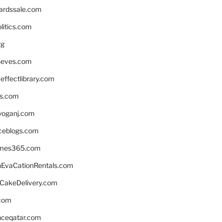
ardssale.com
litics.com
rg
neves.com
ffectlibrary.com
ns.com
yoganj.com
rceblogs.com
ames365.com
EvaCationRentals.com
rCakeDelivery.com
.com
enceqatar.com