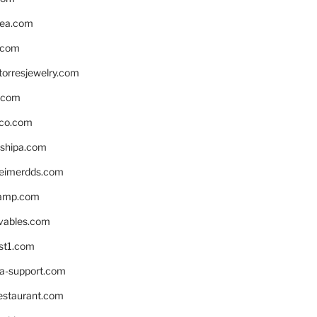
ea.com
.com
torresjewelry.com
s.com
ico.com
shipa.com
eimerdds.com
camp.com
ivables.com
st1.com
la-support.com
estaurant.com