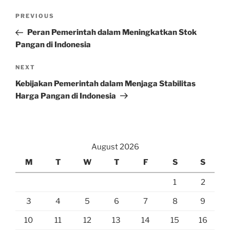
Post
Previous
PREVIOUS
navigation
Post
Peran Pemerintah dalam Meningkatkan Stok
Pangan di Indonesia
Next
NEXT
Post
Kebijakan Pemerintah dalam Menjaga Stabilitas
Harga Pangan di Indonesia
August 2026
M
T
W
T
F
S
S
1
2
3
4
5
6
7
8
9
10
11
12
13
14
15
16