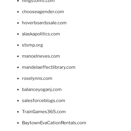
hingstonnt.com
chooseagender.com
hoverboardssale.com
alaskapolitics.com
stsmp.org
manoelneves.com
mandelaeffectlibrary.com
roselynns.com
balanceyoganj.com
salesforceblogs.com
TrainGames365.com
BaytownEvaCationRentals.com