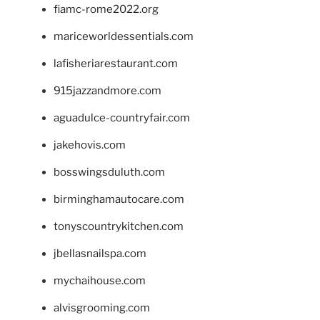
fiamc-rome2022.org
mariceworldessentials.com
lafisheriarestaurant.com
915jazzandmore.com
aguadulce-countryfair.com
jakehovis.com
bosswingsduluth.com
birminghamautocare.com
tonyscountrykitchen.com
jbellasnailspa.com
mychaihouse.com
alvisgrooming.com