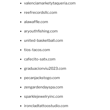
valenciamarketytaqueria.com
reefrecordsllc.com
alawaffle.com
aryouthfishing.com
united-basketball.com
tios-tacos.com
cafecito-satx.com
graduacionviu2023.com
pecanjackstogo.com
zengardendayspa.com
sparklejewelryinc.com
ironcladtattoostudio.com