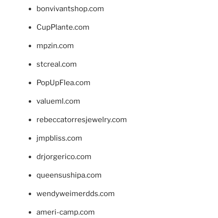
bonvivantshop.com
CupPlante.com
mpzin.com
stcreal.com
PopUpFlea.com
valueml.com
rebeccatorresjewelry.com
jmpbliss.com
drjorgerico.com
queensushipa.com
wendyweimerdds.com
ameri-camp.com