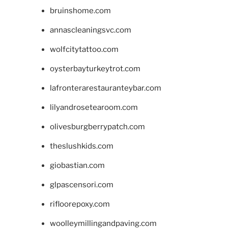
bruinshome.com
annascleaningsvc.com
wolfcitytattoo.com
oysterbayturkeytrot.com
lafronterarestauranteybar.com
lilyandrosetearoom.com
olivesburgberrypatch.com
theslushkids.com
giobastian.com
glpascensori.com
rifloorepoxy.com
woolleymillingandpaving.com