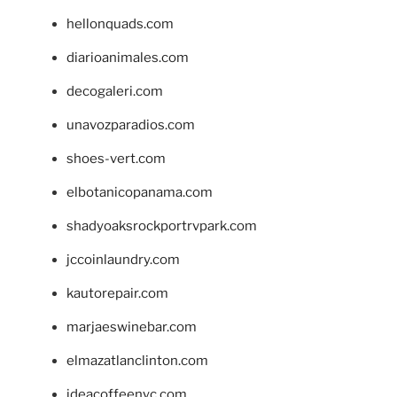
hellonquads.com
diarioanimales.com
decogaleri.com
unavozparadios.com
shoes-vert.com
elbotanicopanama.com
shadyoaksrockportrvpark.com
jccoinlaundry.com
kautorepair.com
marjaeswinebar.com
elmazatlanclinton.com
ideacoffeenyc.com