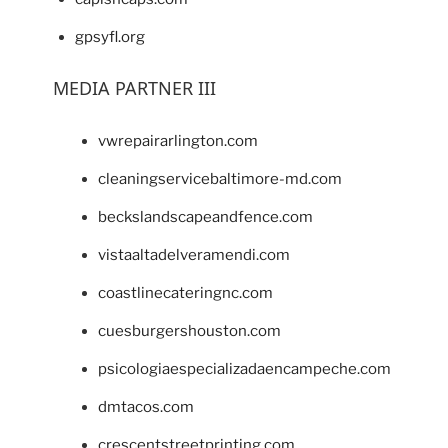
gpsyfl.org
MEDIA PARTNER III
vwrepairarlington.com
cleaningservicebaltimore-md.com
beckslandscapeandfence.com
vistaaltadelveramendi.com
coastlinecateringnc.com
cuesburgershouston.com
psicologiaespecializadaencampeche.com
dmtacos.com
crescentstreetprinting.com