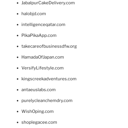
JabalpurCakeDelivery.com
halobjd.com
intelligenceqatar.com
PikaPikaApp.com
takecareofbusinessdfw.org
HamadaOfJapan.com
VersifyLifestyle.com
kingscreekadventures.com
antaeuslabs.com
purelycleanchemdry.com
WishOping.com
shoplegacee.com