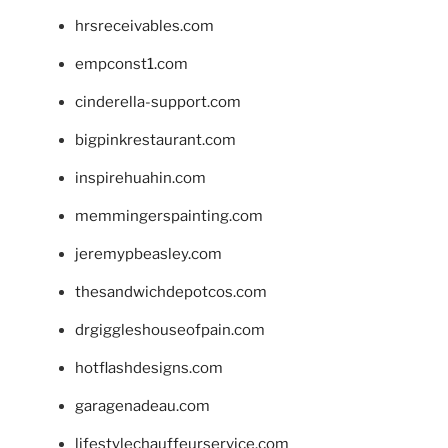
hrsreceivables.com
empconst1.com
cinderella-support.com
bigpinkrestaurant.com
inspirehuahin.com
memmingerspainting.com
jeremypbeasley.com
thesandwichdepotcos.com
drgiggleshouseofpain.com
hotflashdesigns.com
garagenadeau.com
lifestylechauffeurservice.com