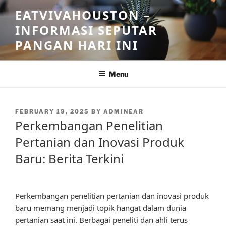
Skip
EATVIVAHOUSTON –
to
INFORMASI SEPUTAR
content
PANGAN HARI INI
Menu
POSTED
FEBRUARY 19, 2025
BY
ADMINEAR
ON
Perkembangan Penelitian
Pertanian dan Inovasi Produk
Baru: Berita Terkini
Perkembangan penelitian pertanian dan inovasi produk
baru memang menjadi topik hangat dalam dunia
pertanian saat ini. Berbagai peneliti dan ahli terus