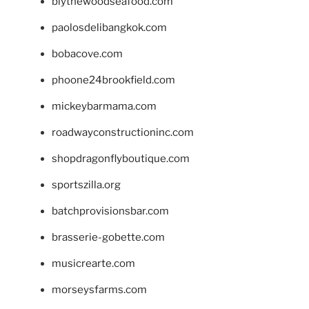
blythewoodseafood.com
paolosdelibangkok.com
bobacove.com
phoone24brookfield.com
mickeybarmama.com
roadwayconstructioninc.com
shopdragonflyboutique.com
sportszilla.org
batchprovisionsbar.com
brasserie-gobette.com
musicrearte.com
morseysfarms.com