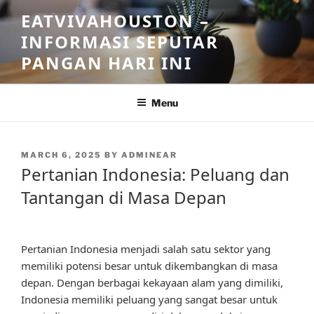
Skip
EATVIVAHOUSTON –
to
INFORMASI SEPUTAR
content
PANGAN HARI INI
Menu
POSTED
MARCH 6, 2025
BY
ADMINEAR
ON
Pertanian Indonesia: Peluang dan
Tantangan di Masa Depan
Pertanian Indonesia menjadi salah satu sektor yang
memiliki potensi besar untuk dikembangkan di masa
depan. Dengan berbagai kekayaan alam yang dimiliki,
Indonesia memiliki peluang yang sangat besar untuk