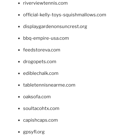
riverviewtennis.com
official-kelly-toys-squishmallows.com
displaygardenonsuncrest.org
bbq-empire-usa.com
feedstoreva.com
drogopets.com
ediblechalk.com
tabletennisnearme.com
oaksofa.com
soultacohtx.com
capishcaps.com
gpsyfl.org