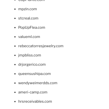
mpzin.com
stcreal.com
PopUpFlea.com
valueml.com
rebeccatorresjewelry.com
jmpbliss.com
drjorgerico.com
queensushipa.com
wendyweimerdds.com
ameri-camp.com
hrsreceivables.com