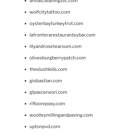
annascleaningsvc.com
wolfcitytattoo.com
oysterbayturkeytrot.com
lafronterarestauranteybar.com
lilyandrosetearoom.com
olivesburgberrypatch.com
theslushkids.com
giobastian.com
glpascensori.com
rifloorepoxy.com
woolleymillingandpaving.com
uptonpvd.com