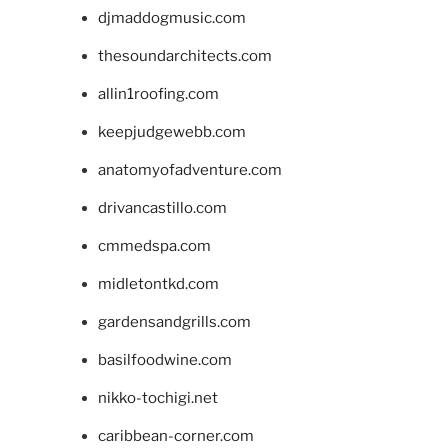
djmaddogmusic.com
thesoundarchitects.com
allin1roofing.com
keepjudgewebb.com
anatomyofadventure.com
drivancastillo.com
cmmedspa.com
midletontkd.com
gardensandgrills.com
basilfoodwine.com
nikko-tochigi.net
caribbean-corner.com