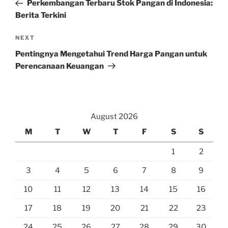
Post
Perkembangan Terbaru Stok Pangan di Indonesia:
Berita Terkini
Next
NEXT
Post
Pentingnya Mengetahui Trend Harga Pangan untuk
Perencanaan Keuangan
August 2026
M
T
W
T
F
S
S
1
2
3
4
5
6
7
8
9
10
11
12
13
14
15
16
17
18
19
20
21
22
23
24
25
26
27
28
29
30