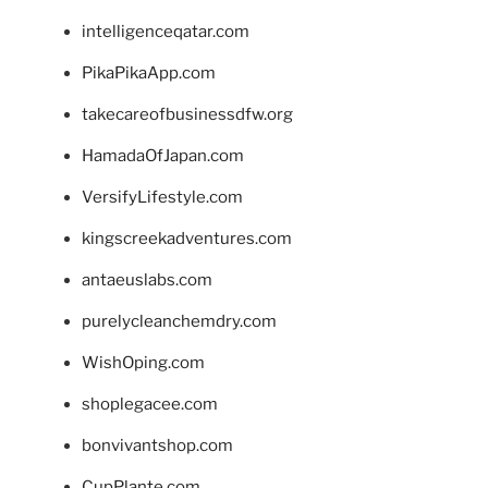
intelligenceqatar.com
PikaPikaApp.com
takecareofbusinessdfw.org
HamadaOfJapan.com
VersifyLifestyle.com
kingscreekadventures.com
antaeuslabs.com
purelycleanchemdry.com
WishOping.com
shoplegacee.com
bonvivantshop.com
CupPlante.com