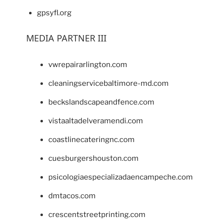
gpsyfl.org
MEDIA PARTNER III
vwrepairarlington.com
cleaningservicebaltimore-md.com
beckslandscapeandfence.com
vistaaltadelveramendi.com
coastlinecateringnc.com
cuesburgershouston.com
psicologiaespecializadaencampeche.com
dmtacos.com
crescentstreetprinting.com