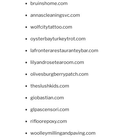
bruinshome.com
annascleaningsvc.com
wolfcitytattoo.com
oysterbayturkeytrot.com
lafronterarestauranteybar.com
lilyandrosetearoom.com
olivesburgberrypatch.com
theslushkids.com
giobastian.com
glpascensori.com
rifloorepoxy.com
woolleymillingandpaving.com