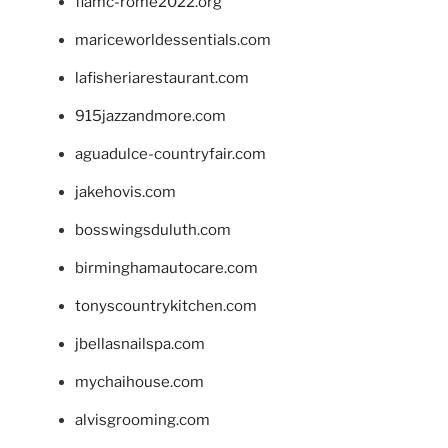
fiamc-rome2022.org
mariceworldessentials.com
lafisheriarestaurant.com
915jazzandmore.com
aguadulce-countryfair.com
jakehovis.com
bosswingsduluth.com
birminghamautocare.com
tonyscountrykitchen.com
jbellasnailspa.com
mychaihouse.com
alvisgrooming.com