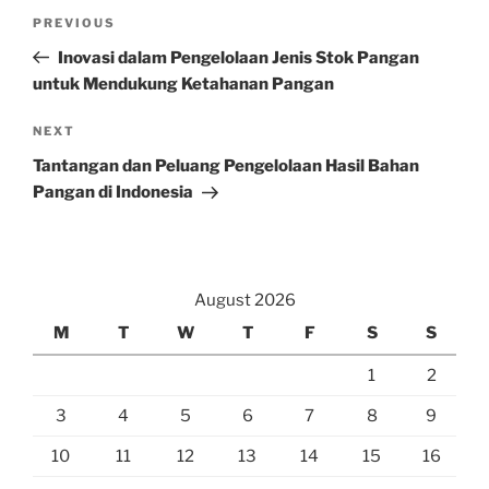
Post
Previous
PREVIOUS
navigation
Post
Inovasi dalam Pengelolaan Jenis Stok Pangan
untuk Mendukung Ketahanan Pangan
Next
NEXT
Post
Tantangan dan Peluang Pengelolaan Hasil Bahan
Pangan di Indonesia
August 2026
M
T
W
T
F
S
S
1
2
3
4
5
6
7
8
9
10
11
12
13
14
15
16