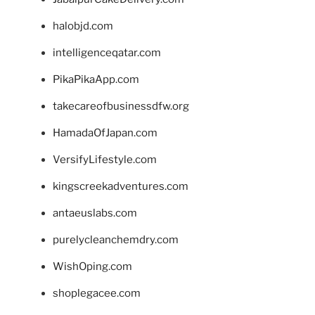
halobjd.com
intelligenceqatar.com
PikaPikaApp.com
takecareofbusinessdfw.org
HamadaOfJapan.com
VersifyLifestyle.com
kingscreekadventures.com
antaeuslabs.com
purelycleanchemdry.com
WishOping.com
shoplegacee.com