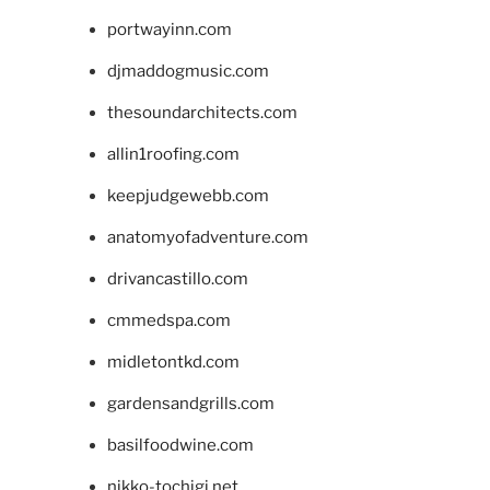
portwayinn.com
djmaddogmusic.com
thesoundarchitects.com
allin1roofing.com
keepjudgewebb.com
anatomyofadventure.com
drivancastillo.com
cmmedspa.com
midletontkd.com
gardensandgrills.com
basilfoodwine.com
nikko-tochigi.net