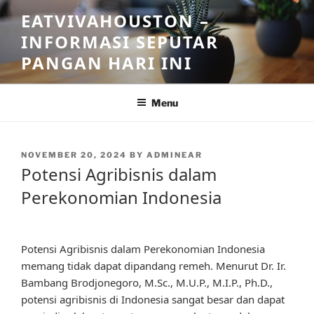
Skip
EATVIVAHOUSTON –
to
INFORMASI SEPUTAR
content
PANGAN HARI INI
Menu
POSTED
NOVEMBER 20, 2024
BY
ADMINEAR
ON
Potensi Agribisnis dalam
Perekonomian Indonesia
Potensi Agribisnis dalam Perekonomian Indonesia
memang tidak dapat dipandang remeh. Menurut Dr. Ir.
Bambang Brodjonegoro, M.Sc., M.U.P., M.I.P., Ph.D.,
potensi agribisnis di Indonesia sangat besar dan dapat