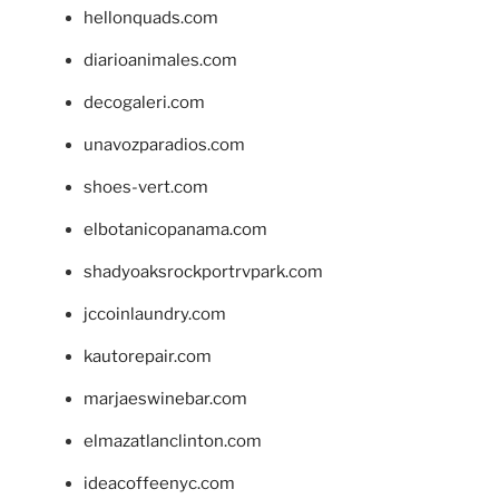
hellonquads.com
diarioanimales.com
decogaleri.com
unavozparadios.com
shoes-vert.com
elbotanicopanama.com
shadyoaksrockportrvpark.com
jccoinlaundry.com
kautorepair.com
marjaeswinebar.com
elmazatlanclinton.com
ideacoffeenyc.com