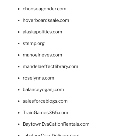
chooseagender.com
hoverboardssale.com
alaskapolitics.com
stsmp.org
manoelneves.com
mandelaeffectlibrary.com
roselynns.com
balanceyoganj.com
salesforceblogs.com
TrainGames365.com
BaytownEvaCationRentals.com
JabalpurCakeDelivery.com