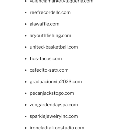
valenciamarketytaqueria.com
reefrecordsllc.com
alawaffle.com
aryouthfishing.com
united-basketball.com
tios-tacos.com
cafecito-satx.com
graduacionviu2023.com
pecanjackstogo.com
zengardendayspa.com
sparklejewelryinc.com
ironcladtattoostudio.com