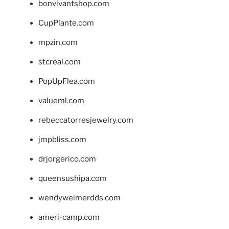
bonvivantshop.com
CupPlante.com
mpzin.com
stcreal.com
PopUpFlea.com
valueml.com
rebeccatorresjewelry.com
jmpbliss.com
drjorgerico.com
queensushipa.com
wendyweimerdds.com
ameri-camp.com