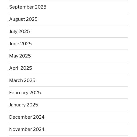
September 2025
August 2025
July 2025
June 2025
May 2025
April 2025
March 2025
February 2025
January 2025
December 2024
November 2024