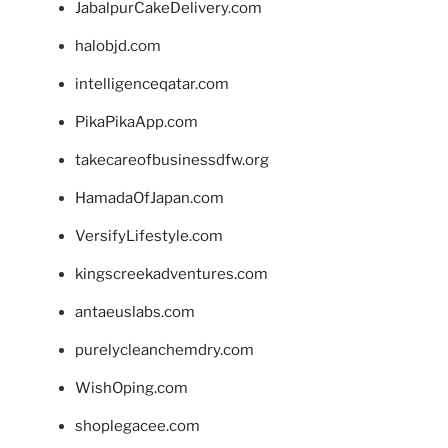
JabalpurCakeDelivery.com
halobjd.com
intelligenceqatar.com
PikaPikaApp.com
takecareofbusinessdfw.org
HamadaOfJapan.com
VersifyLifestyle.com
kingscreekadventures.com
antaeuslabs.com
purelycleanchemdry.com
WishOping.com
shoplegacee.com