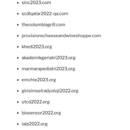
sinc2023.com
scdlqatar2022-qa.com
thecolumbiagrill.com
provisionscheeseandwineshoppe.com
khedi2023.org
akademikgeriatri2023.org
marmarapediatri2023.org
emchie2023.org
girisimselradyoloji2022.org
utcd2022.org
biosensor2022.org
ialp2022.org