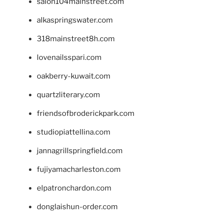
salon104mainstreet.com
alkaspringswater.com
318mainstreet8h.com
lovenailsspari.com
oakberry-kuwait.com
quartzliterary.com
friendsofbroderickpark.com
studiopiattellina.com
jannagrillspringfield.com
fujiyamacharleston.com
elpatronchardon.com
donglaishun-order.com