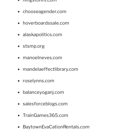
hingstonnt.com
chooseagender.com
hoverboardssale.com
alaskapolitics.com
stsmp.org
manoelneves.com
mandelaeffectlibrary.com
roselynns.com
balanceyoganj.com
salesforceblogs.com
TrainGames365.com
BaytownEvaCationRentals.com