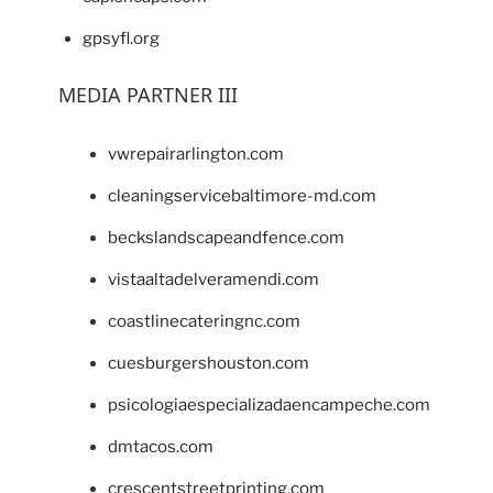
gpsyfl.org
MEDIA PARTNER III
vwrepairarlington.com
cleaningservicebaltimore-md.com
beckslandscapeandfence.com
vistaaltadelveramendi.com
coastlinecateringnc.com
cuesburgershouston.com
psicologiaespecializadaencampeche.com
dmtacos.com
crescentstreetprinting.com