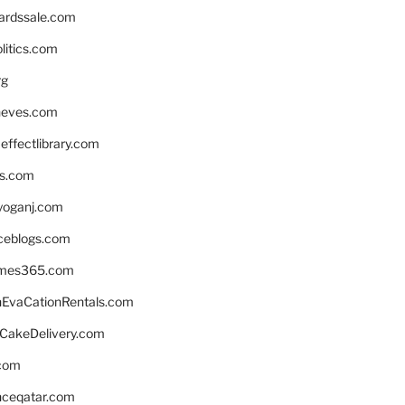
ardssale.com
litics.com
rg
neves.com
ffectlibrary.com
ns.com
yoganj.com
rceblogs.com
ames365.com
EvaCationRentals.com
rCakeDelivery.com
.com
enceqatar.com