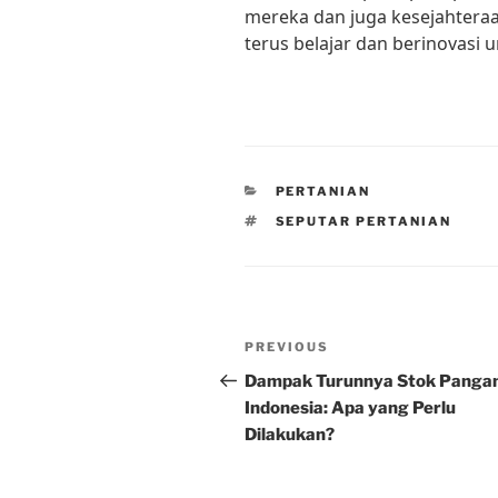
mereka dan juga kesejahteraan
terus belajar dan berinovasi 
CATEGORIES
PERTANIAN
TAGS
SEPUTAR PERTANIAN
Post
Previous
PREVIOUS
navigation
Post
Dampak Turunnya Stok Pangan
Indonesia: Apa yang Perlu
Dilakukan?