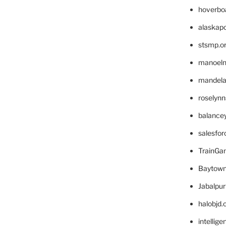
hoverbo
alaskapo
stsmp.o
manoel
mandelae
roselyn
balance
salesfo
TrainG
Baytown
Jabalpu
halobjd
intellig