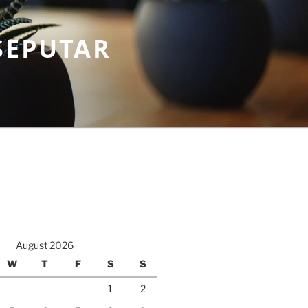
SEPUTAR
August 2026
W
T
F
S
S
1
2