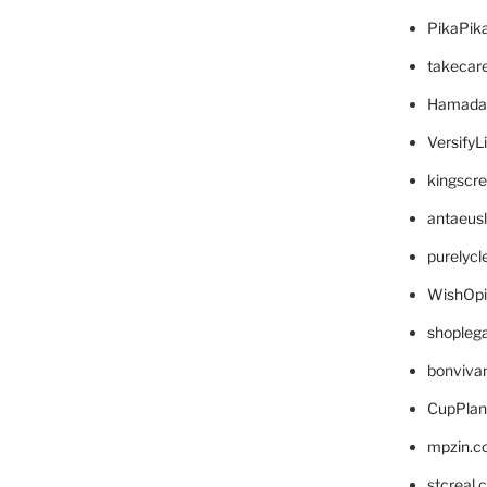
PikaPik
takecar
Hamada
VersifyL
kingscr
antaeus
purelyc
WishOp
shopleg
bonviva
CupPlan
mpzin.c
stcreal.