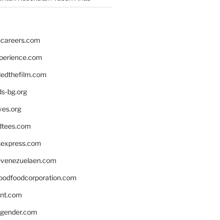
hcareers.com
xperience.com
edthefilm.com
ds-bg.org
ves.org
tees.com
rsexpress.com
venezuelaen.com
oodfoodcorporation.com
nnt.com
gender.com