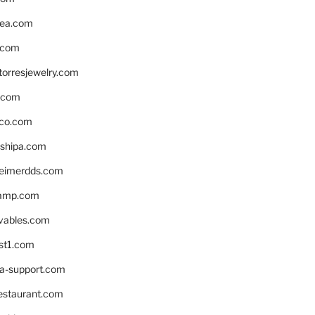
ea.com
.com
torresjewelry.com
s.com
ico.com
shipa.com
eimerdds.com
camp.com
ivables.com
st1.com
la-support.com
estaurant.com