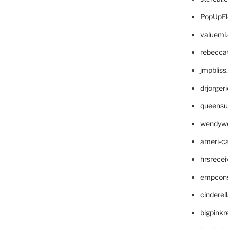
PopUpFl
valueml
rebecca
jmpblis
drjorger
queensu
wendyw
ameri-
hrsrece
empcon
cinderel
bigpinkr