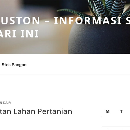
USTON – INFORMASI 
RI INI
Stok Pangan
NEAR
tan Lahan Pertanian
M
T