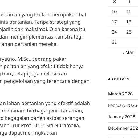
3
4
10
11
ertanian yang Efektif merupakan hal
nia pertanian. Tanpa strategi yang
17
18
njadi tidak maksimal. Oleh karena itu,
24
25
dan mengimplementasikan strategi
31
 lahan pertanian mereka.
« Mar
ryatno, M.Sc., seorang pakar
 pertanian yang efektif tidak hanya
baik, tetapi juga melibatkan
ARCHIVES
n pengelolaan yang terencana dengan
March 2026
an lahan pertanian yang efektif adalah
February 2026
an menanam berbagai jenis tanaman,
January 2026
ko kegagalan panen akibat serangan
enurut Prof. Dr. Ir. Siti Nuramalia,
December 20
 juga dapat meningkatkan