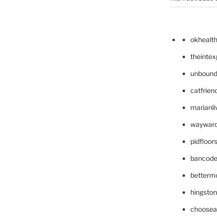
okhealt
theinte
unbound
catfrien
marianli
wayward
pidfloo
bancode
betterm
hingsto
choosea