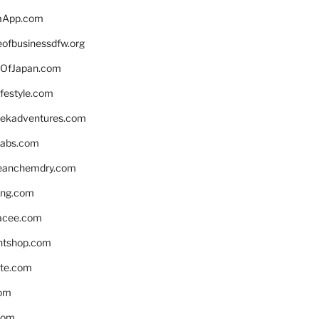
aApp.com
eofbusinessdfw.org
OfJapan.com
ifestyle.com
eekadventures.com
labs.com
leanchemdry.com
ing.com
acee.com
ntshop.com
te.com
om
com