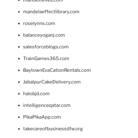
mandelaeffectlibrary.com
roselynns.com
balanceyoganj.com
salesforceblogs.com
TrainGames365.com
BaytownEvaCationRentals.com
JabalpurCakeDelivery.com
halobjd.com
intelligenceqatar.com
PikaPikaApp.com
takecareofbusinessdfw.org