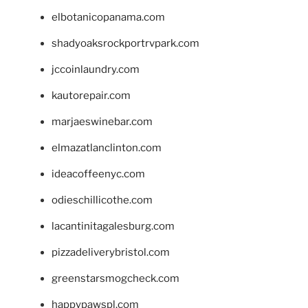
elbotanicopanama.com
shadyoaksrockportrvpark.com
jccoinlaundry.com
kautorepair.com
marjaeswinebar.com
elmazatlanclinton.com
ideacoffeenyc.com
odieschillicothe.com
lacantinitagalesburg.com
pizzadeliverybristol.com
greenstarsmogcheck.com
happypawspl.com