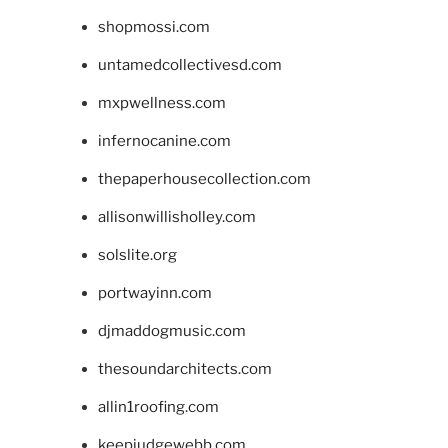
shopmossi.com
untamedcollectivesd.com
mxpwellness.com
infernocanine.com
thepaperhousecollection.com
allisonwillisholley.com
solslite.org
portwayinn.com
djmaddogmusic.com
thesoundarchitects.com
allin1roofing.com
keepjudgewebb.com