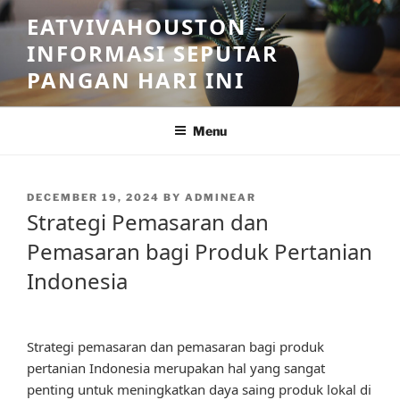
Skip
EATVIVAHOUSTON –
to
INFORMASI SEPUTAR
content
PANGAN HARI INI
Menu
POSTED
DECEMBER 19, 2024
BY
ADMINEAR
ON
Strategi Pemasaran dan
Pemasaran bagi Produk Pertanian
Indonesia
Strategi pemasaran dan pemasaran bagi produk
pertanian Indonesia merupakan hal yang sangat
penting untuk meningkatkan daya saing produk lokal di