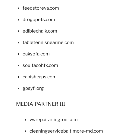
feedstoreva.com
drogopets.com
ediblechalk.com
tabletennisnearme.com
oaksofa.com
soultacohtx.com
capishcaps.com
gpsyfl.org
MEDIA PARTNER III
vwrepairarlington.com
cleaningservicebaltimore-md.com