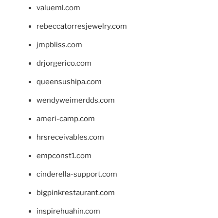
valueml.com
rebeccatorresjewelry.com
jmpbliss.com
drjorgerico.com
queensushipa.com
wendyweimerdds.com
ameri-camp.com
hrsreceivables.com
empconst1.com
cinderella-support.com
bigpinkrestaurant.com
inspirehuahin.com