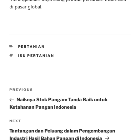
di pasar global.
CATEGORIES
PERTANIAN
TAGS
ISU PERTANIAN
Post
Previous
PREVIOUS
navigation
Post
Naiknya Stok Pangan: Tanda Baik untuk
Ketahanan Pangan Indonesia
Next
NEXT
Post
Tantangan dan Peluang dalam Pengembangan
Industri Hasil Bahan Pangan di Indonesia