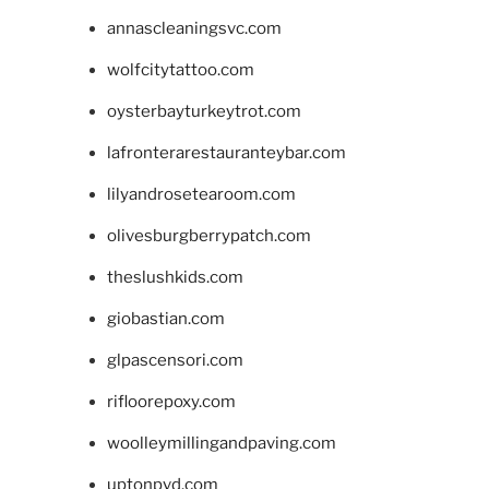
annascleaningsvc.com
wolfcitytattoo.com
oysterbayturkeytrot.com
lafronterarestauranteybar.com
lilyandrosetearoom.com
olivesburgberrypatch.com
theslushkids.com
giobastian.com
glpascensori.com
rifloorepoxy.com
woolleymillingandpaving.com
uptonpvd.com