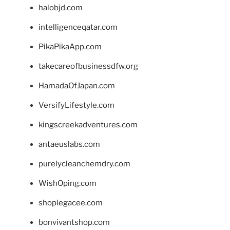
halobjd.com
intelligenceqatar.com
PikaPikaApp.com
takecareofbusinessdfw.org
HamadaOfJapan.com
VersifyLifestyle.com
kingscreekadventures.com
antaeuslabs.com
purelycleanchemdry.com
WishOping.com
shoplegacee.com
bonvivantshop.com