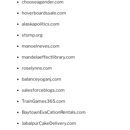
chooseagender.com
hoverboardssale.com
alaskapolitics.com
stsmp.org
manoelneves.com
mandelaeffectlibrary.com
roselynns.com
balanceyoganj.com
salesforceblogs.com
TrainGames365.com
BaytownEvaCationRentals.com
JabalpurCakeDelivery.com