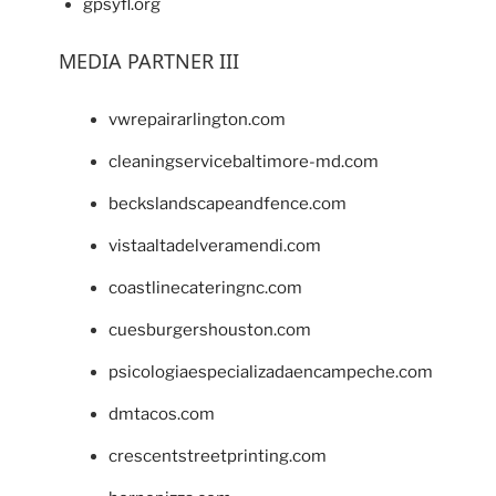
gpsyfl.org
MEDIA PARTNER III
vwrepairarlington.com
cleaningservicebaltimore-md.com
beckslandscapeandfence.com
vistaaltadelveramendi.com
coastlinecateringnc.com
cuesburgershouston.com
psicologiaespecializadaencampeche.com
dmtacos.com
crescentstreetprinting.com