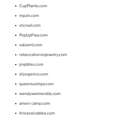
CupPlante.com
mpzin.com
stcreal.com
PopUpFlea.com
valueml.com
rebeccatorresjewelry.com
jmpbliss.com
drjorgerico.com
queensushipa.com
wendyweimerdds.com
ameri-camp.com
hrsreceivables.com