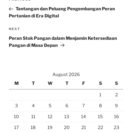
Previous
navigation
Post
Tantangan dan Peluang Pengembangan Peran
Pertanian di Era Digital
Next
NEXT
Post
Peran Stok Pangan dalam Menjamin Ketersediaan
Pangan di Masa Depan
August 2026
M
T
W
T
F
S
S
1
2
3
4
5
6
7
8
9
10
11
12
13
14
15
16
17
18
19
20
21
22
23