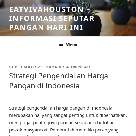
Skip
EATVIVAHOUSTON –
to
INFORMASI SEPUTAR
content
PANGAN HARI INI
Menu
POSTED
SEPTEMBER 25, 2024
BY
ADMINEAR
ON
Strategi Pengendalian Harga
Pangan di Indonesia
Strategi pengendalian harga pangan di Indonesia
merupakan hal yang sangat penting untuk diperhatikan,
mengingat pentingnya pangan sebagai kebutuhan
pokok masyarakat. Pemerintah memiliki peran yang