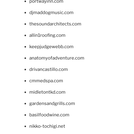
portwayinn.com
djmaddogmusic.com
thesoundarchitects.com
allin1roofing.com
keepjudgewebb.com
anatomyofadventure.com
drivancastillo.com
cmmedspa.com
midletontkd.com
gardensandgrills.com
basilfoodwine.com
nikko-tochigi.net