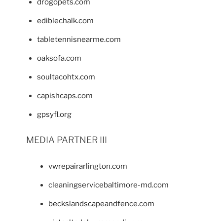
drogopets.com
ediblechalk.com
tabletennisnearme.com
oaksofa.com
soultacohtx.com
capishcaps.com
gpsyfl.org
MEDIA PARTNER III
vwrepairarlington.com
cleaningservicebaltimore-md.com
beckslandscapeandfence.com