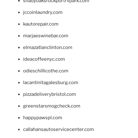
shadyoaksrockportrvpark.com
jccoinlaundry.com
kautorepair.com
marjaeswinebar.com
elmazatlanclinton.com
ideacoffeenyc.com
odieschillicothe.com
lacantinitagalesburg.com
pizzadeliverybristol.com
greenstarsmogcheck.com
happypawspl.com
callahansautoservicecenter.com