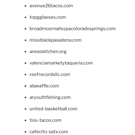
avenue26tacos.com
topgglasses.com
broadmoornailsspacoloradosprings.com
missblackpasadena.com
anneskitchen.org
valenciamarketytaqueria.com
reefrecordsllc.com
alawaffle.com
aryouthfishing.com
united-basketball.com
tios-tacos.com
cafecito-satx.com