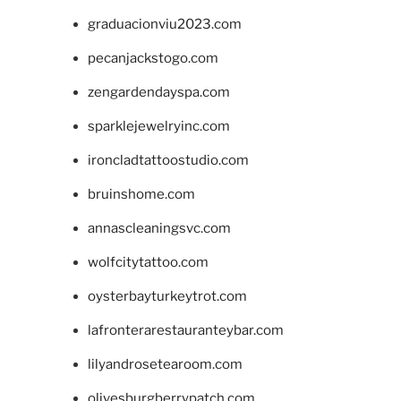
graduacionviu2023.com
pecanjackstogo.com
zengardendayspa.com
sparklejewelryinc.com
ironcladtattoostudio.com
bruinshome.com
annascleaningsvc.com
wolfcitytattoo.com
oysterbayturkeytrot.com
lafronterarestauranteybar.com
lilyandrosetearoom.com
olivesburgberrypatch.com