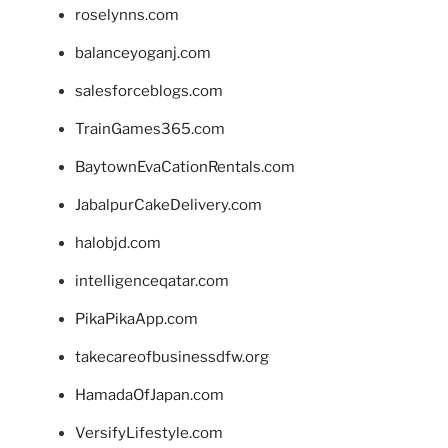
roselynns.com
balanceyoganj.com
salesforceblogs.com
TrainGames365.com
BaytownEvaCationRentals.com
JabalpurCakeDelivery.com
halobjd.com
intelligenceqatar.com
PikaPikaApp.com
takecareofbusinessdfw.org
HamadaOfJapan.com
VersifyLifestyle.com