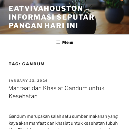
Skip
EATVIVAHOUSTON –
to
INFORMASI SEPUTAR
content
PANGAN HARI INI
Menu
TAG:
GANDUM
POSTED
JANUARY 23, 2026
ON
Manfaat dan Khasiat Gandum untuk
Kesehatan
Gandum merupakan salah satu sumber makanan yang
kaya akan manfaat dan khasiat untuk kesehatan tubuh