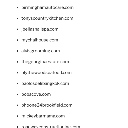
birminghamautocare.com
tonyscountrykitchen.com
jbellasnailspa.com
mychaihouse.com
alvisgrooming.com
thegeorginaestate.com
blythewoodseafood.com
paolosdelibangkok.com
bobacove.com
phoone24brookfield.com
mickeybarmama.com
roadwayconstructioninc.com