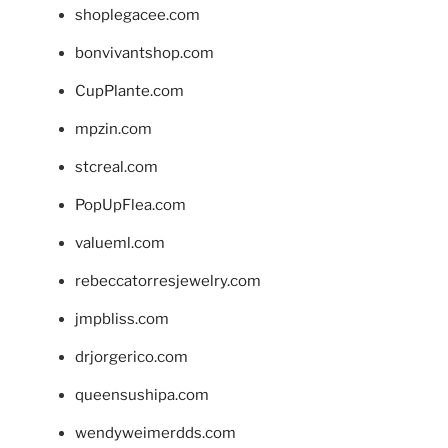
shoplegacee.com
bonvivantshop.com
CupPlante.com
mpzin.com
stcreal.com
PopUpFlea.com
valueml.com
rebeccatorresjewelry.com
jmpbliss.com
drjorgerico.com
queensushipa.com
wendyweimerdds.com