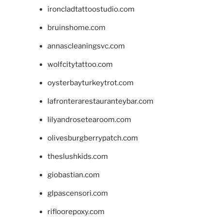
ironcladtattoostudio.com
bruinshome.com
annascleaningsvc.com
wolfcitytattoo.com
oysterbayturkeytrot.com
lafronterarestauranteybar.com
lilyandrosetearoom.com
olivesburgberrypatch.com
theslushkids.com
giobastian.com
glpascensori.com
rifloorepoxy.com