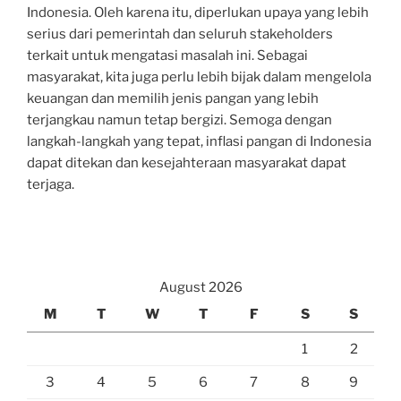
Indonesia. Oleh karena itu, diperlukan upaya yang lebih
serius dari pemerintah dan seluruh stakeholders
terkait untuk mengatasi masalah ini. Sebagai
masyarakat, kita juga perlu lebih bijak dalam mengelola
keuangan dan memilih jenis pangan yang lebih
terjangkau namun tetap bergizi. Semoga dengan
langkah-langkah yang tepat, inflasi pangan di Indonesia
dapat ditekan dan kesejahteraan masyarakat dapat
terjaga.
August 2026
M
T
W
T
F
S
S
1
2
3
4
5
6
7
8
9