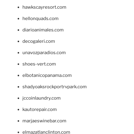
hawkscayresort.com
hellonquads.com
diarioanimales.com
decogaleri.com
unavozparadios.com
shoes-vert.com
elbotanicopanama.com
shadyoaksrockportrvpark.com
jccoinlaundry.com
kautorepair.com
marjaeswinebar.com
elmazatlanclinton.com