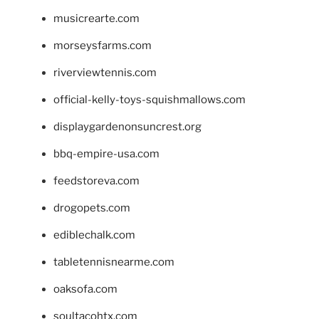
musicrearte.com
morseysfarms.com
riverviewtennis.com
official-kelly-toys-squishmallows.com
displaygardenonsuncrest.org
bbq-empire-usa.com
feedstoreva.com
drogopets.com
ediblechalk.com
tabletennisnearme.com
oaksofa.com
soultacohtx.com