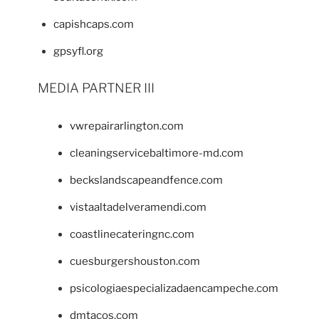
capishcaps.com
gpsyfl.org
MEDIA PARTNER III
vwrepairarlington.com
cleaningservicebaltimore-md.com
beckslandscapeandfence.com
vistaaltadelveramendi.com
coastlinecateringnc.com
cuesburgershouston.com
psicologiaespecializadaencampeche.com
dmtacos.com