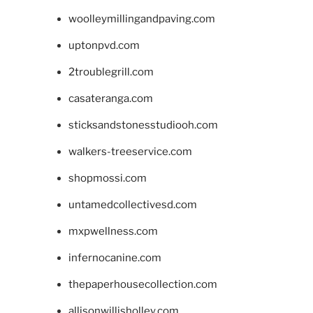
woolleymillingandpaving.com
uptonpvd.com
2troublegrill.com
casateranga.com
sticksandstonesstudiooh.com
walkers-treeservice.com
shopmossi.com
untamedcollectivesd.com
mxpwellness.com
infernocanine.com
thepaperhousecollection.com
allisonwillisholley.com