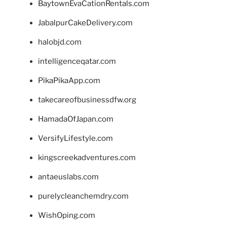
BaytownEvaCationRentals.com
JabalpurCakeDelivery.com
halobjd.com
intelligenceqatar.com
PikaPikaApp.com
takecareofbusinessdfw.org
HamadaOfJapan.com
VersifyLifestyle.com
kingscreekadventures.com
antaeuslabs.com
purelycleanchemdry.com
WishOping.com