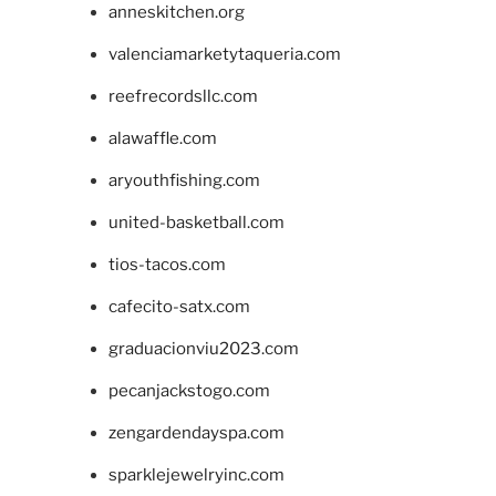
anneskitchen.org
valenciamarketytaqueria.com
reefrecordsllc.com
alawaffle.com
aryouthfishing.com
united-basketball.com
tios-tacos.com
cafecito-satx.com
graduacionviu2023.com
pecanjackstogo.com
zengardendayspa.com
sparklejewelryinc.com