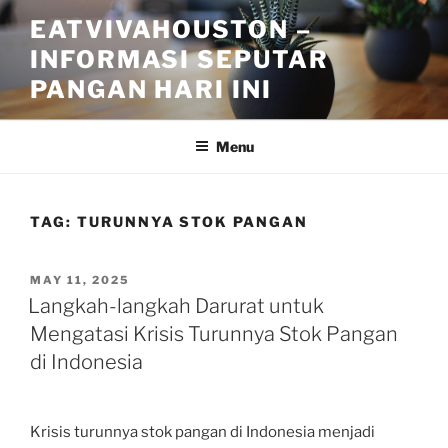
Skip
EATVIVAHOUSTON –
to
INFORMASI SEPUTAR
content
PANGAN HARI INI
Menu
TAG:
TURUNNYA STOK PANGAN
POSTED
MAY 11, 2025
ON
Langkah-langkah Darurat untuk
Mengatasi Krisis Turunnya Stok Pangan
di Indonesia
Krisis turunnya stok pangan di Indonesia menjadi