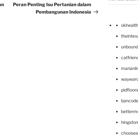
Post
an
Peran Penting Isu Pertanian dalam
Pembangunan Indonesia
okhealt
theinte
unbound
catfrien
marianli
wayward
pidfloo
bancode
betterm
hingsto
choosea