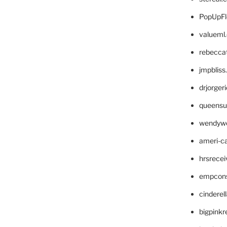
PopUpFl
valueml
rebecca
jmpblis
drjorger
queensu
wendyw
ameri-
hrsrece
empcon
cinderel
bigpinkr