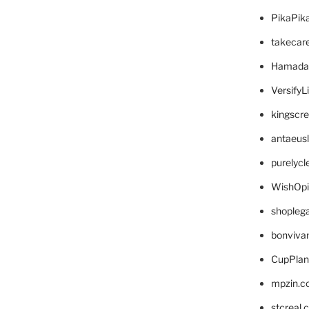
PikaPik
takecar
Hamada
VersifyL
kingscr
antaeus
purelyc
WishOp
shopleg
bonviva
CupPlan
mpzin.c
stcreal.