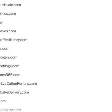
ardssale.com
litics.com
rg
neves.com
ffectlibrary.com
ns.com
yoganj.com
rceblogs.com
ames365.com
EvaCationRentals.com
rCakeDelivery.com
.com
enceqatar.com