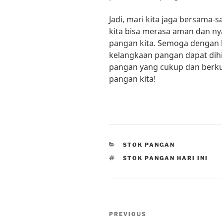
Jadi, mari kita jaga bersama-s
kita bisa merasa aman dan 
pangan kita. Semoga dengan 
kelangkaan pangan dapat dihi
pangan yang cukup dan berkua
pangan kita!
CATEGORIES
STOK PANGAN
TAGS
STOK PANGAN HARI INI
Post
Previous
PREVIOUS