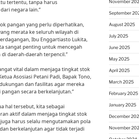
November 20
u tertentu, tanpa harus
ari negara lain.”
September 20
tok pangan yang perlu diperhatikan,
August 2025
 yang merata ke seluruh wilayah di
July 2025
erdagangan, Ibu Enggartiasto Lukita,
ata sangat penting untuk mencegah
June 2025
di daerah-daerah terpencil.”
May 2025
sangat vital dalam menjaga tingkat stok
April 2025
etua Asosiasi Petani Padi, Bapak Tono,
March 2025
 dukungan dan fasilitas agar mereka
 pangan secara berkelanjutan.”
February 2025
January 2025
hal tersebut, kita sebagai
ran aktif dalam menjaga tingkat stok
December 20
 juga harus selalu mengutamakan pola
November 20
an berkelanjutan agar tidak terjadi