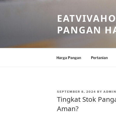
Skip
to
EATVIVAHO
content
PANGAN HA
Harga Pangan
Pertanian
POSTED
SEPTEMBER 8, 2024
BY
ADMI
ON
Tingkat Stok Panga
Aman?