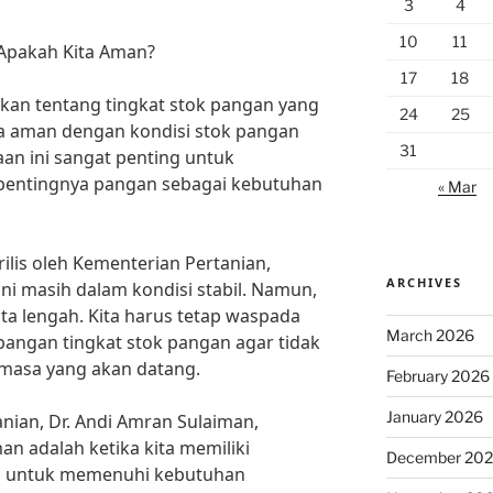
3
4
10
11
 Apakah Kita Aman?
17
18
akan tentang tingkat stok pangan yang
24
25
ita aman dengan kondisi stok pangan
31
yaan ini sangat penting untuk
pentingnya pangan sebagai kebutuhan
« Mar
ilis oleh Kementerian Pertanian,
ARCHIVES
ini masih dalam kondisi stabil. Namun,
ita lengah. Kita harus tetap waspada
March 2026
ngan tingkat stok pangan agar tidak
 masa yang akan datang.
February 2026
January 2026
ian, Dr. Andi Amran Sulaiman,
n adalah ketika kita memiliki
December 20
p untuk memenuhi kebutuhan