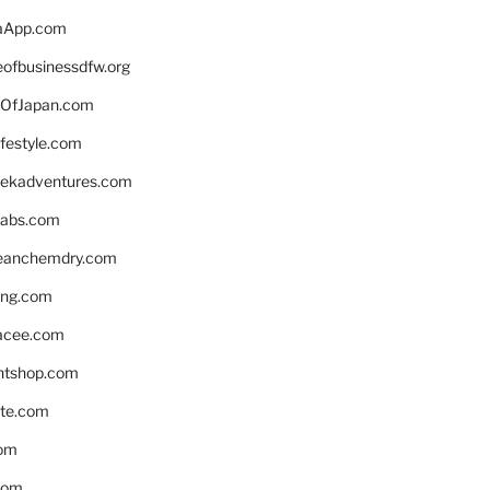
aApp.com
eofbusinessdfw.org
OfJapan.com
ifestyle.com
eekadventures.com
labs.com
leanchemdry.com
ing.com
acee.com
ntshop.com
te.com
om
com