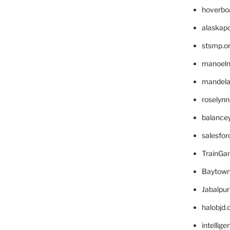
hoverbo
alaskapo
stsmp.o
manoel
mandelae
roselyn
balance
salesfo
TrainG
Baytown
Jabalpu
halobjd
intellig