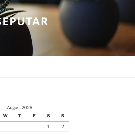
SEPUTAR
August 2026
W
T
F
S
S
1
2