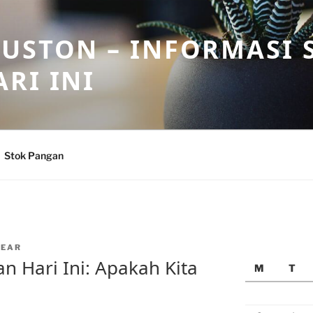
USTON – INFORMASI 
RI INI
Stok Pangan
NEAR
n Hari Ini: Apakah Kita
M
T