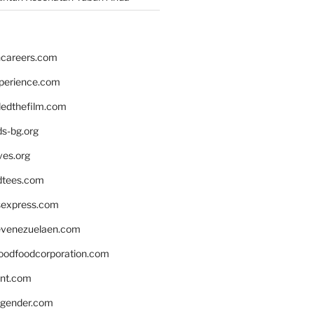
hcareers.com
xperience.com
edthefilm.com
ds-bg.org
ves.org
tees.com
rsexpress.com
venezuelaen.com
oodfoodcorporation.com
nnt.com
gender.com