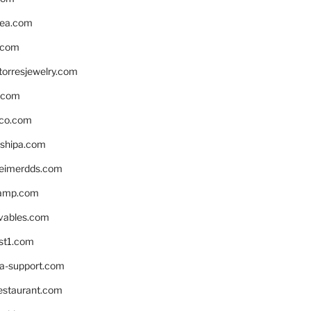
ea.com
.com
torresjewelry.com
s.com
ico.com
shipa.com
eimerdds.com
camp.com
ivables.com
st1.com
la-support.com
estaurant.com