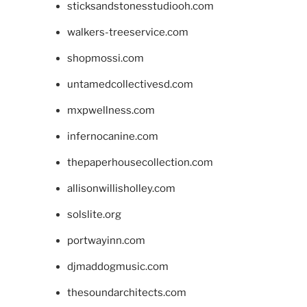
sticksandstonesstudiooh.com
walkers-treeservice.com
shopmossi.com
untamedcollectivesd.com
mxpwellness.com
infernocanine.com
thepaperhousecollection.com
allisonwillisholley.com
solslite.org
portwayinn.com
djmaddogmusic.com
thesoundarchitects.com