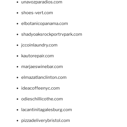
unavozparadios.com
shoes-vert.com
elbotanicopanama.com
shadyoaksrockportrvpark.com
jccoinlaundry.com
kautorepair.com
marjaeswinebar.com
elmazatlanclinton.com
ideacoffeenyc.com
odieschillicothe.com
lacantinitagalesburg.com
pizzadeliverybristol.com