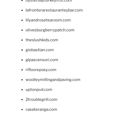
oysterbayturkeytrot.com
lafronterarestauranteybar.com
lilyandrosetearoom.com
olivesburgberrypatch.com
theslushkids.com
giobastian.com
glpascensori.com
rifloorepoxy.com
woolleymillingandpaving.com
uptonpvd.com
2troublegrill.com
casateranga.com