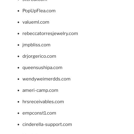
PopUpFlea.com
valueml.com
rebeccatorresjewelry.com
jmpbliss.com
drjorgerico.com
queensushipa.com
wendyweimerdds.com
ameri-camp.com
hrsreceivables.com
empconst1.com
cinderella-support.com