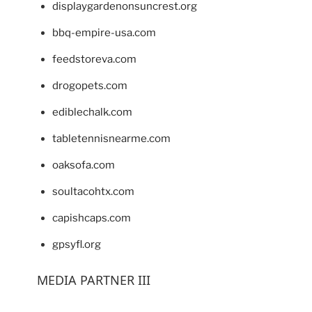
displaygardenonsuncrest.org
bbq-empire-usa.com
feedstoreva.com
drogopets.com
ediblechalk.com
tabletennisnearme.com
oaksofa.com
soultacohtx.com
capishcaps.com
gpsyfl.org
MEDIA PARTNER III