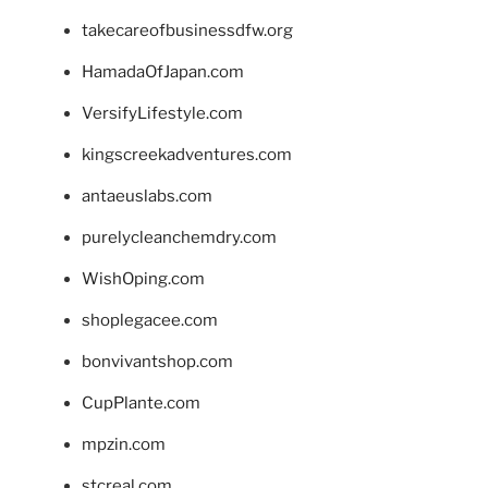
takecareofbusinessdfw.org
HamadaOfJapan.com
VersifyLifestyle.com
kingscreekadventures.com
antaeuslabs.com
purelycleanchemdry.com
WishOping.com
shoplegacee.com
bonvivantshop.com
CupPlante.com
mpzin.com
stcreal.com