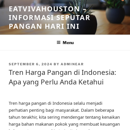
Skip
EATVIVAHOUSTON –
to
INFORMASI SEPUTAR
content
PANGAN HARI INI
Menu
POSTED
SEPTEMBER 6, 2024
BY
ADMINEAR
ON
Tren Harga Pangan di Indonesia:
Apa yang Perlu Anda Ketahui
Tren harga pangan di Indonesia selalu menjadi
perhatian penting bagi masyarakat. Dalam beberapa
tahun terakhir, kita sering mendengar tentang kenaikan
harga bahan makanan pokok yang membuat keuangan