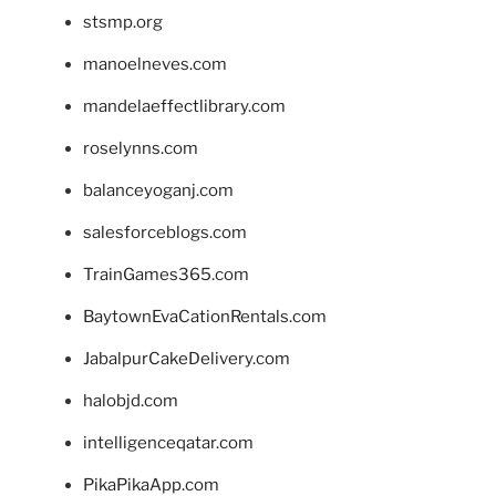
stsmp.org
manoelneves.com
mandelaeffectlibrary.com
roselynns.com
balanceyoganj.com
salesforceblogs.com
TrainGames365.com
BaytownEvaCationRentals.com
JabalpurCakeDelivery.com
halobjd.com
intelligenceqatar.com
PikaPikaApp.com