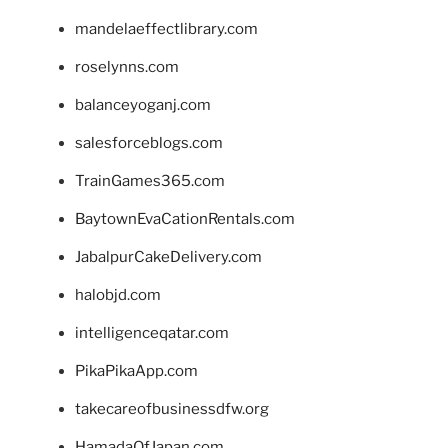
mandelaeffectlibrary.com
roselynns.com
balanceyoganj.com
salesforceblogs.com
TrainGames365.com
BaytownEvaCationRentals.com
JabalpurCakeDelivery.com
halobjd.com
intelligenceqatar.com
PikaPikaApp.com
takecareofbusinessdfw.org
HamadaOfJapan.com