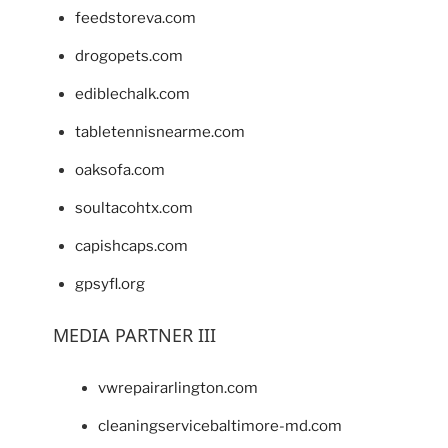
feedstoreva.com
drogopets.com
ediblechalk.com
tabletennisnearme.com
oaksofa.com
soultacohtx.com
capishcaps.com
gpsyfl.org
MEDIA PARTNER III
vwrepairarlington.com
cleaningservicebaltimore-md.com