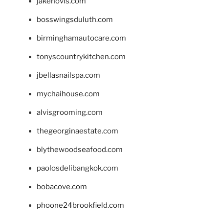
jakehovis.com
bosswingsduluth.com
birminghamautocare.com
tonyscountrykitchen.com
jbellasnailspa.com
mychaihouse.com
alvisgrooming.com
thegeorginaestate.com
blythewoodseafood.com
paolosdelibangkok.com
bobacove.com
phoone24brookfield.com