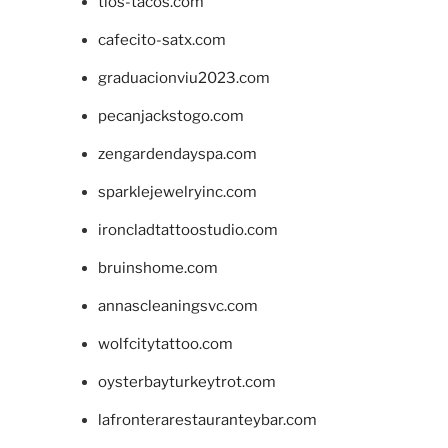
tios-tacos.com
cafecito-satx.com
graduacionviu2023.com
pecanjackstogo.com
zengardendayspa.com
sparklejewelryinc.com
ironcladtattoostudio.com
bruinshome.com
annascleaningsvc.com
wolfcitytattoo.com
oysterbayturkeytrot.com
lafronterarestauranteybar.com