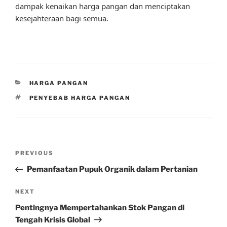
dampak kenaikan harga pangan dan menciptakan
kesejahteraan bagi semua.
CATEGORIES
HARGA PANGAN
TAGS
PENYEBAB HARGA PANGAN
Post
Previous
PREVIOUS
navigation
Post
Pemanfaatan Pupuk Organik dalam Pertanian
Next
NEXT
Post
Pentingnya Mempertahankan Stok Pangan di
Tengah Krisis Global