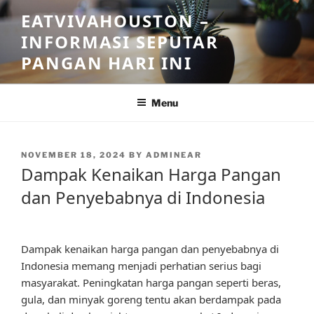
Skip
EATVIVAHOUSTON –
to
INFORMASI SEPUTAR
content
PANGAN HARI INI
Menu
POSTED
NOVEMBER 18, 2024
BY
ADMINEAR
ON
Dampak Kenaikan Harga Pangan
dan Penyebabnya di Indonesia
Dampak kenaikan harga pangan dan penyebabnya di
Indonesia memang menjadi perhatian serius bagi
masyarakat. Peningkatan harga pangan seperti beras,
gula, dan minyak goreng tentu akan berdampak pada