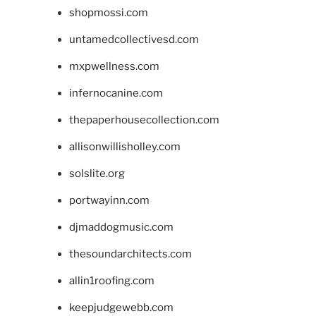
shopmossi.com
untamedcollectivesd.com
mxpwellness.com
infernocanine.com
thepaperhousecollection.com
allisonwillisholley.com
solslite.org
portwayinn.com
djmaddogmusic.com
thesoundarchitects.com
allin1roofing.com
keepjudgewebb.com