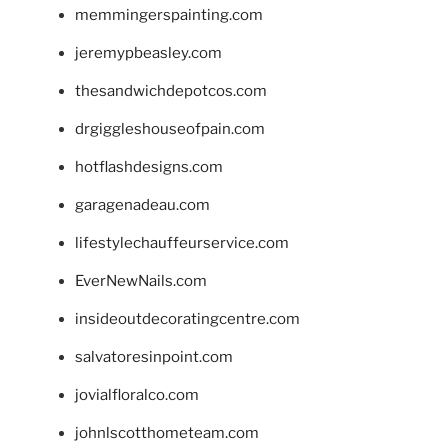
memmingerspainting.com
jeremypbeasley.com
thesandwichdepotcos.com
drgiggleshouseofpain.com
hotflashdesigns.com
garagenadeau.com
lifestylechauffeurservice.com
EverNewNails.com
insideoutdecoratingcentre.com
salvatoresinpoint.com
jovialfloralco.com
johnlscotthometeam.com