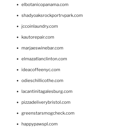
elbotanicopanama.com
shadyoaksrockportrvpark.com
jccoinlaundry.com
kautorepair.com
marjaeswinebar.com
elmazatlanclinton.com
ideacoffeenyc.com
odieschillicothe.com
lacantinitagalesburg.com
pizzadeliverybristol.com
greenstarsmogcheck.com
happypawspl.com