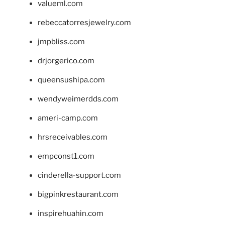
valueml.com
rebeccatorresjewelry.com
jmpbliss.com
drjorgerico.com
queensushipa.com
wendyweimerdds.com
ameri-camp.com
hrsreceivables.com
empconst1.com
cinderella-support.com
bigpinkrestaurant.com
inspirehuahin.com