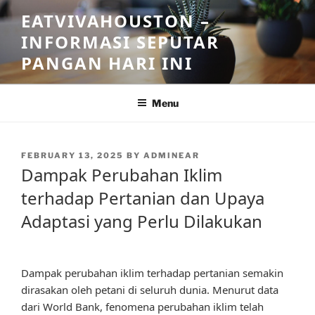
Skip
EATVIVAHOUSTON –
to
INFORMASI SEPUTAR
content
PANGAN HARI INI
Menu
POSTED
FEBRUARY 13, 2025
BY
ADMINEAR
ON
Dampak Perubahan Iklim
terhadap Pertanian dan Upaya
Adaptasi yang Perlu Dilakukan
Dampak perubahan iklim terhadap pertanian semakin
dirasakan oleh petani di seluruh dunia. Menurut data
dari World Bank, fenomena perubahan iklim telah