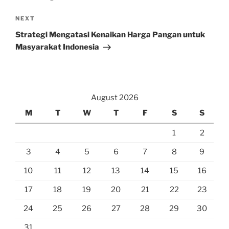
Next
NEXT
Post
Strategi Mengatasi Kenaikan Harga Pangan untuk
Masyarakat Indonesia
August 2026
M
T
W
T
F
S
S
1
2
3
4
5
6
7
8
9
10
11
12
13
14
15
16
17
18
19
20
21
22
23
24
25
26
27
28
29
30
31