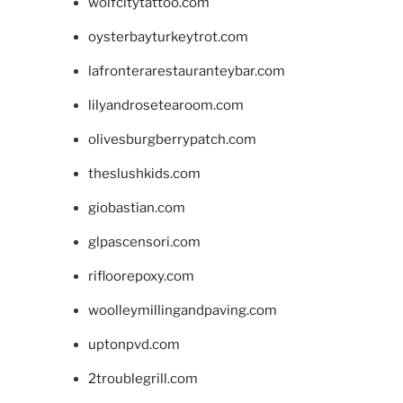
wolfcitytattoo.com
oysterbayturkeytrot.com
lafronterarestauranteybar.com
lilyandrosetearoom.com
olivesburgberrypatch.com
theslushkids.com
giobastian.com
glpascensori.com
rifloorepoxy.com
woolleymillingandpaving.com
uptonpvd.com
2troublegrill.com