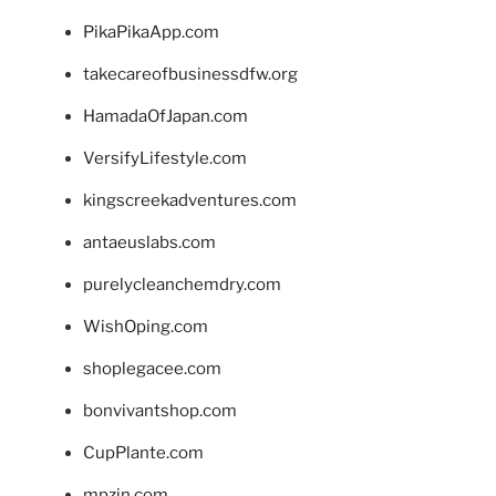
PikaPikaApp.com
takecareofbusinessdfw.org
HamadaOfJapan.com
VersifyLifestyle.com
kingscreekadventures.com
antaeuslabs.com
purelycleanchemdry.com
WishOping.com
shoplegacee.com
bonvivantshop.com
CupPlante.com
mpzin.com