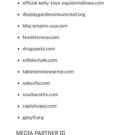
official-kelly-toys-squishmallows.com
displaygardenonsuncrest.org
bbq-empire-usa.com
feedstoreva.com
drogopets.com
ediblechalk.com
tabletennisnearme.com
oaksofa.com
soultacohtx.com
capishcaps.com
gpsyfl.org
MEDIA PARTNER III