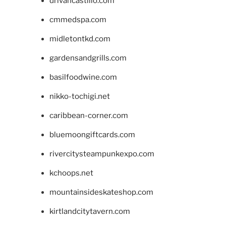
drivancastillo.com
cmmedspa.com
midletontkd.com
gardensandgrills.com
basilfoodwine.com
nikko-tochigi.net
caribbean-corner.com
bluemoongiftcards.com
rivercitysteampunkexpo.com
kchoops.net
mountainsideskateshop.com
kirtlandcitytavern.com