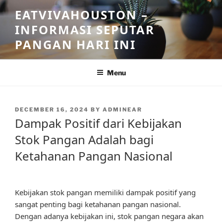
Skip
EATVIVAHOUSTON –
to
INFORMASI SEPUTAR
content
PANGAN HARI INI
Menu
POSTED
DECEMBER 16, 2024
BY
ADMINEAR
ON
Dampak Positif dari Kebijakan
Stok Pangan Adalah bagi
Ketahanan Pangan Nasional
Kebijakan stok pangan memiliki dampak positif yang
sangat penting bagi ketahanan pangan nasional.
Dengan adanya kebijakan ini, stok pangan negara akan