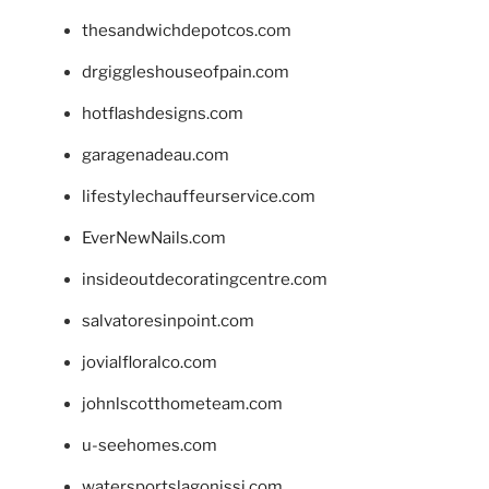
thesandwichdepotcos.com
drgiggleshouseofpain.com
hotflashdesigns.com
garagenadeau.com
lifestylechauffeurservice.com
EverNewNails.com
insideoutdecoratingcentre.com
salvatoresinpoint.com
jovialfloralco.com
johnlscotthometeam.com
u-seehomes.com
watersportslagonissi.com