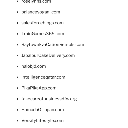
roselynns.com
balanceyoganj.com
salesforceblogs.com
TrainGames365.com
BaytownEvaCationRentals.com
JabalpurCakeDelivery.com
halobjd.com
intelligenceqatar.com
PikaPikaApp.com
takecareofbusinessdfw.org
HamadaOfJapan.com
VersifyLifestyle.com