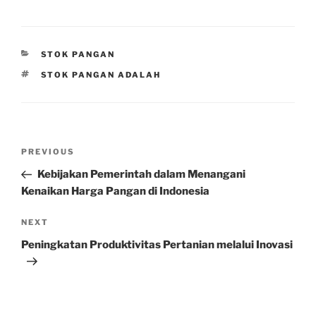
CATEGORIES
STOK PANGAN
TAGS
STOK PANGAN ADALAH
Post
Previous
PREVIOUS
navigation
Post
Kebijakan Pemerintah dalam Menangani
Kenaikan Harga Pangan di Indonesia
Next
NEXT
Post
Peningkatan Produktivitas Pertanian melalui Inovasi