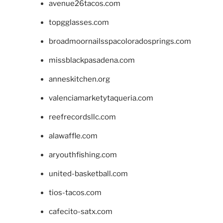
avenue26tacos.com
topgglasses.com
broadmoornailsspacoloradosprings.com
missblackpasadena.com
anneskitchen.org
valenciamarketytaqueria.com
reefrecordsllc.com
alawaffle.com
aryouthfishing.com
united-basketball.com
tios-tacos.com
cafecito-satx.com