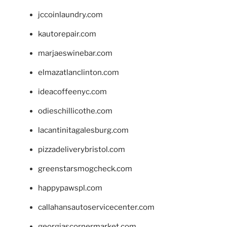
jccoinlaundry.com
kautorepair.com
marjaeswinebar.com
elmazatlanclinton.com
ideacoffeenyc.com
odieschillicothe.com
lacantinitagalesburg.com
pizzadeliverybristol.com
greenstarsmogcheck.com
happypawspl.com
callahansautoservicecenter.com
georgiascornermarket.com