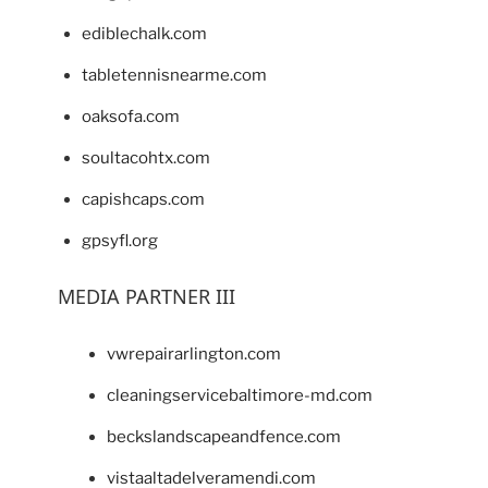
ediblechalk.com
tabletennisnearme.com
oaksofa.com
soultacohtx.com
capishcaps.com
gpsyfl.org
MEDIA PARTNER III
vwrepairarlington.com
cleaningservicebaltimore-md.com
beckslandscapeandfence.com
vistaaltadelveramendi.com