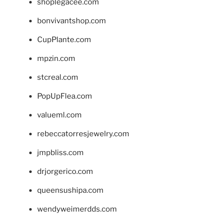
shoplegacee.com
bonvivantshop.com
CupPlante.com
mpzin.com
stcreal.com
PopUpFlea.com
valueml.com
rebeccatorresjewelry.com
jmpbliss.com
drjorgerico.com
queensushipa.com
wendyweimerdds.com