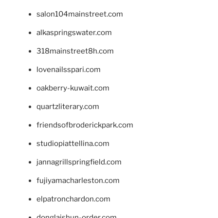
salon104mainstreet.com
alkaspringswater.com
318mainstreet8h.com
lovenailsspari.com
oakberry-kuwait.com
quartzliterary.com
friendsofbroderickpark.com
studiopiattellina.com
jannagrillspringfield.com
fujiyamacharleston.com
elpatronchardon.com
donglaishun-order.com