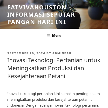
Skip
EATVIVAHOUSTON –
to
INFORMASI SEPUTAR
content
PANGAN HARI INI
Menu
POSTED
SEPTEMBER 16, 2024
BY
ADMINEAR
ON
Inovasi Teknologi Pertanian untuk
Meningkatkan Produksi dan
Kesejahteraan Petani
Inovasi teknologi pertanian kini semakin penting dalam
meningkatkan produksi dan kesejahteraan petani di
Indonesia. Dengan adanya inovasi teknologi pertanian,