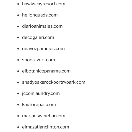
hawkscayresort.com
hellonquads.com
diarioanimales.com
decogaleri.com
unavozparadios.com
shoes-vert.com
elbotanicopanama.com
shadyoaksrockportrvpark.com
jccoinlaundry.com
kautorepair.com
marjaeswinebar.com
elmazatlanclinton.com