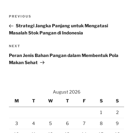
Post
Previous
PREVIOUS
navigation
Post
Strategi Jangka Panjang untuk Mengatasi
Masalah Stok Pangan di Indonesia
Next
NEXT
Post
Peran Jenis Bahan Pangan dalam Membentuk Pola
Makan Sehat
August 2026
M
T
W
T
F
S
S
1
2
3
4
5
6
7
8
9