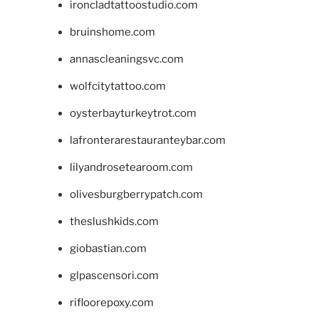
ironcladtattoostudio.com
bruinshome.com
annascleaningsvc.com
wolfcitytattoo.com
oysterbayturkeytrot.com
lafronterarestauranteybar.com
lilyandrosetearoom.com
olivesburgberrypatch.com
theslushkids.com
giobastian.com
glpascensori.com
rifloorepoxy.com