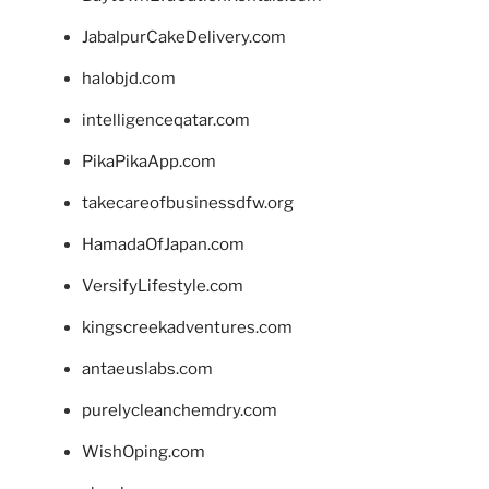
JabalpurCakeDelivery.com
halobjd.com
intelligenceqatar.com
PikaPikaApp.com
takecareofbusinessdfw.org
HamadaOfJapan.com
VersifyLifestyle.com
kingscreekadventures.com
antaeuslabs.com
purelycleanchemdry.com
WishOping.com