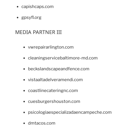
capishcaps.com
gpsyfl.org
MEDIA PARTNER III
vwrepairarlington.com
cleaningservicebaltimore-md.com
beckslandscapeandfence.com
vistaaltadelveramendi.com
coastlinecateringnc.com
cuesburgershouston.com
psicologiaespecializadaencampeche.com
dmtacos.com