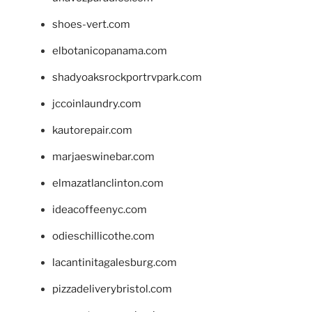
shoes-vert.com
elbotanicopanama.com
shadyoaksrockportrvpark.com
jccoinlaundry.com
kautorepair.com
marjaeswinebar.com
elmazatlanclinton.com
ideacoffeenyc.com
odieschillicothe.com
lacantinitagalesburg.com
pizzadeliverybristol.com