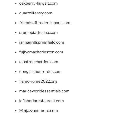
oakberry-kuwait.com
quartzliterary.com
friendsofbroderickpark.com
studiopiattellina.com
jannagrillspringfield.com
fujiyamacharleston.com
elpatronchardon.com
donglaishun-order.com
fiamc-rome2022.org
mariceworldessentials.com
lafisheriarestaurant.com
915jazzandmore.com