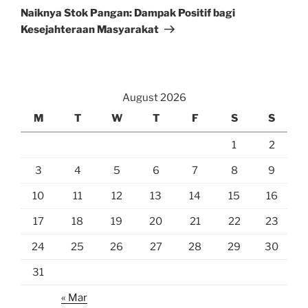
Post
Naiknya Stok Pangan: Dampak Positif bagi
Kesejahteraan Masyarakat
August 2026
M
T
W
T
F
S
S
1
2
3
4
5
6
7
8
9
10
11
12
13
14
15
16
17
18
19
20
21
22
23
24
25
26
27
28
29
30
31
« Mar