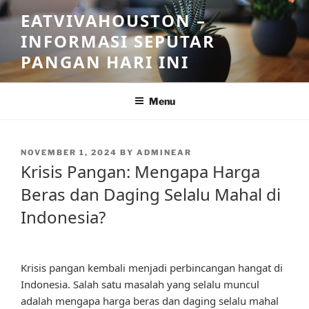
Skip
EATVIVAHOUSTON –
to
INFORMASI SEPUTAR
content
PANGAN HARI INI
Menu
POSTED
NOVEMBER 1, 2024
BY
ADMINEAR
ON
Krisis Pangan: Mengapa Harga
Beras dan Daging Selalu Mahal di
Indonesia?
Krisis pangan kembali menjadi perbincangan hangat di
Indonesia. Salah satu masalah yang selalu muncul
adalah mengapa harga beras dan daging selalu mahal