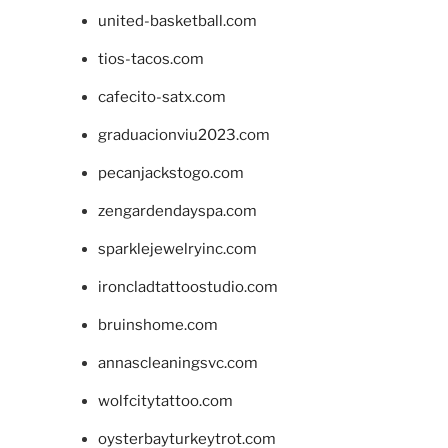
united-basketball.com
tios-tacos.com
cafecito-satx.com
graduacionviu2023.com
pecanjackstogo.com
zengardendayspa.com
sparklejewelryinc.com
ironcladtattoostudio.com
bruinshome.com
annascleaningsvc.com
wolfcitytattoo.com
oysterbayturkeytrot.com