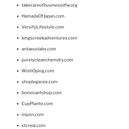
takecareofbusinessdfw.org
HamadaOfJapan.com
VersifyLifestyle.com
kingscreekadventures.com
antaeuslabs.com
purelycleanchemdry.com
WishOping.com
shoplegacee.com
bonvivantshop.com
CupPlante.com
mpzin.com
stcreal.com