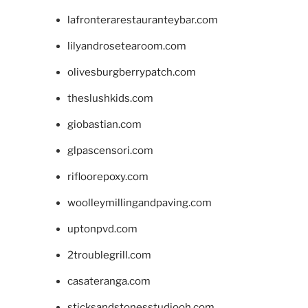
lafronterarestauranteybar.com
lilyandrosetearoom.com
olivesburgberrypatch.com
theslushkids.com
giobastian.com
glpascensori.com
rifloorepoxy.com
woolleymillingandpaving.com
uptonpvd.com
2troublegrill.com
casateranga.com
sticksandstonesstudiooh.com