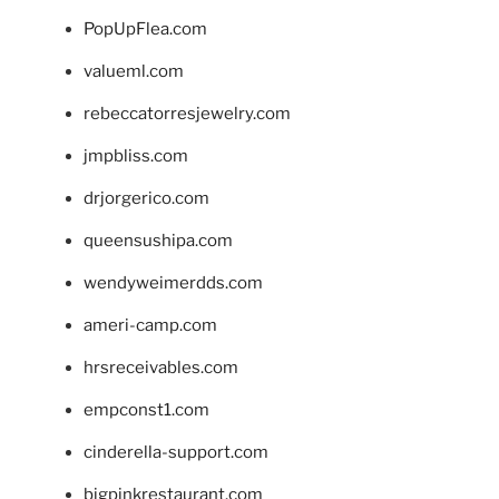
PopUpFlea.com
valueml.com
rebeccatorresjewelry.com
jmpbliss.com
drjorgerico.com
queensushipa.com
wendyweimerdds.com
ameri-camp.com
hrsreceivables.com
empconst1.com
cinderella-support.com
bigpinkrestaurant.com