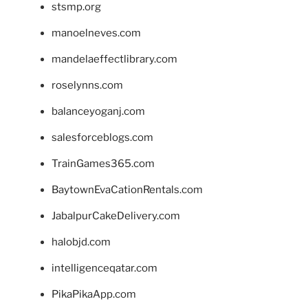
stsmp.org
manoelneves.com
mandelaeffectlibrary.com
roselynns.com
balanceyoganj.com
salesforceblogs.com
TrainGames365.com
BaytownEvaCationRentals.com
JabalpurCakeDelivery.com
halobjd.com
intelligenceqatar.com
PikaPikaApp.com