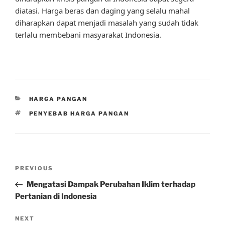
diatasi. Harga beras dan daging yang selalu mahal
diharapkan dapat menjadi masalah yang sudah tidak
terlalu membebani masyarakat Indonesia.
CATEGORIES
HARGA PANGAN
TAGS
PENYEBAB HARGA PANGAN
Post
Previous
PREVIOUS
navigation
Post
Mengatasi Dampak Perubahan Iklim terhadap
Pertanian di Indonesia
Next
NEXT