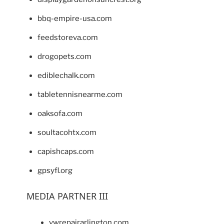
bbq-empire-usa.com
feedstoreva.com
drogopets.com
ediblechalk.com
tabletennisnearme.com
oaksofa.com
soultacohtx.com
capishcaps.com
gpsyfl.org
MEDIA PARTNER III
vwrepairarlington.com