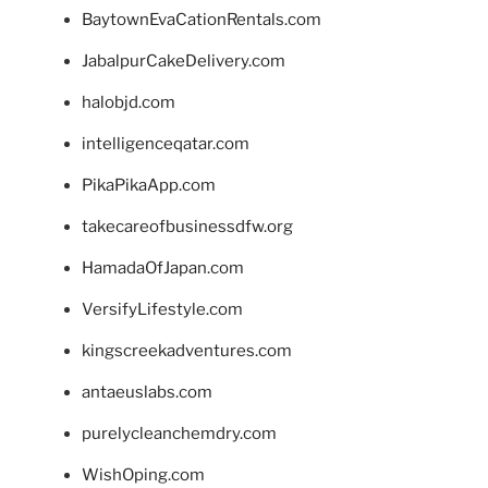
BaytownEvaCationRentals.com
JabalpurCakeDelivery.com
halobjd.com
intelligenceqatar.com
PikaPikaApp.com
takecareofbusinessdfw.org
HamadaOfJapan.com
VersifyLifestyle.com
kingscreekadventures.com
antaeuslabs.com
purelycleanchemdry.com
WishOping.com