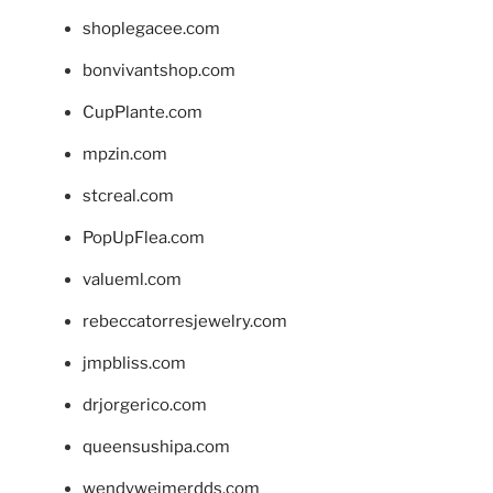
shoplegacee.com
bonvivantshop.com
CupPlante.com
mpzin.com
stcreal.com
PopUpFlea.com
valueml.com
rebeccatorresjewelry.com
jmpbliss.com
drjorgerico.com
queensushipa.com
wendyweimerdds.com