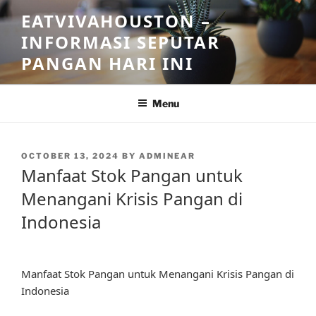
Skip
EATVIVAHOUSTON –
to
INFORMASI SEPUTAR
content
PANGAN HARI INI
Menu
POSTED
OCTOBER 13, 2024
BY
ADMINEAR
ON
Manfaat Stok Pangan untuk
Menangani Krisis Pangan di
Indonesia
Manfaat Stok Pangan untuk Menangani Krisis Pangan di
Indonesia