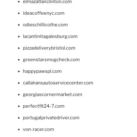
elmazatlanclinton.com
ideacoffeenyc.com
odieschillicothe.com
lacantinitagalesburg.com
pizzadeliverybristol.com
greenstarsmogcheck.com
happypawspl.com
callahansautoservicecenter.com
georgiascornermarket.com
perfectfit24-7.com
portugalprivatedriver.com
von-racer.com