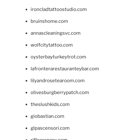
ironcladtattoostudio.com
bruinshome.com
annascleaningsvc.com
wolfcitytattoo.com
oysterbayturkeytrot.com
lafronterarestauranteybar.com
lilyandrosetearoom.com
olivesburgberrypatch.com
theslushkids.com
giobastian.com
glpascensori.com
rifloorepoxy.com