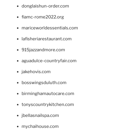
donglaishun-order.com
fiamc-rome2022.org
mariceworldessentials.com
lafisheriarestaurant.com
915jazzandmore.com
aguadulce-countryfair.com
jakehovis.com
bosswingsduluth.com
birminghamautocare.com
tonyscountrykitchen.com
jbellasnailspa.com
mychaihouse.com