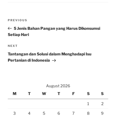
Post
Previous
PREVIOUS
navigation
Post
5 Jenis Bahan Pangan yang Harus Dikonsumsi
Setiap Hari
Next
NEXT
Post
Tantangan dan Solusi dalam Menghadapi Isu
Pertanian di Indonesia
August 2026
M
T
W
T
F
S
S
1
2
3
4
5
6
7
8
9