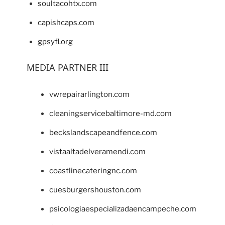
soultacohtx.com
capishcaps.com
gpsyfl.org
MEDIA PARTNER III
vwrepairarlington.com
cleaningservicebaltimore-md.com
beckslandscapeandfence.com
vistaaltadelveramendi.com
coastlinecateringnc.com
cuesburgershouston.com
psicologiaespecializadaencampeche.com