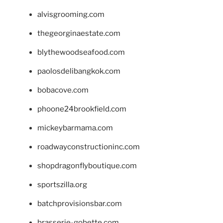
alvisgrooming.com
thegeorginaestate.com
blythewoodseafood.com
paolosdelibangkok.com
bobacove.com
phoone24brookfield.com
mickeybarmama.com
roadwayconstructioninc.com
shopdragonflyboutique.com
sportszilla.org
batchprovisionsbar.com
brasserie-gobette.com