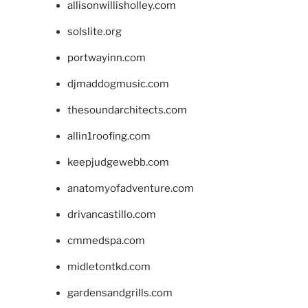
allisonwillisholley.com
solslite.org
portwayinn.com
djmaddogmusic.com
thesoundarchitects.com
allin1roofing.com
keepjudgewebb.com
anatomyofadventure.com
drivancastillo.com
cmmedspa.com
midletontkd.com
gardensandgrills.com