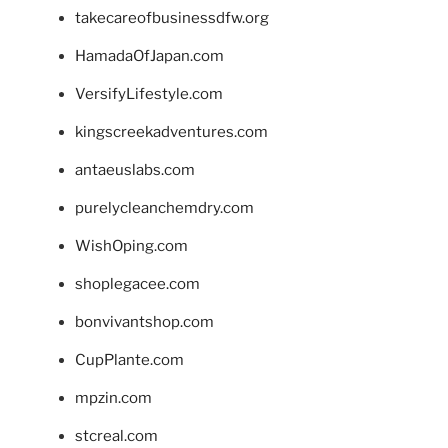
takecareofbusinessdfw.org
HamadaOfJapan.com
VersifyLifestyle.com
kingscreekadventures.com
antaeuslabs.com
purelycleanchemdry.com
WishOping.com
shoplegacee.com
bonvivantshop.com
CupPlante.com
mpzin.com
stcreal.com