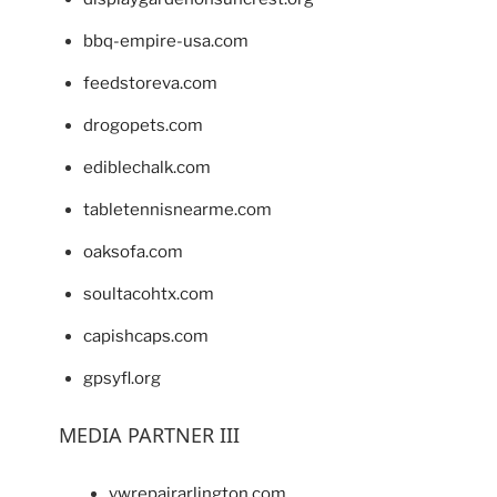
bbq-empire-usa.com
feedstoreva.com
drogopets.com
ediblechalk.com
tabletennisnearme.com
oaksofa.com
soultacohtx.com
capishcaps.com
gpsyfl.org
MEDIA PARTNER III
vwrepairarlington.com