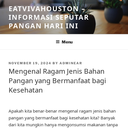
Skip
EATVIVAHOUSTON –
to
INFORMASI SEPUTAR
content
PANGAN HARI INI
Menu
POSTED
NOVEMBER 19, 2024
BY
ADMINEAR
ON
Mengenal Ragam Jenis Bahan
Pangan yang Bermanfaat bagi
Kesehatan
Apakah kita benar-benar mengenal ragam jenis bahan
pangan yang bermanfaat bagi kesehatan kita? Banyak
dari kita mungkin hanya mengonsumsi makanan tanpa