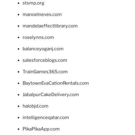
stsmp.org
manoelneves.com
mandelaeffectlibrary.com
roselynns.com
balanceyoganj.com
salesforceblogs.com
TrainGames365.com
BaytownEvaCationRentals.com
JabalpurCakeDelivery.com
halobjd.com
intelligenceqatar.com
PikaPikaApp.com