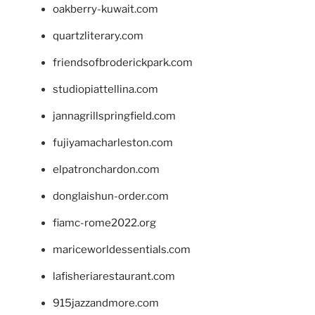
oakberry-kuwait.com
quartzliterary.com
friendsofbroderickpark.com
studiopiattellina.com
jannagrillspringfield.com
fujiyamacharleston.com
elpatronchardon.com
donglaishun-order.com
fiamc-rome2022.org
mariceworldessentials.com
lafisheriarestaurant.com
915jazzandmore.com