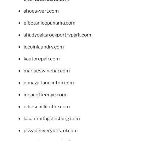
shoes-vert.com
elbotanicopanama.com
shadyoaksrockportrvpark.com
jccoinlaundry.com
kautorepair.com
marjaeswinebar.com
elmazatlanclinton.com
ideacoffeenyc.com
odieschillicothe.com
lacantinitagalesburg.com
pizzadeliverybristol.com