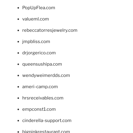
PopUpFlea.com
valueml.com
rebeccatorresjewelry.com
jmpbliss.com
drjorgerico.com
queensushipa.com
wendyweimerdds.com
ameri-camp.com
hrsreceivables.com
empconst1.com
cinderella-support.com
bigpinkrestaurant.com