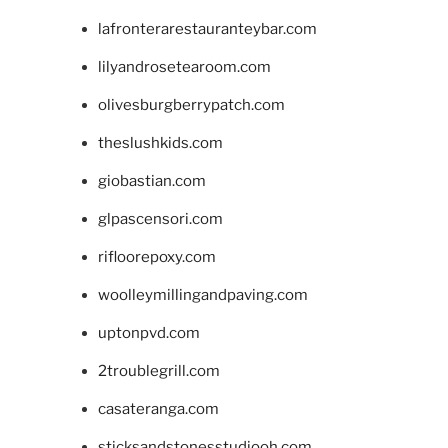
lafronterarestauranteybar.com
lilyandrosetearoom.com
olivesburgberrypatch.com
theslushkids.com
giobastian.com
glpascensori.com
rifloorepoxy.com
woolleymillingandpaving.com
uptonpvd.com
2troublegrill.com
casateranga.com
sticksandstonesstudiooh.com