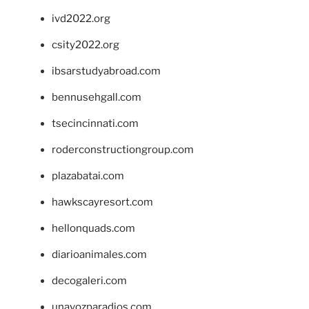
ivd2022.org
csity2022.org
ibsarstudyabroad.com
bennusehgall.com
tsecincinnati.com
roderconstructiongroup.com
plazabatai.com
hawkscayresort.com
hellonquads.com
diarioanimales.com
decogaleri.com
unavozparadios.com