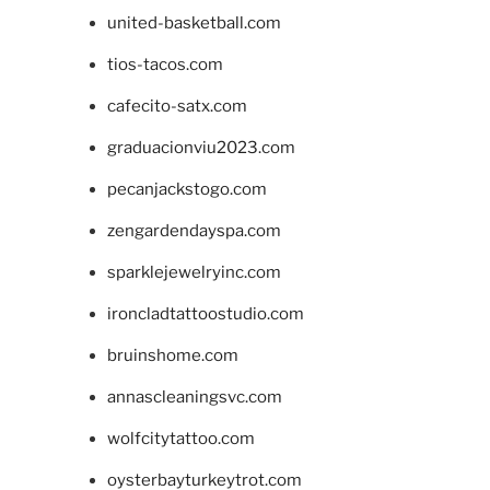
united-basketball.com
tios-tacos.com
cafecito-satx.com
graduacionviu2023.com
pecanjackstogo.com
zengardendayspa.com
sparklejewelryinc.com
ironcladtattoostudio.com
bruinshome.com
annascleaningsvc.com
wolfcitytattoo.com
oysterbayturkeytrot.com