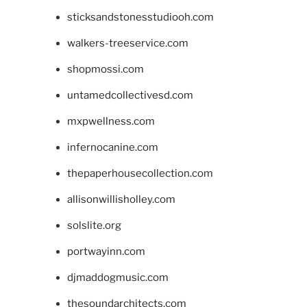
sticksandstonesstudiooh.com
walkers-treeservice.com
shopmossi.com
untamedcollectivesd.com
mxpwellness.com
infernocanine.com
thepaperhousecollection.com
allisonwillisholley.com
solslite.org
portwayinn.com
djmaddogmusic.com
thesoundarchitects.com