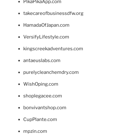
PikaPikaApp.com
takecareofbusinessdfw.org
HamadaOfJapan.com
VersifyLifestyle.com
kingscreekadventures.com
antaeuslabs.com
purelycleanchemdry.com
WishOping.com
shoplegacee.com
bonvivantshop.com
CupPlante.com
mpzin.com