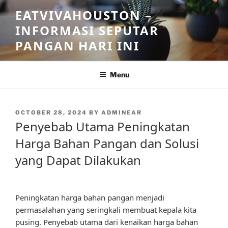
Skip
EATVIVAHOUSTON –
to
INFORMASI SEPUTAR
content
PANGAN HARI INI
Menu
POSTED
OCTOBER 28, 2024
BY
ADMINEAR
ON
Penyebab Utama Peningkatan
Harga Bahan Pangan dan Solusi
yang Dapat Dilakukan
Peningkatan harga bahan pangan menjadi
permasalahan yang seringkali membuat kepala kita
pusing. Penyebab utama dari kenaikan harga bahan