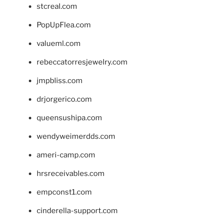
stcreal.com
PopUpFlea.com
valueml.com
rebeccatorresjewelry.com
jmpbliss.com
drjorgerico.com
queensushipa.com
wendyweimerdds.com
ameri-camp.com
hrsreceivables.com
empconst1.com
cinderella-support.com