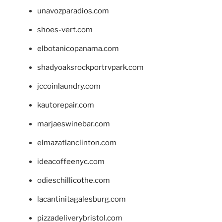
unavozparadios.com
shoes-vert.com
elbotanicopanama.com
shadyoaksrockportrvpark.com
jccoinlaundry.com
kautorepair.com
marjaeswinebar.com
elmazatlanclinton.com
ideacoffeenyc.com
odieschillicothe.com
lacantinitagalesburg.com
pizzadeliverybristol.com