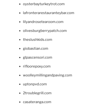
oysterbayturkeytrot.com
lafronterarestauranteybar.com
lilyandrosetearoom.com
olivesburgberrypatch.com
theslushkids.com
giobastian.com
glpascensori.com
rifloorepoxy.com
woolleymillingandpaving.com
uptonpvd.com
2troublegrill.com
casateranga.com