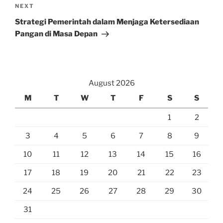
Next
NEXT
Post
Strategi Pemerintah dalam Menjaga Ketersediaan
Pangan di Masa Depan
August 2026
M
T
W
T
F
S
S
1
2
3
4
5
6
7
8
9
10
11
12
13
14
15
16
17
18
19
20
21
22
23
24
25
26
27
28
29
30
31