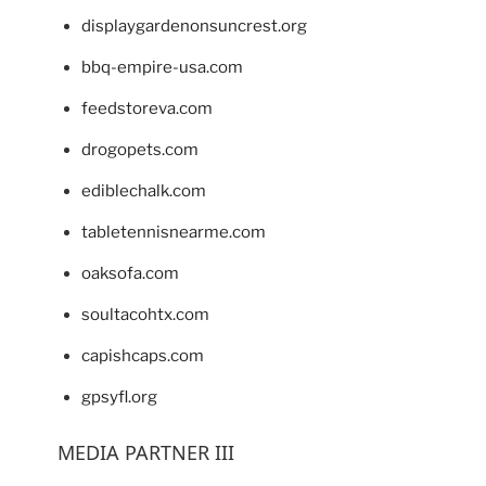
displaygardenonsuncrest.org
bbq-empire-usa.com
feedstoreva.com
drogopets.com
ediblechalk.com
tabletennisnearme.com
oaksofa.com
soultacohtx.com
capishcaps.com
gpsyfl.org
MEDIA PARTNER III