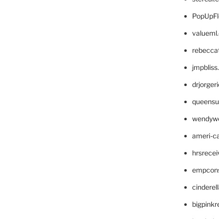
PopUpFl
valueml
rebecca
jmpblis
drjorger
queensu
wendyw
ameri-
hrsrece
empcon
cinderel
bigpinkr