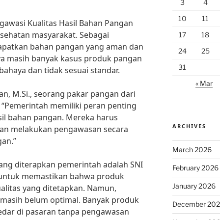
3
4
10
11
awasi Kualitas Hasil Bahan Pangan
esehatan masyarakat. Sebagai
17
18
apatkan bahan pangan yang aman dan
24
25
ya masih banyak kasus produk pangan
31
haya dan tidak sesuai standar.
« Mar
an, M.Si., seorang pakar pangan dari
), “Pemerintah memiliki peran penting
sil bahan pangan. Mereka harus
ARCHIVES
t dan melakukan pengawasan secara
gan.”
March 2026
yang diterapkan pemerintah adalah SNI
February 2026
) untuk memastikan bahwa produk
January 2026
litas yang ditetapkan. Namun,
i masih belum optimal. Banyak produk
December 20
redar di pasaran tanpa pengawasan