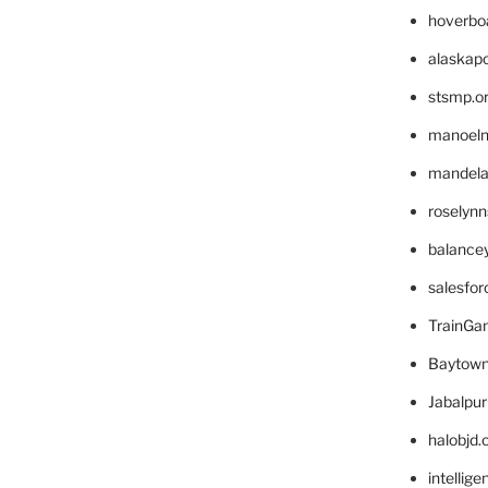
hoverbo
alaskapo
stsmp.o
manoel
mandelae
roselyn
balance
salesfo
TrainG
Baytown
Jabalpu
halobjd
intellig