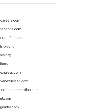
hcareers.com
xperience.com
edthefilm.com
ds-bg.org
ves.org
tees.com
rsexpress.com
venezuelaen.com
oodfoodcorporation.com
nnt.com
gender.com