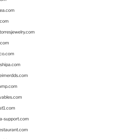
ea.com
.com
torresjewelry.com
s.com
ico.com
shipa.com
eimerdds.com
camp.com
ivables.com
st1.com
la-support.com
estaurant.com