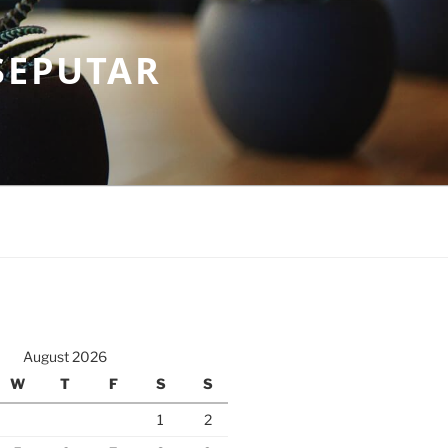
SEPUTAR
August 2026
W
T
F
S
S
1
2