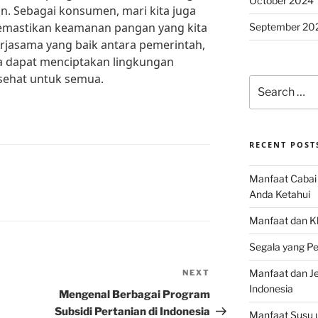
October 2024
an. Sebagai konsumen, mari kita juga
memastikan keamanan pangan yang kita
September 20
jasama yang baik antara pemerintah,
a dapat menciptakan lingkungan
sehat untuk semua.
Search
for:
RECENT POST
Manfaat Cabai 
Anda Ketahui
Manfaat dan K
Segala yang Pe
Manfaat dan Jen
NEXT
Next
Indonesia
Post
Mengenal Berbagai Program
Subsidi Pertanian di Indonesia
Manfaat Susu 