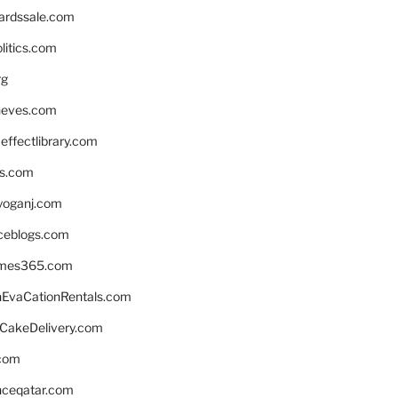
ardssale.com
litics.com
rg
neves.com
ffectlibrary.com
ns.com
yoganj.com
rceblogs.com
ames365.com
EvaCationRentals.com
rCakeDelivery.com
.com
enceqatar.com