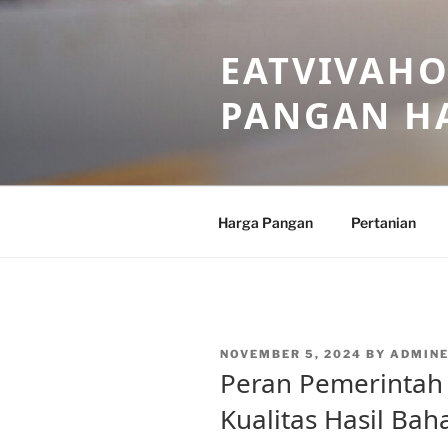
Skip
to
EATVIVAHO
content
PANGAN HA
Harga Pangan
Pertanian
POSTED
NOVEMBER 5, 2024
BY
ADMIN
ON
Peran Pemerintah
Kualitas Hasil Ba