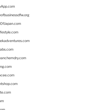
aApp.com
eofbusinessdfw.org
OfJapan.com
ifestyle.com
eekadventures.com
labs.com
leanchemdry.com
ing.com
acee.com
ntshop.com
te.com
om
com