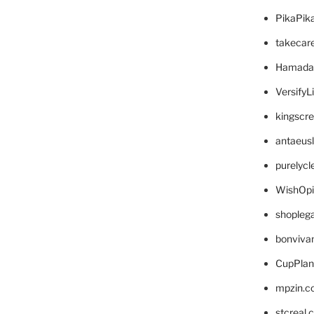
PikaPik
takecar
Hamada
VersifyL
kingscr
antaeus
purelyc
WishOp
shopleg
bonviva
CupPlan
mpzin.c
stcreal.