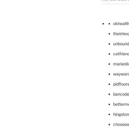
okhealt
theinte
unbound
catfrien
marianli
wayward
pidfloo
bancode
betterm
hingsto
choosea