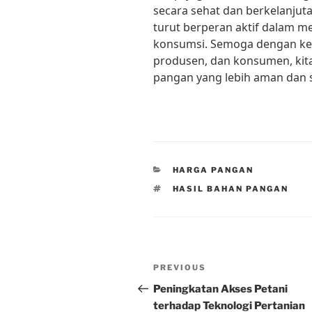
secara sehat dan berkelanjut
turut berperan aktif dalam 
konsumsi. Semoga dengan ker
produsen, dan konsumen, kit
pangan yang lebih aman dan 
CATEGORIES
HARGA PANGAN
TAGS
HASIL BAHAN PANGAN
Post
Previous
PREVIOUS
navigation
Post
Peningkatan Akses Petani
terhadap Teknologi Pertanian