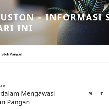
USTON – INFORMASI 
RI INI
Stok Pangan
EAR
 dalam Mengawasi
M
T
han Pangan