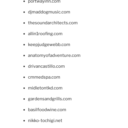
portwayinn.com
djmaddogmusic.com
thesoundarchitects.com
allin1roofing.com
keepjudgewebb.com
anatomyofadventure.com
drivancastillo.com
cmmedspa.com
midletontkd.com
gardensandgrills.com
basilfoodwine.com
nikko-tochigi.net