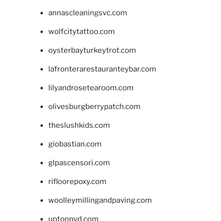
annascleaningsvc.com
wolfcitytattoo.com
oysterbayturkeytrot.com
lafronterarestauranteybar.com
lilyandrosetearoom.com
olivesburgberrypatch.com
theslushkids.com
giobastian.com
glpascensori.com
rifloorepoxy.com
woolleymillingandpaving.com
uptonpvd.com