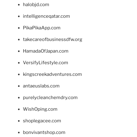
halobjd.com
intelligenceqatar.com
PikaPikaApp.com
takecareofbusinessdfw.org
HamadaOfJapan.com
VersifyLifestyle.com
kingscreekadventures.com
antaeuslabs.com
purelycleanchemdry.com
WishOping.com
shoplegacee.com
bonvivantshop.com