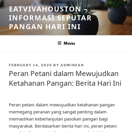
Skip
EATVIVAHOUSTON –
to
INFORMASI SEPUTAR
content
PANGAN HARI INI
Menu
POSTED
FEBRUARY 14, 2025
BY
ADMINEAR
ON
Peran Petani dalam Mewujudkan
Ketahanan Pangan: Berita Hari Ini
Peran petani dalam mewujudkan ketahanan pangan
memegang peranan yang sangat penting dalam
memastikan keberlanjutan pasokan pangan bagi
masyarakat. Berdasarkan berita hari ini, peran petani