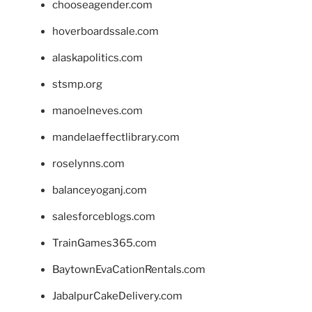
chooseagender.com
hoverboardssale.com
alaskapolitics.com
stsmp.org
manoelneves.com
mandelaeffectlibrary.com
roselynns.com
balanceyoganj.com
salesforceblogs.com
TrainGames365.com
BaytownEvaCationRentals.com
JabalpurCakeDelivery.com