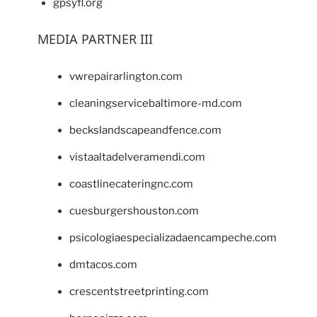
gpsyfl.org
MEDIA PARTNER III
vwrepairarlington.com
cleaningservicebaltimore-md.com
beckslandscapeandfence.com
vistaaltadelveramendi.com
coastlinecateringnc.com
cuesburgershouston.com
psicologiaespecializadaencampeche.com
dmtacos.com
crescentstreetprinting.com