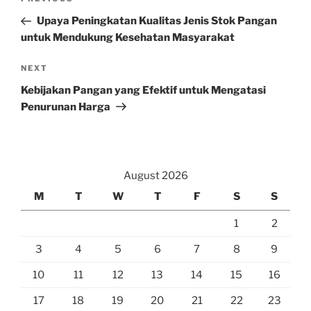
Previous
navigation
Post
Upaya Peningkatan Kualitas Jenis Stok Pangan
untuk Mendukung Kesehatan Masyarakat
Next
NEXT
Post
Kebijakan Pangan yang Efektif untuk Mengatasi
Penurunan Harga
August 2026
M
T
W
T
F
S
S
1
2
3
4
5
6
7
8
9
10
11
12
13
14
15
16
17
18
19
20
21
22
23