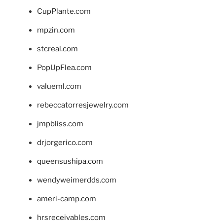
CupPlante.com
mpzin.com
stcreal.com
PopUpFlea.com
valueml.com
rebeccatorresjewelry.com
jmpbliss.com
drjorgerico.com
queensushipa.com
wendyweimerdds.com
ameri-camp.com
hrsreceivables.com