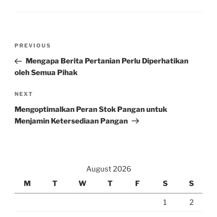
Post
Previous
PREVIOUS
navigation
Post
Mengapa Berita Pertanian Perlu Diperhatikan
oleh Semua Pihak
Next
NEXT
Post
Mengoptimalkan Peran Stok Pangan untuk
Menjamin Ketersediaan Pangan
August 2026
M
T
W
T
F
S
S
1
2