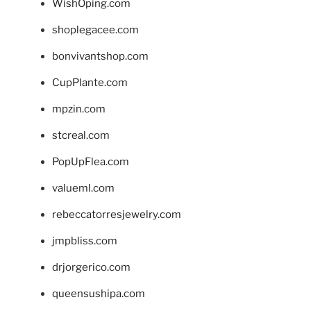
WishOping.com
shoplegacee.com
bonvivantshop.com
CupPlante.com
mpzin.com
stcreal.com
PopUpFlea.com
valueml.com
rebeccatorresjewelry.com
jmpbliss.com
drjorgerico.com
queensushipa.com