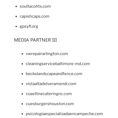
soultacohtx.com
capishcaps.com
gpsyfl.org
MEDIA PARTNER III
vwrepairarlington.com
cleaningservicebaltimore-md.com
beckslandscapeandfence.com
vistaaltadelveramendi.com
coastlinecateringnc.com
cuesburgershouston.com
psicologiaespecializadaencampeche.com