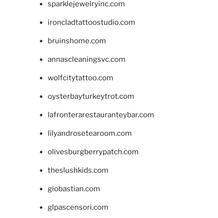
sparklejewelryinc.com
ironcladtattoostudio.com
bruinshome.com
annascleaningsvc.com
wolfcitytattoo.com
oysterbayturkeytrot.com
lafronterarestauranteybar.com
lilyandrosetearoom.com
olivesburgberrypatch.com
theslushkids.com
giobastian.com
glpascensori.com