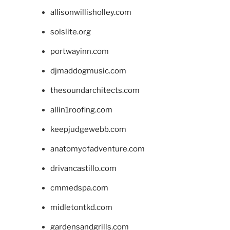
allisonwillisholley.com
solslite.org
portwayinn.com
djmaddogmusic.com
thesoundarchitects.com
allin1roofing.com
keepjudgewebb.com
anatomyofadventure.com
drivancastillo.com
cmmedspa.com
midletontkd.com
gardensandgrills.com