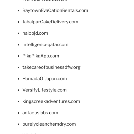
BaytownEvaCationRentals.com
JabalpurCakeDelivery.com
halobjd.com
intelligenceqatar.com
PikaPikaApp.com
takecareofbusinessdfw.org
HamadaOfJapan.com
VersifyLifestyle.com
kingscreekadventures.com
antaeuslabs.com
purelycleanchemdry.com