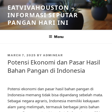
Skip
EATVIVAHOUSTON –
to
INFORMASI SEPUTAR
content
PANGAN HARI INI
Menu
POSTED
MARCH 7, 2025
BY
ADMINEAR
ON
Potensi Ekonomi dan Pasar Hasil
Bahan Pangan di Indonesia
Potensi ekonomi dan pasar hasil bahan pangan di
Indonesia memang tidak bisa dipandang sebelah mata.
Sebagai negara agraris, Indonesia memiliki kekayaan
alam yang melimpah, termasuk berbagai jenis bahan