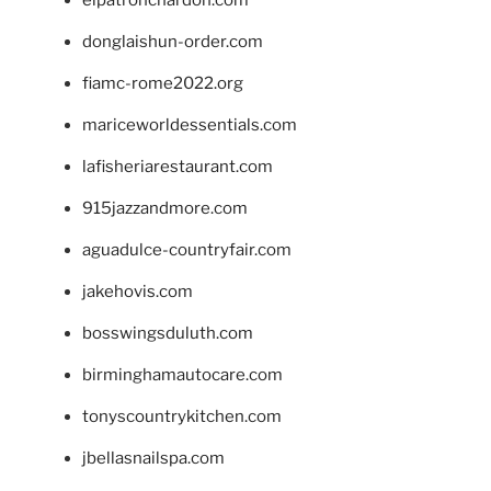
donglaishun-order.com
fiamc-rome2022.org
mariceworldessentials.com
lafisheriarestaurant.com
915jazzandmore.com
aguadulce-countryfair.com
jakehovis.com
bosswingsduluth.com
birminghamautocare.com
tonyscountrykitchen.com
jbellasnailspa.com