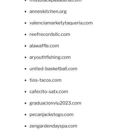
missblackpasadena.com
anneskitchen.org
valenciamarketytaqueria.com
reefrecordsllc.com
alawaffle.com
aryouthfishing.com
united-basketball.com
tios-tacos.com
cafecito-satx.com
graduacionviu2023.com
pecanjackstogo.com
zengardendayspa.com