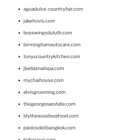
aguadulce-countryfair.com
jakehovis.com
bosswingsduluth.com
birminghamautocare.com
tonyscountrykitchen.com
jbellasnailspa.com
mychaihouse.com
alvisgrooming.com
thegeorginaestate.com
blythewoodseafood.com
paolosdelibangkok.com
bobacove.com