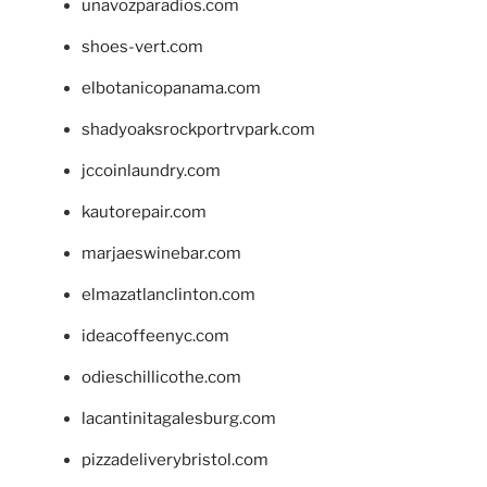
unavozparadios.com
shoes-vert.com
elbotanicopanama.com
shadyoaksrockportrvpark.com
jccoinlaundry.com
kautorepair.com
marjaeswinebar.com
elmazatlanclinton.com
ideacoffeenyc.com
odieschillicothe.com
lacantinitagalesburg.com
pizzadeliverybristol.com