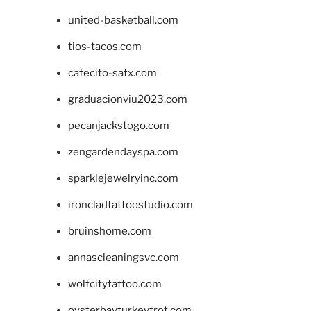
united-basketball.com
tios-tacos.com
cafecito-satx.com
graduacionviu2023.com
pecanjackstogo.com
zengardendayspa.com
sparklejewelryinc.com
ironcladtattoostudio.com
bruinshome.com
annascleaningsvc.com
wolfcitytattoo.com
oysterbayturkeytrot.com