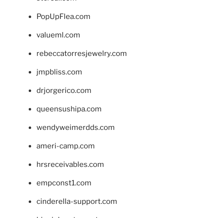
PopUpFlea.com
valueml.com
rebeccatorresjewelry.com
jmpbliss.com
drjorgerico.com
queensushipa.com
wendyweimerdds.com
ameri-camp.com
hrsreceivables.com
empconst1.com
cinderella-support.com