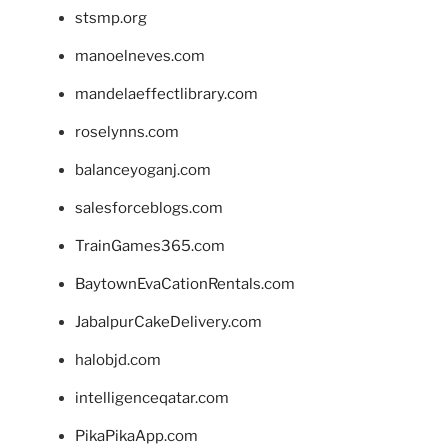
stsmp.org
manoelneves.com
mandelaeffectlibrary.com
roselynns.com
balanceyoganj.com
salesforceblogs.com
TrainGames365.com
BaytownEvaCationRentals.com
JabalpurCakeDelivery.com
halobjd.com
intelligenceqatar.com
PikaPikaApp.com