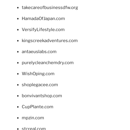
takecareofbusinessdfw.org
HamadaOfJapan.com
VersifyLifestyle.com
kingscreekadventures.com
antaeuslabs.com
purelycleanchemdry.com
WishOping.com
shoplegacee.com
bonvivantshop.com
CupPlante.com
mpzin.com
stcreal.com