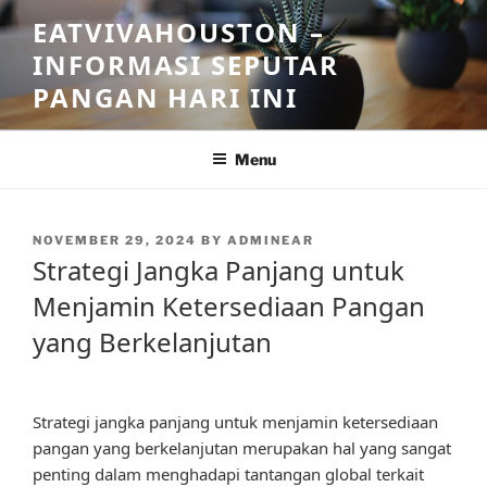
Skip
EATVIVAHOUSTON –
to
INFORMASI SEPUTAR
content
PANGAN HARI INI
Menu
POSTED
NOVEMBER 29, 2024
BY
ADMINEAR
ON
Strategi Jangka Panjang untuk
Menjamin Ketersediaan Pangan
yang Berkelanjutan
Strategi jangka panjang untuk menjamin ketersediaan
pangan yang berkelanjutan merupakan hal yang sangat
penting dalam menghadapi tantangan global terkait