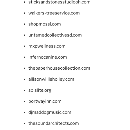
sticksandstonesstudiooh.com
walkers-treeservice.com
shopmossi.com
untamedcollectivesd.com
mxpwellness.com
infernocanine.com
thepaperhousecollection.com
allisonwillisholley.com
solslite.org
portwayinn.com
djmaddogmusic.com
thesoundarchitects.com