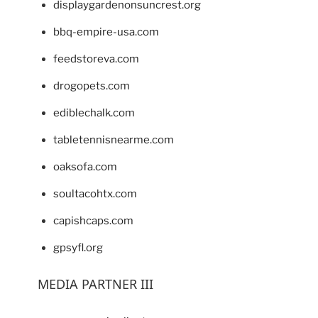
displaygardenonsuncrest.org
bbq-empire-usa.com
feedstoreva.com
drogopets.com
ediblechalk.com
tabletennisnearme.com
oaksofa.com
soultacohtx.com
capishcaps.com
gpsyfl.org
MEDIA PARTNER III