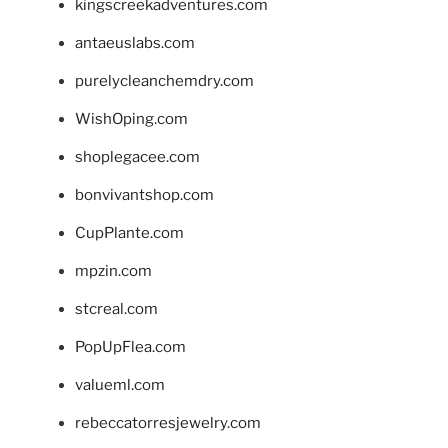
kingscreekadventures.com
antaeuslabs.com
purelycleanchemdry.com
WishOping.com
shoplegacee.com
bonvivantshop.com
CupPlante.com
mpzin.com
stcreal.com
PopUpFlea.com
valueml.com
rebeccatorresjewelry.com