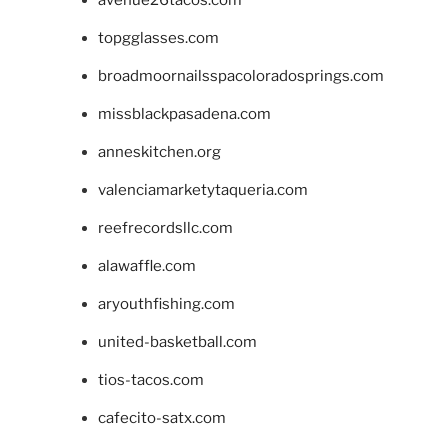
avenue26tacos.com
topgglasses.com
broadmoornailsspacoloradosprings.com
missblackpasadena.com
anneskitchen.org
valenciamarketytaqueria.com
reefrecordsllc.com
alawaffle.com
aryouthfishing.com
united-basketball.com
tios-tacos.com
cafecito-satx.com