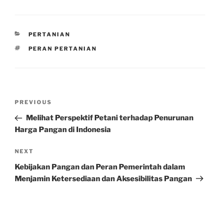
CATEGORIES
PERTANIAN
TAGS
PERAN PERTANIAN
Post
Previous
PREVIOUS
navigation
Post
Melihat Perspektif Petani terhadap Penurunan
Harga Pangan di Indonesia
Next
NEXT
Post
Kebijakan Pangan dan Peran Pemerintah dalam
Menjamin Ketersediaan dan Aksesibilitas Pangan