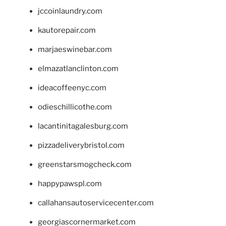
jccoinlaundry.com
kautorepair.com
marjaeswinebar.com
elmazatlanclinton.com
ideacoffeenyc.com
odieschillicothe.com
lacantinitagalesburg.com
pizzadeliverybristol.com
greenstarsmogcheck.com
happypawspl.com
callahansautoservicecenter.com
georgiascornermarket.com