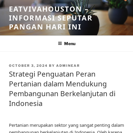
Skip
EATVIVAHOUSTON –
to
INFORMASI SEPUTAR
content
PANGAN HARI INI
Menu
POSTED
OCTOBER 3, 2024
BY
ADMINEAR
ON
Strategi Penguatan Peran
Pertanian dalam Mendukung
Pembangunan Berkelanjutan di
Indonesia
Pertanian merupakan sektor yang sangat penting dalam
pembangunan berkelanjutan di Indonesia. Oleh karena