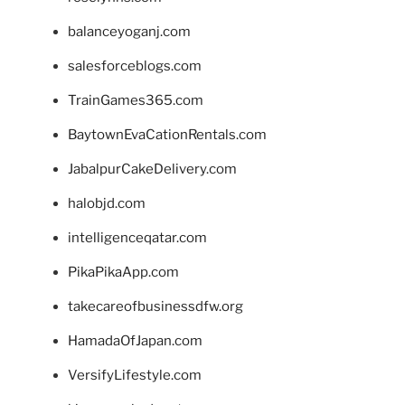
balanceyoganj.com
salesforceblogs.com
TrainGames365.com
BaytownEvaCationRentals.com
JabalpurCakeDelivery.com
halobjd.com
intelligenceqatar.com
PikaPikaApp.com
takecareofbusinessdfw.org
HamadaOfJapan.com
VersifyLifestyle.com