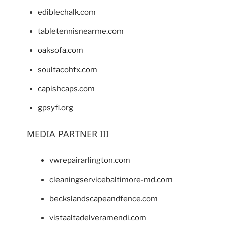
ediblechalk.com
tabletennisnearme.com
oaksofa.com
soultacohtx.com
capishcaps.com
gpsyfl.org
MEDIA PARTNER III
vwrepairarlington.com
cleaningservicebaltimore-md.com
beckslandscapeandfence.com
vistaaltadelveramendi.com