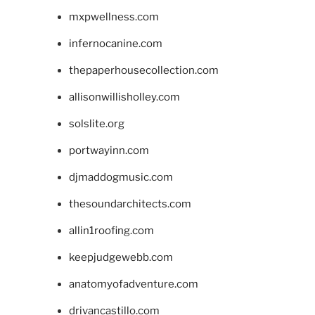
mxpwellness.com
infernocanine.com
thepaperhousecollection.com
allisonwillisholley.com
solslite.org
portwayinn.com
djmaddogmusic.com
thesoundarchitects.com
allin1roofing.com
keepjudgewebb.com
anatomyofadventure.com
drivancastillo.com