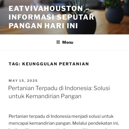
Skip
EATVIVAHOUSTON –
to
INFORMASI SEPUTAR
content
PANGAN HARI INI
Menu
TAG:
KEUNGGULAN PERTANIAN
POSTED
MAY 15, 2025
ON
Pertanian Terpadu di Indonesia: Solusi
untuk Kemandirian Pangan
Pertanian terpadu di Indonesia menjadi solusi untuk
mencapai kemandirian pangan. Melalui pendekatan ini,