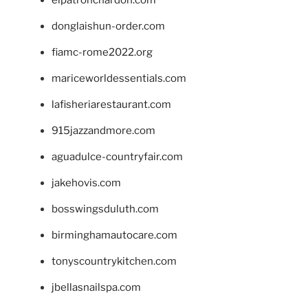
donglaishun-order.com
fiamc-rome2022.org
mariceworldessentials.com
lafisheriarestaurant.com
915jazzandmore.com
aguadulce-countryfair.com
jakehovis.com
bosswingsduluth.com
birminghamautocare.com
tonyscountrykitchen.com
jbellasnailspa.com