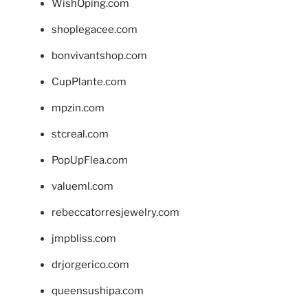
WishOping.com
shoplegacee.com
bonvivantshop.com
CupPlante.com
mpzin.com
stcreal.com
PopUpFlea.com
valueml.com
rebeccatorresjewelry.com
jmpbliss.com
drjorgerico.com
queensushipa.com