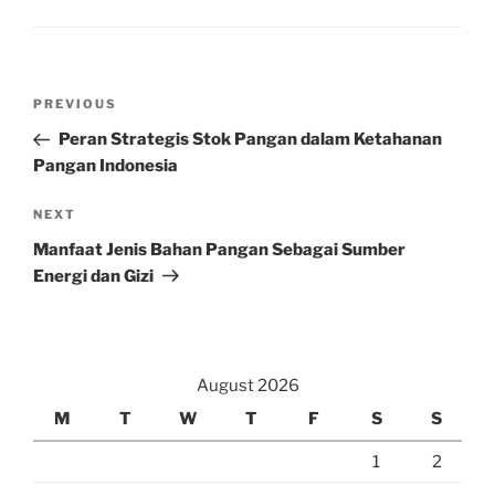
Post
Previous
PREVIOUS
navigation
Post
Peran Strategis Stok Pangan dalam Ketahanan
Pangan Indonesia
Next
NEXT
Post
Manfaat Jenis Bahan Pangan Sebagai Sumber
Energi dan Gizi
August 2026
M
T
W
T
F
S
S
1
2