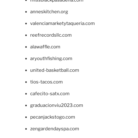
missblackpasadena.com
anneskitchen.org
valenciamarketytaqueria.com
reefrecordsllc.com
alawaffle.com
aryouthfishing.com
united-basketball.com
tios-tacos.com
cafecito-satx.com
graduacionviu2023.com
pecanjackstogo.com
zengardendayspa.com