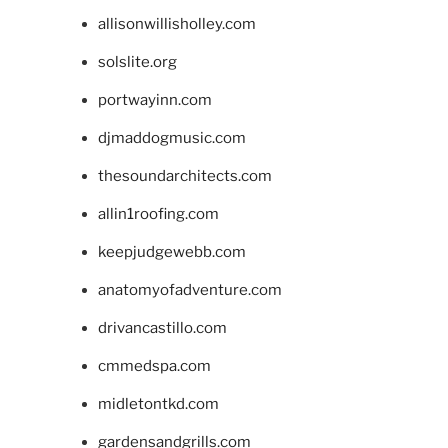
allisonwillisholley.com
solslite.org
portwayinn.com
djmaddogmusic.com
thesoundarchitects.com
allin1roofing.com
keepjudgewebb.com
anatomyofadventure.com
drivancastillo.com
cmmedspa.com
midletontkd.com
gardensandgrills.com