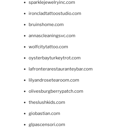
sparklejewelryinc.com
ironcladtattoostudio.com
bruinshome.com
annascleaningsvc.com
wolfcitytattoo.com
oysterbayturkeytrot.com
lafronterarestauranteybar.com
lilyandrosetearoom.com
olivesburgberrypatch.com
theslushkids.com
giobastian.com
glpascensori.com