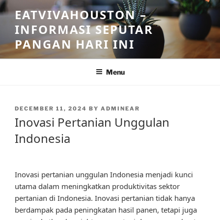
Skip
EATVIVAHOUSTON –
to
INFORMASI SEPUTAR
content
PANGAN HARI INI
Menu
POSTED
DECEMBER 11, 2024
BY
ADMINEAR
ON
Inovasi Pertanian Unggulan
Indonesia
Inovasi pertanian unggulan Indonesia menjadi kunci
utama dalam meningkatkan produktivitas sektor
pertanian di Indonesia. Inovasi pertanian tidak hanya
berdampak pada peningkatan hasil panen, tetapi juga