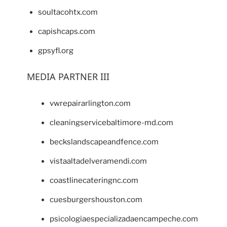
soultacohtx.com
capishcaps.com
gpsyfl.org
MEDIA PARTNER III
vwrepairarlington.com
cleaningservicebaltimore-md.com
beckslandscapeandfence.com
vistaaltadelveramendi.com
coastlinecateringnc.com
cuesburgershouston.com
psicologiaespecializadaencampeche.com