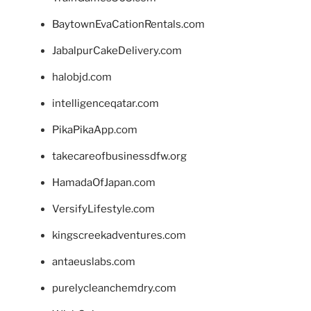
BaytownEvaCationRentals.com
JabalpurCakeDelivery.com
halobjd.com
intelligenceqatar.com
PikaPikaApp.com
takecareofbusinessdfw.org
HamadaOfJapan.com
VersifyLifestyle.com
kingscreekadventures.com
antaeuslabs.com
purelycleanchemdry.com