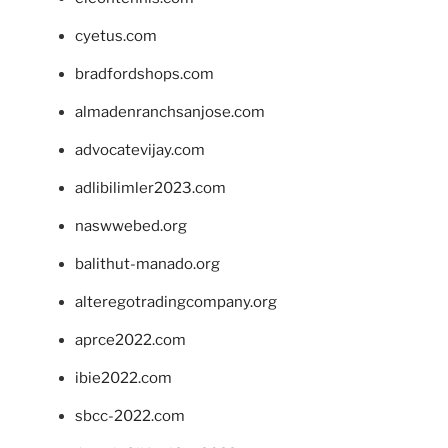
cyetus.com
bradfordshops.com
almadenranchsanjose.com
advocatevijay.com
adlibilimler2023.com
naswwebed.org
balithut-manado.org
alteregotradingcompany.org
aprce2022.com
ibie2022.com
sbcc-2022.com