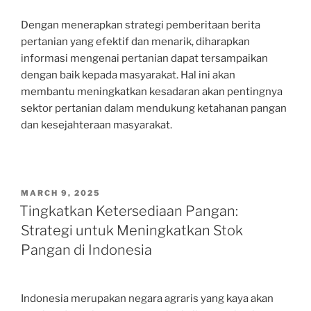
Dengan menerapkan strategi pemberitaan berita
pertanian yang efektif dan menarik, diharapkan
informasi mengenai pertanian dapat tersampaikan
dengan baik kepada masyarakat. Hal ini akan
membantu meningkatkan kesadaran akan pentingnya
sektor pertanian dalam mendukung ketahanan pangan
dan kesejahteraan masyarakat.
POSTED
MARCH 9, 2025
ON
Tingkatkan Ketersediaan Pangan:
Strategi untuk Meningkatkan Stok
Pangan di Indonesia
Indonesia merupakan negara agraris yang kaya akan