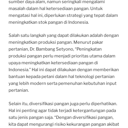
sumber daya alam, namun seringkali mengalami
masalah dalam hal ketersediaan pangan. Untuk
mengatasi hal ini, diperlukan strategi yang tepat dalam
meningkatkan stok pangan di Indonesia.
Salah satu langkah yang dapat dilakukan adalah dengan
meningkatkan produksi pangan. Menurut pakar
pertanian, Dr. Bambang Setyono, “Peningkatan
produksi pangan perlu menjadi prioritas utama dalam
upaya meningkatkan ketersediaan pangan di
Indonesia.” Hal ini dapat dilakukan dengan memberikan
bantuan kepada petani dalam hal teknologi pertanian
yang lebih modern serta pemenuhan kebutuhan input
pertanian.
Selain itu, diversifikasi pangan juga perlu diperhatikan.
Hal ini penting agar tidak terjadi ketergantungan pada
satu jenis pangan saja. “Dengan diversifikasi pangan,
kita dapat mengurangi risiko kekurangan pangan akibat