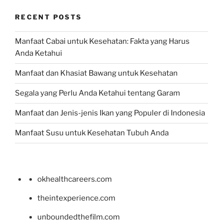
RECENT POSTS
Manfaat Cabai untuk Kesehatan: Fakta yang Harus
Anda Ketahui
Manfaat dan Khasiat Bawang untuk Kesehatan
Segala yang Perlu Anda Ketahui tentang Garam
Manfaat dan Jenis-jenis Ikan yang Populer di Indonesia
Manfaat Susu untuk Kesehatan Tubuh Anda
okhealthcareers.com
theintexperience.com
unboundedthefilm.com