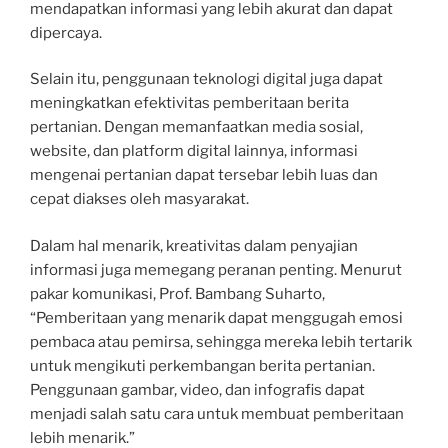
mendapatkan informasi yang lebih akurat dan dapat
dipercaya.
Selain itu, penggunaan teknologi digital juga dapat
meningkatkan efektivitas pemberitaan berita
pertanian. Dengan memanfaatkan media sosial,
website, dan platform digital lainnya, informasi
mengenai pertanian dapat tersebar lebih luas dan
cepat diakses oleh masyarakat.
Dalam hal menarik, kreativitas dalam penyajian
informasi juga memegang peranan penting. Menurut
pakar komunikasi, Prof. Bambang Suharto,
“Pemberitaan yang menarik dapat menggugah emosi
pembaca atau pemirsa, sehingga mereka lebih tertarik
untuk mengikuti perkembangan berita pertanian.
Penggunaan gambar, video, dan infografis dapat
menjadi salah satu cara untuk membuat pemberitaan
lebih menarik.”