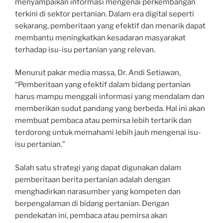
menyampaikan informasi mengenai perkembangan
terkini di sektor pertanian. Dalam era digital seperti
sekarang, pemberitaan yang efektif dan menarik dapat
membantu meningkatkan kesadaran masyarakat
terhadap isu-isu pertanian yang relevan.
Menurut pakar media massa, Dr. Andi Setiawan,
“Pemberitaan yang efektif dalam bidang pertanian
harus mampu menggali informasi yang mendalam dan
memberikan sudut pandang yang berbeda. Hal ini akan
membuat pembaca atau pemirsa lebih tertarik dan
terdorong untuk memahami lebih jauh mengenai isu-
isu pertanian.”
Salah satu strategi yang dapat digunakan dalam
pemberitaan berita pertanian adalah dengan
menghadirkan narasumber yang kompeten dan
berpengalaman di bidang pertanian. Dengan
pendekatan ini, pembaca atau pemirsa akan