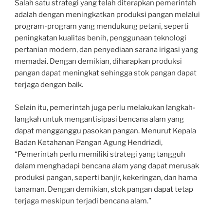
Salah satu strategi yang telah diterapkan pemerintah
adalah dengan meningkatkan produksi pangan melalui
program-program yang mendukung petani, seperti
peningkatan kualitas benih, penggunaan teknologi
pertanian modern, dan penyediaan sarana irigasi yang
memadai. Dengan demikian, diharapkan produksi
pangan dapat meningkat sehingga stok pangan dapat
terjaga dengan baik.
Selain itu, pemerintah juga perlu melakukan langkah-
langkah untuk mengantisipasi bencana alam yang
dapat mengganggu pasokan pangan. Menurut Kepala
Badan Ketahanan Pangan Agung Hendriadi,
“Pemerintah perlu memiliki strategi yang tangguh
dalam menghadapi bencana alam yang dapat merusak
produksi pangan, seperti banjir, kekeringan, dan hama
tanaman. Dengan demikian, stok pangan dapat tetap
terjaga meskipun terjadi bencana alam.”