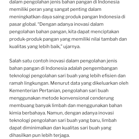
dalam pengolahan jenis bahan pangan di Indonesia
memiliki peran yang sangat penting dalam
meningkatkan daya saing produk pangan Indonesia di
pasar global. “Dengan adanya inovasi dalam
pengolahan bahan pangan, kita dapat menciptakan
produk-produk pangan yang memiliki nilai tambah dan
kualitas yang lebih baik,” ujarnya.
Salah satu contoh inovasi dalam pengolahan jenis
bahan pangan di Indonesia adalah pengembangan
teknologi pengolahan sari buah yang lebih efisien dan
ramah lingkungan. Menurut data yang dikeluarkan oleh
Kementerian Pertanian, pengolahan sari buah
menggunakan metode konvensional cenderung
membuang banyak limbah dan menggunakan bahan
kimia berbahaya. Namun, dengan adanya inovasi
teknologi pengolahan sari buah yang baru, limbah
dapat diminimalkan dan kualitas sari buah yang
dihasilkan pun lebih terjaga.