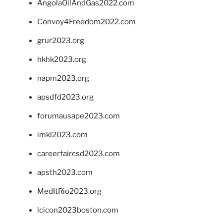
AngolaOilAndGas2022.com
Convoy4Freedom2022.com
grur2023.org
hkhk2023.org
napm2023.org
apsdfd2023.org
forumausape2023.com
imkl2023.com
careerfaircsd2023.com
apsth2023.com
MedItRio2023.org
lcicon2023boston.com