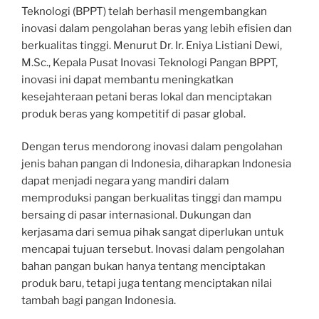
Teknologi (BPPT) telah berhasil mengembangkan
inovasi dalam pengolahan beras yang lebih efisien dan
berkualitas tinggi. Menurut Dr. Ir. Eniya Listiani Dewi,
M.Sc., Kepala Pusat Inovasi Teknologi Pangan BPPT,
inovasi ini dapat membantu meningkatkan
kesejahteraan petani beras lokal dan menciptakan
produk beras yang kompetitif di pasar global.
Dengan terus mendorong inovasi dalam pengolahan
jenis bahan pangan di Indonesia, diharapkan Indonesia
dapat menjadi negara yang mandiri dalam
memproduksi pangan berkualitas tinggi dan mampu
bersaing di pasar internasional. Dukungan dan
kerjasama dari semua pihak sangat diperlukan untuk
mencapai tujuan tersebut. Inovasi dalam pengolahan
bahan pangan bukan hanya tentang menciptakan
produk baru, tetapi juga tentang menciptakan nilai
tambah bagi pangan Indonesia.